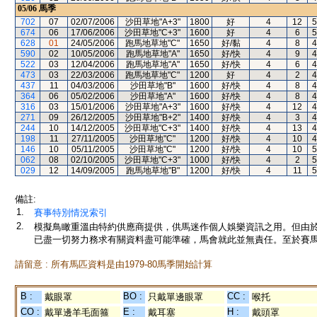
05/06
馬季
702
07
02/07/2006
沙田草地"A+3"
1800
好
4
12
5
674
06
17/06/2006
沙田草地"C+3"
1600
好
4
6
5
628
01
24/05/2006
跑馬地草地"C"
1650
好/黏
4
8
4
590
02
10/05/2006
跑馬地草地"A"
1650
好/快
4
9
4
522
03
12/04/2006
跑馬地草地"A"
1650
好/快
4
6
4
473
03
22/03/2006
跑馬地草地"C"
1200
好
4
2
4
437
11
04/03/2006
沙田草地"B"
1600
好/快
4
8
4
364
06
05/02/2006
沙田草地"A"
1600
好/快
4
8
4
316
03
15/01/2006
沙田草地"A+3"
1600
好/快
4
12
4
271
09
26/12/2005
沙田草地"B+2"
1400
好/快
4
3
4
244
10
14/12/2005
沙田草地"C+3"
1400
好/快
4
13
4
198
11
27/11/2005
沙田草地"C"
1200
好/快
4
10
4
146
10
05/11/2005
沙田草地"C"
1200
好/快
4
10
5
062
08
02/10/2005
沙田草地"C+3"
1000
好/快
4
2
5
029
12
14/09/2005
跑馬地草地"B"
1200
好/快
4
11
5
備註:
1.
賽事特別情況索引
2.
模擬鳥瞰重溫由特約供應商提供，供馬迷作個人娛樂資訊之用。但由
已盡一切努力務求有關資料盡可能準確，馬會就此並無責任。至於賽馬
請留意 : 所有馬匹資料是由1979-80馬季開始計算
B :
BO :
CC :
戴眼罩
只戴單邊眼罩
喉托
CO :
E :
H :
戴單邊羊毛面箍
戴耳塞
戴頭罩