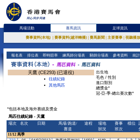
馬場活動
賽馬資訊
足球資訊
賽事資料(本地)
|
賽事資料(越洋轉播)
|
賽馬新聞
|
主要賽事
|
視聽播
報名表
排位表
即時賠率
練馬師分場表
騎師分場表
參考資料
統計
天鷹 (CE293) (已退役)
出生地
毛色 / 性別
往績紀錄
進口類別
其他馬匹
總獎金*
冠-亞-季-總出賽次數*
*包括本地及海外賽績及獎金
馬匹往績紀錄 - 天鷹
場次
名次
日期
馬場/跑道/
途程
場地
賽事
檔位
賽道
狀況
班次
11/12
馬季