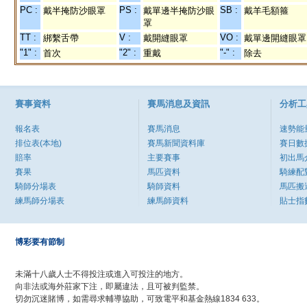
PC :
PS :
SB :
戴半掩防沙眼罩
戴單邊半掩防沙眼
戴羊毛額箍
罩
TT :
V :
VO :
綁繫舌帶
戴開縫眼罩
戴單邊開縫眼罩
"1" :
"2" :
"-" :
首次
重戴
除去
賽事資料
賽馬消息及資訊
分析工
報名表
賽馬消息
速勢能
排位表(本地)
賽馬新聞資料庫
賽日數
賠率
主要賽事
初出馬
賽果
馬匹資料
騎練配
騎師分場表
騎師資料
馬匹搬
練馬師分場表
練馬師資料
貼士指
博彩要有節制
未滿十八歲人士不得投注或進入可投注的地方。
向非法或海外莊家下注，即屬違法，且可被判監禁。
切勿沉迷賭博，如需尋求輔導協助，可致電平和基金熱線1834 633。