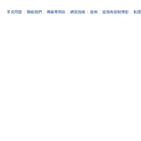
常見問題
|
聯絡我們
|
傳媒專用區
|
網頁指南
|
規例
|
提倡有節制博彩
|
私隱