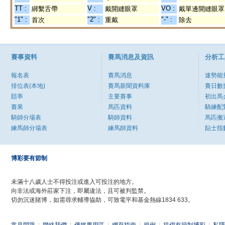
TT :
V :
VO :
綁繫舌帶
戴開縫眼罩
戴單邊開縫眼罩
"1" :
"2" :
"-" :
首次
重戴
除去
賽事資料
賽馬消息及資訊
分析工
報名表
賽馬消息
速勢能
排位表(本地)
賽馬新聞資料庫
賽日數
賠率
主要賽事
初出馬
賽果
馬匹資料
騎練配
騎師分場表
騎師資料
馬匹搬
練馬師分場表
練馬師資料
貼士指
博彩要有節制
未滿十八歲人士不得投注或進入可投注的地方。
向非法或海外莊家下注，即屬違法，且可被判監禁。
切勿沉迷賭博，如需尋求輔導協助，可致電平和基金熱線1834 633。