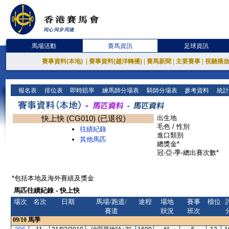
馬場活動
賽馬資訊
足球資訊
賽事資料(本地)
|
賽事資料(越洋轉播)
|
賽馬新聞
|
主要賽事
|
視聽播
報名表
排位表
即時賠率
練馬師分場表
騎師分場表
參考資料
統計
快上快 (CG010) (已退役)
出生地
毛色 / 性別
往績紀錄
進口類別
其他馬匹
總獎金*
冠-亞-季-總出賽次數*
*包括本地及海外賽績及獎金
馬匹往績紀錄 - 快上快
場次
名次
日期
馬場/跑道/
途程
場地
賽事
檔位
賽道
狀況
班次
09/10
馬季