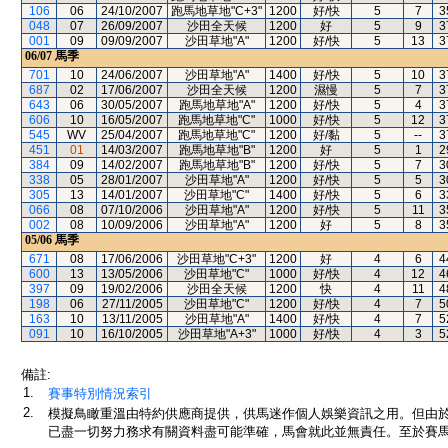
106
06
24/10/2007
跑馬地草地"C+3"
1200
好/快
5
7
3
048
07
26/09/2007
沙田全天候
1200
好
5
9
3
001
09
09/09/2007
沙田草地"A"
1200
好/快
5
13
3
06/07
馬季
701
10
24/06/2007
沙田草地"A"
1400
好/快
5
10
3
687
02
17/06/2007
沙田全天候
1200
濕慢
5
7
3
643
06
30/05/2007
跑馬地草地"A"
1200
好/快
5
4
3
606
10
16/05/2007
跑馬地草地"C"
1000
好/快
5
12
3
545
WV
25/04/2007
跑馬地草地"C"
1200
好/黏
5
--
3
451
01
14/03/2007
跑馬地草地"B"
1200
好
5
1
2
384
09
14/02/2007
跑馬地草地"B"
1200
好/快
5
7
3
338
05
28/01/2007
沙田草地"A"
1200
好/快
5
5
3
305
13
14/01/2007
沙田草地"C"
1400
好/快
5
6
3
066
08
07/10/2006
沙田草地"A"
1200
好/快
5
11
3
002
08
10/09/2006
沙田草地"A"
1200
好
5
8
3
05/06
馬季
671
08
17/06/2006
沙田草地"C+3"
1200
好
4
6
4
600
13
13/05/2006
沙田草地"C"
1000
好/快
4
12
4
397
09
19/02/2006
沙田全天候
1200
快
4
11
4
198
06
27/11/2005
沙田草地"C"
1200
好/快
4
7
5
163
10
13/11/2005
沙田草地"A"
1400
好/快
4
7
5
091
10
16/10/2005
沙田草地"A+3"
1000
好/快
4
3
5
備註:
1.
賽事特別情況索引
2.
模擬鳥瞰重溫由特約供應商提供，供馬迷作個人娛樂資訊之用。但由
已盡一切努力務求有關資料盡可能準確，馬會就此並無責任。至於賽馬