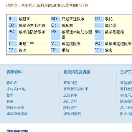
請留意 : 所有馬匹資料是由1979-80馬季開始計算
B :
BO :
CC :
戴眼罩
只戴單邊眼罩
喉托
CO :
E :
H :
戴單邊羊毛面箍
戴耳塞
戴頭罩
PC :
PS :
SB :
戴半掩防沙眼罩
戴單邊半掩防沙眼
戴羊毛額箍
罩
TT :
V :
VO :
綁繫舌帶
戴開縫眼罩
戴單邊開縫眼罩
"1" :
"2" :
"-" :
首次
重戴
除去
賽事資料
賽馬消息及資訊
分析工
報名表
賽馬消息
速勢能
排位表(本地)
賽馬新聞資料庫
賽日數
賠率
主要賽事
初出馬
賽果
馬匹資料
騎練配
騎師分場表
騎師資料
馬匹搬
練馬師分場表
練馬師資料
貼士指
博彩要有節制