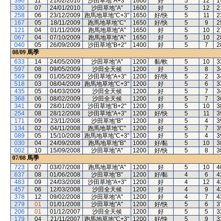
396
11
21/02/2010
沙田草地"A+3"
1600
好
5
12
1
330
07
24/01/2010
沙田草地"A"
1600
好
5
12
2
258
06
23/12/2009
跑馬地草地"C+3"
1650
好/快
5
11
2
167
05
18/11/2009
跑馬地草地"C"
1650
好/快
5
9
2
121
04
01/11/2009
跑馬地草地"A"
1650
好
5
10
2
067
04
07/10/2009
跑馬地草地"A"
1650
好
5
10
2
040
05
26/09/2009
沙田草地"B+2"
1400
好
5
7
2
08/09
馬季
633
14
24/05/2009
沙田草地"A"
1200
黏/軟
5
10
3
597
08
09/05/2009
沙田全天候
1200
好
5
8
3
569
09
01/05/2009
沙田草地"A+3"
1200
好/快
5
2
3
518
03
08/04/2009
跑馬地草地"C+3"
1200
好
5
6
3
435
05
04/03/2009
沙田全天候
1200
好
5
7
3
368
06
08/02/2009
沙田全天候
1200
好
5
7
3
341
09
28/01/2009
沙田草地"B+2"
1200
好
5
10
3
254
08
28/12/2008
沙田草地"A+3"
1200
好/快
5
11
3
171
09
23/11/2008
沙田草地"B"
1200
好
5
4
3
134
02
04/11/2008
跑馬地草地"C"
1200
好
5
7
3
089
05
15/10/2008
跑馬地草地"C+3"
1200
好
5
4
3
030
04
24/09/2008
跑馬地草地"B"
1000
好/黏
5
10
3
002
10
15/09/2008
沙田草地"A"
1200
好/快
5
8
3
07/08
馬季
723
07
03/07/2008
跑馬地草地"A"
1200
好
5
10
4
637
08
01/06/2008
沙田草地"B"
1200
好/黏
4
6
4
483
09
24/03/2008
沙田草地"A+3"
1200
好
4
12
4
457
06
12/03/2008
沙田全天候
1200
好
4
9
4
378
12
09/02/2008
沙田草地"A"
1200
好
4
7
4
279
01
01/01/2008
沙田草地"A"
1200
好/快
5
6
3
206
01
01/12/2007
沙田全天候
1200
好
5
5
3
179
04
21/11/2007
跑馬地草地"C+3"
1200
好/快
5
9
3