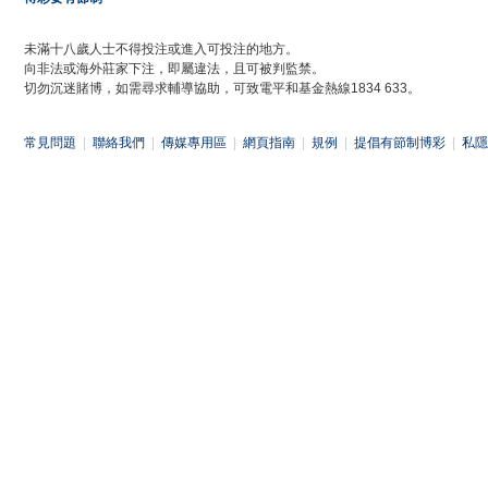
未滿十八歲人士不得投注或進入可投注的地方。
向非法或海外莊家下注，即屬違法，且可被判監禁。
切勿沉迷賭博，如需尋求輔導協助，可致電平和基金熱線1834 633。
常見問題
|
聯絡我們
|
傳媒專用區
|
網頁指南
|
規例
|
提倡有節制博彩
|
私隱