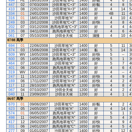
494
FE
28/03/2009
沙田草地"B+2"
1400
好/黏
4
6
5
447
02
07/03/2009
沙田草地"C+3"
1400
好/黏
4
8
5
410
08
22/02/2009
沙田草地"A+3"
1400
好
4
14
5
334
01
24/01/2009
沙田草地"A+3"
1400
好
4B
11
4
316
01
18/01/2009
沙田草地"A"
1400
好
4
10
4
249
03
20/12/2008
沙田草地"C+3"
1400
好/快
4
8
4
202
07
03/12/2008
跑馬地草地"C+3"
1000
好
4
4
4
135
08
04/11/2008
跑馬地草地"C"
1650
好
4
6
4
061
07
05/10/2008
沙田全天候
1200
濕慢
4
10
4
07/08
馬季
694
01
22/06/2008
沙田草地"A"
1400
好
5
11
3
674
03
15/06/2008
沙田草地"C+3"
1400
黏
5
14
3
609
WV
18/05/2008
沙田草地"C+3"
1600
好/快
5
--
3
600
05
14/05/2008
跑馬地草地"C"
1650
好/快
5
1
3
464
07
16/03/2008
沙田草地"A"
1400
好
5
7
4
401
06
20/02/2008
跑馬地草地"B"
1000
好
4
6
4
319
WV
16/01/2008
跑馬地草地"B"
1200
好
4
--
4
247
11
15/12/2007
沙田草地"C+3"
1400
好/快
4
9
4
169
06
17/11/2007
沙田草地"A+3"
1400
好/快
4
2
4
117
12
28/10/2007
跑馬地草地"A"
1200
好/快
4
8
4
067
04
07/10/2007
沙田全天候
1200
好
4
2
4
040
11
23/09/2007
沙田全天候
1200
好
4
1
4
06/07
馬季
670
01
09/06/2007
沙田草地"C"
1400
好/黏
4
2
4
623
05
24/05/2007
沙田草地"A"
1200
好
4
14
4
574
01
06/05/2007
跑馬地草地"A"
1200
好
5
1
3
498
11
04/04/2007
跑馬地草地"A"
1650
好
5
4
3
417
12
28/02/2007
跑馬地草地"C"
1650
好/快
4
9
4
331
06
24/01/2007
跑馬地草地"C"
1650
好/快
4
5
4
277
09
01/01/2007
沙田草地"A"
1400
好/快
4
12
4