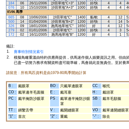
184
06
26/11/2006
沙田草地"C+3"
1200
好/快
4
4
4
076
10
15/10/2006
沙田草地"A+3"
1000
好/快
4
4
4
05/06
馬季
665
08
10/06/2006
沙田草地"C"
1400
黏/軟
4
12
5
500
14
01/04/2006
沙田草地"B+2"
1200
好/快
4
14
5
326
09
18/01/2006
跑馬地草地"C"
1650
好
4
12
5
279
02
01/01/2006
沙田草地"C"
1200
好/快
4
3
5
172
02
16/11/2005
跑馬地草地"B"
1200
好
4
1
5
備註:
1.
賽事特別情況索引
2.
模擬鳥瞰重溫由特約供應商提供，供馬迷作個人娛樂資訊之用。但由
已盡一切努力務求有關資料盡可能準確，馬會就此並無責任。至於賽馬
請留意 : 所有馬匹資料是由1979-80馬季開始計算
B :
BO :
CC :
戴眼罩
只戴單邊眼罩
喉托
CO :
E :
H :
戴單邊羊毛面箍
戴耳塞
戴頭罩
PC :
PS :
SB :
戴半掩防沙眼罩
戴單邊半掩防沙眼
戴羊毛額箍
罩
TT :
V :
VO :
綁繫舌帶
戴開縫眼罩
戴單邊開縫眼罩
"1" :
"2" :
"-" :
首次
重戴
除去