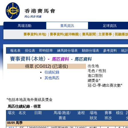
馬場活動
賽馬資訊
足球資訊
賽事資料(本地)
|
賽事資料(越洋轉播)
|
賽馬新聞
|
主要賽事
|
視聽播
報名表
排位表
即時賠率
練馬師分場表
騎師分場表
參考資料
統計
得眾 (CG012) (已退役)
出生地
毛色 / 性別
往績紀錄
進口類別
其他馬匹
總獎金*
冠-亞-季-總出賽次數*
*包括本地及海外賽績及獎金
馬匹往績紀錄 - 得眾
場次
名次
日期
馬場/跑道/
途程
場地
賽事
檔位
賽道
狀況
班次
08/09
馬季