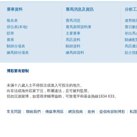
賽事資料
賽馬消息及資訊
分析工
報名表
賽馬消息
速勢能
排位表(本地)
賽馬新聞資料庫
賽日數
賠率
主要賽事
初出馬
賽果
馬匹資料
騎練配
騎師分場表
騎師資料
馬匹搬
練馬師分場表
練馬師資料
貼士指
博彩要有節制
未滿十八歲人士不得投注或進入可投注的地方。
向非法或海外莊家下注，即屬違法，且可被判監禁。
切勿沉迷賭博，如需尋求輔導協助，可致電平和基金熱線1834 633。
常見問題
|
聯絡我們
|
傳媒專用區
|
網頁指南
|
規例
|
提倡有節制博彩
|
私隱