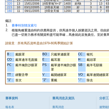
346
13
25/01/2006
沙田草地"C"
1400
好
3
8
6
320
13
15/01/2006
沙田草地"A+3"
1400
好/快
3
13
6
223
10
03/12/2005
沙田全天候
1200
好
3
6
6
160
11
09/11/2005
沙田全天候
1200
好
3
7
6
備註:
1.
賽事特別情況索引
2.
模擬鳥瞰重溫由特約供應商提供，供馬迷作個人娛樂資訊之用。但由
已盡一切努力務求有關資料盡可能準確，馬會就此並無責任。至於賽馬
請留意 : 所有馬匹資料是由1979-80馬季開始計算
B :
BO :
CC :
戴眼罩
只戴單邊眼罩
喉托
CO :
E :
H :
戴單邊羊毛面箍
戴耳塞
戴頭罩
PC :
PS :
SB :
戴半掩防沙眼罩
戴單邊半掩防沙眼
戴羊毛額箍
罩
TT :
V :
VO :
綁繫舌帶
戴開縫眼罩
戴單邊開縫眼罩
"1" :
"2" :
"-" :
首次
重戴
除去
賽事資料
賽馬消息及資訊
分析工
報名表
賽馬消息
速勢能