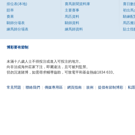
排位表(本地)
賽馬新聞資料庫
賽日數
賠率
主要賽事
初出馬
賽果
馬匹資料
騎練配
騎師分場表
騎師資料
馬匹搬
練馬師分場表
練馬師資料
貼士指
博彩要有節制
未滿十八歲人士不得投注或進入可投注的地方。
向非法或海外莊家下注，即屬違法，且可被判監禁。
切勿沉迷賭博，如需尋求輔導協助，可致電平和基金熱線1834 633。
常見問題
|
聯絡我們
|
傳媒專用區
|
網頁指南
|
規例
|
提倡有節制博彩
|
私隱