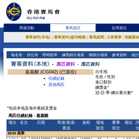
馬場活動
賽馬資訊
足球資訊
賽事資料(本地)
|
賽事資料(越洋轉播)
|
賽馬新聞
|
主要賽事
|
視聽播
報名表
排位表
即時賠率
練馬師分場表
騎師分場表
參考資料
統計
嘉嘉醒 (CG042) (已退役)
出生地
毛色 / 性別
往績紀錄
進口類別
其他馬匹
總獎金*
冠-亞-季-總出賽次數*
*包括本地及海外賽績及獎金
馬匹往績紀錄 - 嘉嘉醒
場次
名次
日期
馬場/跑道/
途程
場地
賽事
檔位
賽道
狀況
班次
08/09
馬季