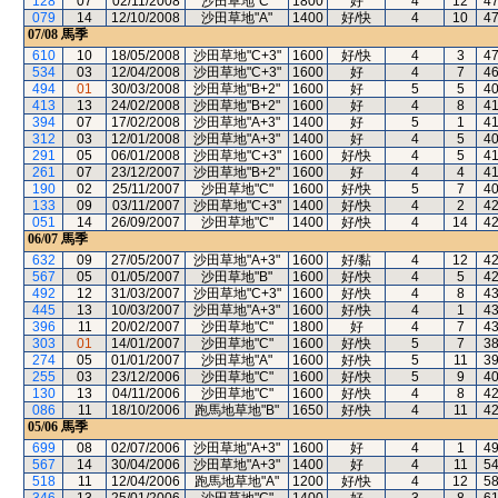
128
07
02/11/2008
沙田草地"C"
1800
好
4
12
4
079
14
12/10/2008
沙田草地"A"
1400
好/快
4
10
4
07/08
馬季
610
10
18/05/2008
沙田草地"C+3"
1600
好/快
4
3
4
534
03
12/04/2008
沙田草地"C+3"
1600
好
4
7
4
494
01
30/03/2008
沙田草地"B+2"
1600
好
5
5
4
413
13
24/02/2008
沙田草地"B+2"
1600
好
4
8
4
394
07
17/02/2008
沙田草地"A+3"
1400
好
5
1
4
312
03
12/01/2008
沙田草地"A+3"
1400
好
4
5
4
291
05
06/01/2008
沙田草地"C+3"
1600
好/快
4
5
4
261
07
23/12/2007
沙田草地"B+2"
1600
好
4
4
4
190
02
25/11/2007
沙田草地"C"
1600
好/快
5
7
4
133
09
03/11/2007
沙田草地"C+3"
1400
好/快
4
2
4
051
14
26/09/2007
沙田草地"C"
1400
好/快
4
14
4
06/07
馬季
632
09
27/05/2007
沙田草地"A+3"
1600
好/黏
4
12
4
567
05
01/05/2007
沙田草地"B"
1600
好/快
4
5
4
492
12
31/03/2007
沙田草地"C+3"
1600
好/快
4
8
4
445
13
10/03/2007
沙田草地"A+3"
1600
好/快
4
1
4
396
11
20/02/2007
沙田草地"C"
1800
好
4
7
4
303
01
14/01/2007
沙田草地"C"
1600
好/快
5
7
3
274
05
01/01/2007
沙田草地"A"
1600
好/快
5
11
3
255
03
23/12/2006
沙田草地"C"
1600
好/快
5
9
4
130
13
04/11/2006
沙田草地"C"
1600
好/快
4
8
4
086
11
18/10/2006
跑馬地草地"B"
1650
好/快
4
11
4
05/06
馬季
699
08
02/07/2006
沙田草地"A+3"
1600
好
4
1
4
567
14
30/04/2006
沙田草地"A+3"
1400
好
4
11
5
518
11
12/04/2006
跑馬地草地"A"
1200
好/快
4
12
5