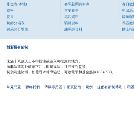
排位表(本地)
賽馬新聞資料庫
賽日數
賠率
主要賽事
初出馬
賽果
馬匹資料
騎練配
騎師分場表
騎師資料
馬匹搬
練馬師分場表
練馬師資料
貼士指
博彩要有節制
未滿十八歲人士不得投注或進入可投注的地方。
向非法或海外莊家下注，即屬違法，且可被判監禁。
切勿沉迷賭博，如需尋求輔導協助，可致電平和基金熱線1834 633。
常見問題
|
聯絡我們
|
傳媒專用區
|
網頁指南
|
規例
|
提倡有節制博彩
|
私隱