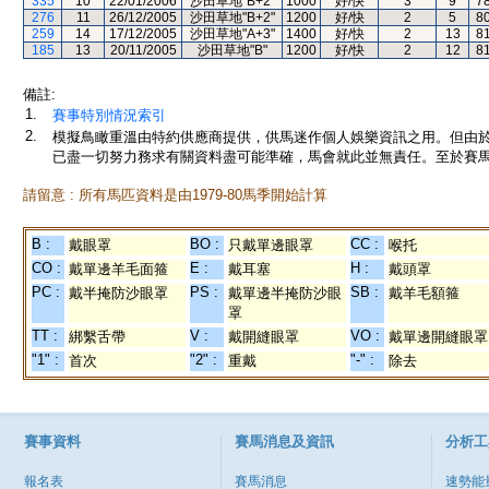
335
10
22/01/2006
沙田草地"B+2"
1000
好/快
3
9
7
276
11
26/12/2005
沙田草地"B+2"
1200
好/快
2
5
8
259
14
17/12/2005
沙田草地"A+3"
1400
好/快
2
13
8
185
13
20/11/2005
沙田草地"B"
1200
好/快
2
12
8
備註:
1.
賽事特別情況索引
2.
模擬鳥瞰重溫由特約供應商提供，供馬迷作個人娛樂資訊之用。但由
已盡一切努力務求有關資料盡可能準確，馬會就此並無責任。至於賽馬
請留意 : 所有馬匹資料是由1979-80馬季開始計算
B :
BO :
CC :
戴眼罩
只戴單邊眼罩
喉托
CO :
E :
H :
戴單邊羊毛面箍
戴耳塞
戴頭罩
PC :
PS :
SB :
戴半掩防沙眼罩
戴單邊半掩防沙眼
戴羊毛額箍
罩
TT :
V :
VO :
綁繫舌帶
戴開縫眼罩
戴單邊開縫眼罩
"1" :
"2" :
"-" :
首次
重戴
除去
賽事資料
賽馬消息及資訊
分析工
報名表
賽馬消息
速勢能