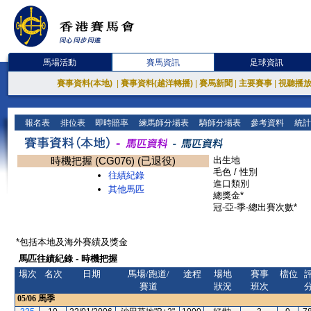
馬場活動
賽馬資訊
足球資訊
賽事資料(本地)
|
賽事資料(越洋轉播)
|
賽馬新聞
|
主要賽事
|
視聽播
報名表
排位表
即時賠率
練馬師分場表
騎師分場表
參考資料
統計
時機把握 (CG076) (已退役)
出生地
毛色 / 性別
往績紀錄
進口類別
其他馬匹
總獎金*
冠-亞-季-總出賽次數*
*包括本地及海外賽績及獎金
馬匹往績紀錄 - 時機把握
場次
名次
日期
馬場/跑道/
途程
場地
賽事
檔位
賽道
狀況
班次
05/06
馬季