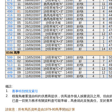
672
08
09/06/2007
沙田草地"C"
2200
好
4
7
4
579
11
06/05/2007
跑馬地草地"A"
2200
好/快
4
11
4
520
06
14/04/2007
沙田草地"B+2"
2000
好/快
4
12
4
490
01
31/03/2007
沙田草地"C+3"
2200
好/快
4
4
4
416
03
28/02/2007
跑馬地草地"C"
2200
好/快
4
3
4
369
04
07/02/2007
跑馬地草地"A"
1800
好/快
4
9
4
350
05
31/01/2007
沙田全天候
1800
好
4
4
4
269
09
26/12/2006
沙田草地"C+3"
1800
好/快
4
8
4
186
03
26/11/2006
沙田草地"C+3"
1800
好/快
4
3
4
152
06
12/11/2006
沙田草地"A"
2000
好/快
4
12
4
114
03
29/10/2006
沙田草地"B+2"
2000
好/快
4
2
4
077
03
15/10/2006
沙田草地"A+3"
1800
好/快
4
1
4
033
02
24/09/2006
沙田草地"C"
1800
好/快
4
1
4
005
10
10/09/2006
沙田草地"A"
1600
好
4
14
4
05/06
馬季
599
04
13/05/2006
沙田草地"C"
1800
好/快
4
9
5
565
02
30/04/2006
沙田草地"A+3"
1600
好
4
7
4
513
11
08/04/2006
沙田草地"C"
1600
好/快
4
4
4
466
08
19/03/2006
沙田草地"C+3"
1600
好
4
13
5
449
09
12/03/2006
沙田草地"C"
1400
好
4
12
5
378
10
11/02/2006
沙田草地"B"
1000
好/快
4
1
5
備註:
1.
賽事特別情況索引
2.
模擬鳥瞰重溫由特約供應商提供，供馬迷作個人娛樂資訊之用。但由
已盡一切努力務求有關資料盡可能準確，馬會就此並無責任。至於賽馬
請留意 : 所有馬匹資料是由1979-80馬季開始計算