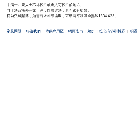
未滿十八歲人士不得投注或進入可投注的地方。
向非法或海外莊家下注，即屬違法，且可被判監禁。
切勿沉迷賭博，如需尋求輔導協助，可致電平和基金熱線1834 633。
常見問題
|
聯絡我們
|
傳媒專用區
|
網頁指南
|
規例
|
提倡有節制博彩
|
私隱