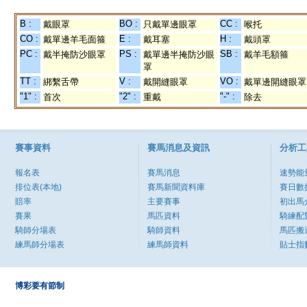
B :
BO :
CC :
戴眼罩
只戴單邊眼罩
喉托
CO :
E :
H :
戴單邊羊毛面箍
戴耳塞
戴頭罩
PC :
PS :
SB :
戴半掩防沙眼罩
戴單邊半掩防沙眼
戴羊毛額箍
罩
TT :
V :
VO :
綁繫舌帶
戴開縫眼罩
戴單邊開縫眼罩
"1" :
"2" :
"-" :
首次
重戴
除去
賽事資料
賽馬消息及資訊
分析工
報名表
賽馬消息
速勢能
排位表(本地)
賽馬新聞資料庫
賽日數
賠率
主要賽事
初出馬
賽果
馬匹資料
騎練配
騎師分場表
騎師資料
馬匹搬
練馬師分場表
練馬師資料
貼士指
博彩要有節制