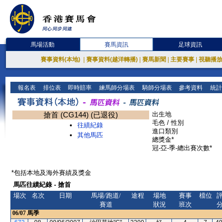
馬場活動
賽馬資訊
足球資訊
賽事資料(本地)
|
賽事資料(越洋轉播)
|
賽馬新聞
|
主要賽事
|
視聽播
報名表
排位表
即時賠率
練馬師分場表
騎師分場表
參考資料
統計
搶首 (CG144) (已退役)
出生地
毛色 / 性別
往績紀錄
進口類別
其他馬匹
總獎金*
冠-亞-季-總出賽次數*
*包括本地及海外賽績及獎金
馬匹往績紀錄 - 搶首
場次
名次
日期
馬場/跑道/
途程
場地
賽事
檔位
賽道
狀況
班次
06/07
馬季