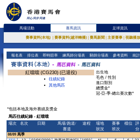
馬場活動
賽馬資訊
足球資訊
賽事資料(本地)
|
賽事資料(越洋轉播)
|
賽馬新聞
|
主要賽事
|
視聽播
報名表
排位表
即時賠率
練馬師分場表
騎師分場表
參考資料
統計
紅噹噹 (CG230) (已退役)
出生地
毛色 / 性別
往績紀錄
進口類別
其他馬匹
總獎金*
冠-亞-季-總出賽次數*
*包括本地及海外賽績及獎金
馬匹往績紀錄 - 紅噹噹
場次
名次
日期
馬場/跑道/
途程
場地
賽事
檔位
評
賽道
狀況
班次
分
08/09
馬季