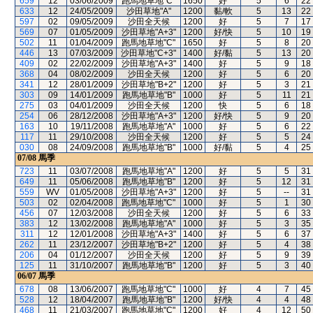
659
12
03/06/2009
跑馬地草地"C"
1650
好
5
6
22
633
12
24/05/2009
沙田草地"A"
1200
黏/軟
5
13
22
597
02
09/05/2009
沙田全天候
1200
好
5
7
17
569
07
01/05/2009
沙田草地"A+3"
1200
好/快
5
10
19
502
11
01/04/2009
跑馬地草地"C"
1650
好
5
8
20
446
13
07/03/2009
沙田草地"C+3"
1400
好/黏
5
13
20
409
02
22/02/2009
沙田草地"A+3"
1400
好
5
9
18
368
04
08/02/2009
沙田全天候
1200
好
5
6
20
341
12
28/01/2009
沙田草地"B+2"
1200
好
5
3
21
303
09
14/01/2009
跑馬地草地"B"
1000
好
5
11
21
275
03
04/01/2009
沙田全天候
1200
快
5
6
18
254
06
28/12/2008
沙田草地"A+3"
1200
好/快
5
9
20
163
10
19/11/2008
跑馬地草地"A"
1000
好
5
6
22
117
11
29/10/2008
沙田全天候
1200
好
5
5
24
030
08
24/09/2008
跑馬地草地"B"
1000
好/黏
5
4
25
07/08
馬季
723
11
03/07/2008
跑馬地草地"A"
1200
好
5
5
31
649
11
05/06/2008
跑馬地草地"B"
1200
好
5
12
31
559
WV
01/05/2008
沙田草地"A+3"
1200
好
5
--
31
503
02
02/04/2008
跑馬地草地"C"
1000
好
5
1
30
456
07
12/03/2008
沙田全天候
1200
好
5
6
33
383
12
13/02/2008
跑馬地草地"A"
1000
好
5
3
35
311
12
12/01/2008
沙田草地"A+3"
1400
好
5
6
37
262
11
23/12/2007
沙田草地"B+2"
1200
好
5
4
38
206
04
01/12/2007
沙田全天候
1200
好
5
9
39
125
11
31/10/2007
跑馬地草地"B"
1200
好
5
3
40
06/07
馬季
678
08
13/06/2007
跑馬地草地"C"
1000
好
4
7
45
528
12
18/04/2007
跑馬地草地"B"
1200
好/快
4
4
48
468
11
21/03/2007
跑馬地草地"C"
1200
好
4
12
50