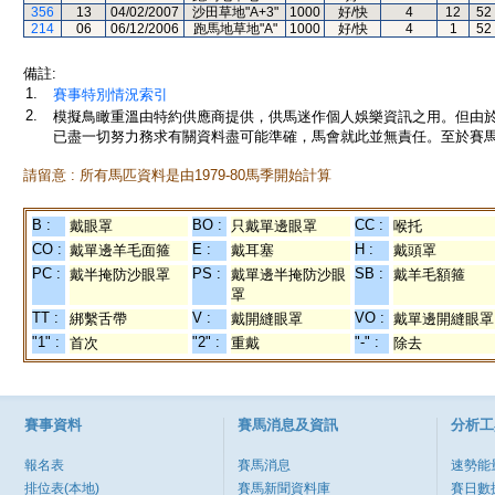
356
13
04/02/2007
沙田草地"A+3"
1000
好/快
4
12
52
214
06
06/12/2006
跑馬地草地"A"
1000
好/快
4
1
52
備註:
1.
賽事特別情況索引
2.
模擬鳥瞰重溫由特約供應商提供，供馬迷作個人娛樂資訊之用。但由
已盡一切努力務求有關資料盡可能準確，馬會就此並無責任。至於賽馬
請留意 : 所有馬匹資料是由1979-80馬季開始計算
B :
BO :
CC :
戴眼罩
只戴單邊眼罩
喉托
CO :
E :
H :
戴單邊羊毛面箍
戴耳塞
戴頭罩
PC :
PS :
SB :
戴半掩防沙眼罩
戴單邊半掩防沙眼
戴羊毛額箍
罩
TT :
V :
VO :
綁繫舌帶
戴開縫眼罩
戴單邊開縫眼罩
"1" :
"2" :
"-" :
首次
重戴
除去
賽事資料
賽馬消息及資訊
分析工
報名表
賽馬消息
速勢能
排位表(本地)
賽馬新聞資料庫
賽日數