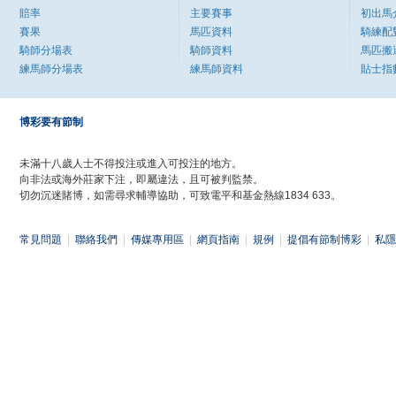
賠率
主要賽事
初出馬
賽果
馬匹資料
騎練配
騎師分場表
騎師資料
馬匹搬
練馬師分場表
練馬師資料
貼士指
博彩要有節制
未滿十八歲人士不得投注或進入可投注的地方。
向非法或海外莊家下注，即屬違法，且可被判監禁。
切勿沉迷賭博，如需尋求輔導協助，可致電平和基金熱線1834 633。
常見問題
|
聯絡我們
|
傳媒專用區
|
網頁指南
|
規例
|
提倡有節制博彩
|
私隱