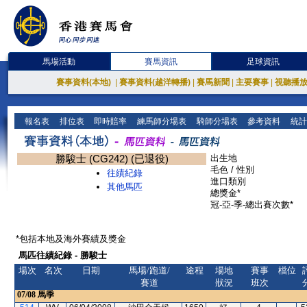
馬場活動
賽馬資訊
足球資訊
賽事資料(本地)
|
賽事資料(越洋轉播)
|
賽馬新聞
|
主要賽事
|
視聽播
報名表
排位表
即時賠率
練馬師分場表
騎師分場表
參考資料
統計
勝駿士 (CG242) (已退役)
出生地
毛色 / 性別
往績紀錄
進口類別
其他馬匹
總獎金*
冠-亞-季-總出賽次數*
*包括本地及海外賽績及獎金
馬匹往績紀錄 - 勝駿士
場次
名次
日期
馬場/跑道/
途程
場地
賽事
檔位
賽道
狀況
班次
07/08
馬季