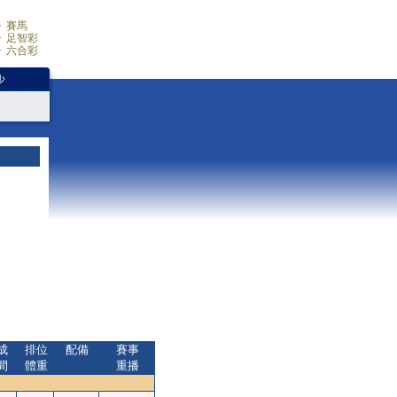
賽馬
足智彩
六合彩
少
成
排位
配備
賽事
間
體重
重播