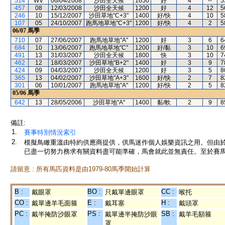
514
WV
06/04/2008
沙田全天候
1650
好
4
--
5
457
08
12/03/2008
沙田全天候
1200
好
4
12
5
246
10
15/12/2007
沙田草地"C+3"
1400
好/快
4
10
5
107
05
24/10/2007
跑馬地草地"C+3"
1200
好/快
4
2
5
06/07
馬季
710
07
27/06/2007
跑馬地草地"A"
1200
好
3
6
6
684
10
13/06/2007
跑馬地草地"C"
1200
好/黏
3
10
6
491
13
31/03/2007
沙田全天候
1800
快
3
10
7
462
12
18/03/2007
沙田草地"B+2"
1400
好
3
9
7
424
09
04/03/2007
沙田全天候
1200
好
3
5
8
365
13
04/02/2007
沙田草地"A+3"
1600
好/快
2
7
8
301
06
10/01/2007
跑馬地草地"A"
1200
好/快
2
5
8
05/06
馬季
642
13
28/05/2006
沙田草地"A"
1400
黏/軟
2
9
8
備註:
1.
賽事特別情況索引
2.
模擬鳥瞰重溫由特約供應商提供，供馬迷作個人娛樂資訊之用。但由
已盡一切努力務求有關資料盡可能準確，馬會就此並無責任。至於賽馬
請留意 : 所有馬匹資料是由1979-80馬季開始計算
B :
BO :
CC :
戴眼罩
只戴單邊眼罩
喉托
CO :
E :
H :
戴單邊羊毛面箍
戴耳塞
戴頭罩
PC :
PS :
SB :
戴半掩防沙眼罩
戴單邊半掩防沙眼
戴羊毛額箍
罩