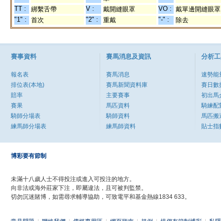
TT :
V :
VO :
綁繫舌帶
戴開縫眼罩
戴單邊開縫眼罩
"1" :
"2" :
"-" :
首次
重戴
除去
賽事資料
賽馬消息及資訊
分析工
報名表
賽馬消息
速勢能
排位表(本地)
賽馬新聞資料庫
賽日數
賠率
主要賽事
初出馬
賽果
馬匹資料
騎練配
騎師分場表
騎師資料
馬匹搬
練馬師分場表
練馬師資料
貼士指
博彩要有節制
未滿十八歲人士不得投注或進入可投注的地方。
向非法或海外莊家下注，即屬違法，且可被判監禁。
切勿沉迷賭博，如需尋求輔導協助，可致電平和基金熱線1834 633。