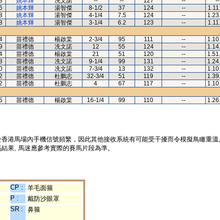
3
姚本輝
冼文諾
--
--
127
--
--
6
姚本輝
湯智傑
8-1/2
37
124
--
1.11
8
姚本輝
湯智傑
4-1/4
7.5
124
--
1.23
8
姚本輝
湯智傑
3-1/4
6.2
123
--
1.11
4
苗禮德
楊啟棠
2-3/4
95
111
--
1.10
9
苗禮德
冼文諾
12
55
124
--
1.14
4
苗禮德
楊啟棠
21
51
120
--
1.51
8
苗禮德
冼文諾
9-1/4
99
131
--
1.24
0
苗禮德
冼文諾
7-3/4
13
132
--
1.10
2
苗禮德
杜鵬志
32-3/4
51
119
--
1.39
2
苗禮德
杜鵬志
4
67
117
--
1.10
5
苗禮德
楊啟棠
16-1/4
99
110
--
1.26
於香港馬場內手機信號頻繁，因此其他接收系統有可能受干擾而令模擬鳥瞰重溫
結果, 馬迷應參考實際的賽馬片段為準。
CP :
羊毛面箍
P :
戴防沙眼罩
SR :
鼻箍