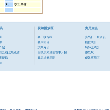
XB :
交叉鼻箍
具
視聽播放區
實用資訊
量
賽日收音機
賽馬日一般資訊
據
賽馬節目
檔位統計
介紹
試閘片段
騎師王統計
對及初岀馬成績
自購馬來港前賽事片段
靈活玩
遷紀錄
賽馬娛樂新聞
傳媒專用區
數