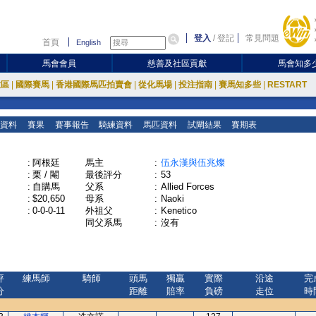
登入
/
登記
常見問題
首頁
English
馬會會員
慈善及社區貢獻
馬會知多
放區
|
國際賽馬
|
香港國際馬匹拍賣會
|
從化馬場
|
投注指南
|
賽馬知多些
|
RESTART
資料
賽果
賽事報告
騎練資料
馬匹資料
試閘結果
賽期表
:
阿根廷
馬主
:
伍永漢與伍兆燦
:
栗 / 閹
最後評分
:
53
:
自購馬
父系
:
Allied Forces
:
$20,650
母系
:
Naoki
:
0-0-0-11
外祖父
:
Kenetico
同父系馬
:
沒有
評
練馬師
騎師
頭馬
獨贏
實際
沿途
完
分
距離
賠率
負磅
走位
時