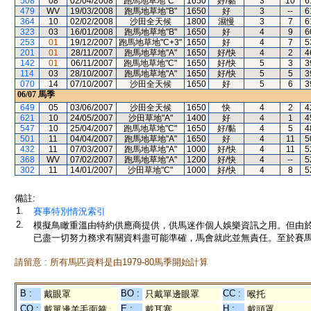
508
08
02/04/2008
跑馬地草地"C"
1650
好/黏
3
10
6
479
WV
19/03/2008
跑馬地草地"B"
1650
好
3
--
6
364
10
02/02/2008
沙田全天候
1800
濕慢
3
7
6
323
03
16/01/2008
跑馬地草地"B"
1650
好
4
9
6
253
01
19/12/2007
跑馬地草地"C+3"
1650
好
4
7
5
201
01
28/11/2007
跑馬地草地"A"
1650
好/快
4
2
4
142
01
06/11/2007
跑馬地草地"C"
1650
好/快
5
3
3
114
03
28/10/2007
跑馬地草地"A"
1650
好/快
5
5
3
070
14
07/10/2007
沙田全天候
1650
好
5
6
3
06/07
馬季
649
05
03/06/2007
沙田全天候
1650
快
4
2
4
621
10
24/05/2007
沙田草地"A"
1400
好
4
1
4
547
10
25/04/2007
跑馬地草地"C"
1650
好/黏
4
5
4
501
11
04/04/2007
跑馬地草地"A"
1650
好
4
11
5
432
11
07/03/2007
跑馬地草地"A"
1000
好/快
4
11
5
368
WV
07/02/2007
跑馬地草地"A"
1200
好/快
4
--
5
302
11
14/01/2007
沙田草地"C"
1000
好/快
4
8
5
備註:
1.
賽事特別情況索引
2.
模擬鳥瞰重溫由特約供應商提供，供馬迷作個人娛樂資訊之用。但由
已盡一切努力務求有關資料盡可能準確，馬會就此並無責任。至於賽馬
請留意 : 所有馬匹資料是由1979-80馬季開始計算
B :
BO :
CC :
戴眼罩
只戴單邊眼罩
喉托
CO :
E :
H :
戴單邊羊毛面箍
戴耳塞
戴頭罩