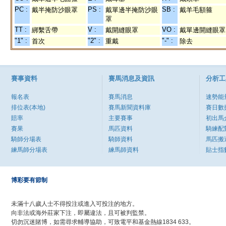
PC :
PS :
SB :
戴半掩防沙眼罩
戴單邊半掩防沙眼
戴羊毛額箍
罩
TT :
V :
VO :
綁繫舌帶
戴開縫眼罩
戴單邊開縫眼罩
"1" :
"2" :
"-" :
首次
重戴
除去
賽事資料
賽馬消息及資訊
分析工
報名表
賽馬消息
速勢能
排位表(本地)
賽馬新聞資料庫
賽日數
賠率
主要賽事
初出馬
賽果
馬匹資料
騎練配
騎師分場表
騎師資料
馬匹搬
練馬師分場表
練馬師資料
貼士指
博彩要有節制
未滿十八歲人士不得投注或進入可投注的地方。
向非法或海外莊家下注，即屬違法，且可被判監禁。
切勿沉迷賭博，如需尋求輔導協助，可致電平和基金熱線1834 633。