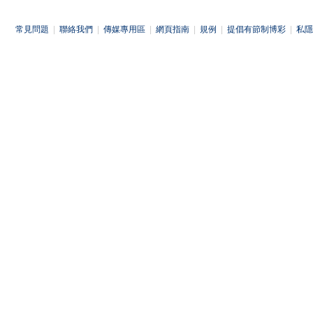
常見問題
|
聯絡我們
|
傳媒專用區
|
網頁指南
|
規例
|
提倡有節制博彩
|
私隱