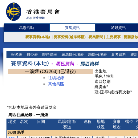
馬場活動
賽馬資訊
足球資訊
賽事資料(本地)
|
賽事資料(越洋轉播)
|
賽馬新聞
|
主要賽事
|
視聽播
報名表
排位表
即時賠率
練馬師分場表
騎師分場表
參考資料
統計
一溜煙 (CG263) (已退役)
出生地
毛色 / 性別
往績紀錄
進口類別
其他馬匹
總獎金*
冠-亞-季-總出賽次數*
*包括本地及海外賽績及獎金
馬匹往績紀錄 - 一溜煙
場次
名次
日期
馬場/跑道/
途程
場地
賽事
檔位
賽道
狀況
班次
07/08
馬季