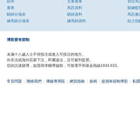
賠率
主要賽事
初出馬
賽果
馬匹資料
騎練配
騎師分場表
騎師資料
馬匹搬
練馬師分場表
練馬師資料
貼士指
博彩要有節制
未滿十八歲人士不得投注或進入可投注的地方。
向非法或海外莊家下注，即屬違法，且可被判監禁。
切勿沉迷賭博，如需尋求輔導協助，可致電平和基金熱線1834 633。
常見問題
|
聯絡我們
|
傳媒專用區
|
網頁指南
|
規例
|
提倡有節制博彩
|
私隱