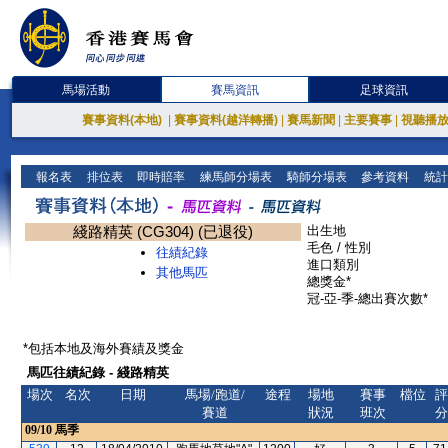
馬場活動
賽馬資訊
足球資訊
賽事資料(本地)
|
賽事資料(越洋轉播)
|
賽馬新聞
|
主要賽事
|
視聽播
報名表
排位表
即時賠率
練馬師分場表
騎師分場表
參考資料
統計
綫路精英 (CG304) (已退役)
出生地
毛色 / 性別
往績紀錄
進口類別
其他馬匹
總獎金*
冠-亞-季-總出賽次數*
*包括本地及海外賽績及獎金
馬匹往績紀錄 - 綫路精英
場次
名次
日期
馬場/跑道/
途程
場地
賽事
檔位
評
賽道
狀況
班次
分
09/10
馬季