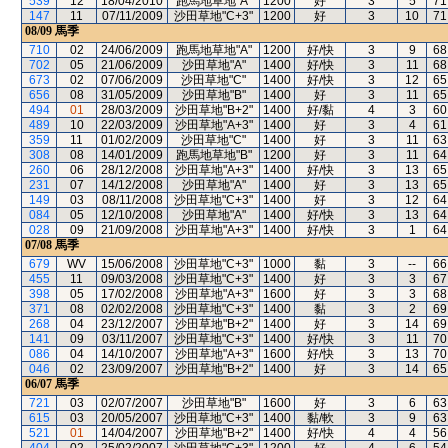
539
12
18/04/2010
跑馬地草地"A"
1200
好
3
5
71
147
11
07/11/2009
沙田草地"C+3"
1200
好
3
10
71
08/09
馬季
710
02
24/06/2009
跑馬地草地"A"
1200
好/快
3
9
68
702
05
21/06/2009
沙田草地"A"
1400
好/快
3
11
68
673
02
07/06/2009
沙田草地"C"
1400
好/快
3
12
65
656
08
31/05/2009
沙田草地"B"
1400
好
3
11
65
494
01
28/03/2009
沙田草地"B+2"
1400
好/黏
4
3
60
489
10
22/03/2009
沙田草地"A+3"
1400
好
3
4
61
359
11
01/02/2009
沙田草地"C"
1400
好
3
11
63
308
08
14/01/2009
跑馬地草地"B"
1200
好
3
11
64
260
06
28/12/2008
沙田草地"A+3"
1400
好/快
3
13
65
231
07
14/12/2008
沙田草地"A"
1400
好
3
13
65
149
03
08/11/2008
沙田草地"C+3"
1400
好
3
12
64
084
05
12/10/2008
沙田草地"A"
1400
好/快
3
13
64
028
09
21/09/2008
沙田草地"A+3"
1400
好/快
3
1
64
07/08
馬季
679
WV
15/06/2008
沙田草地"C+3"
1000
黏
3
--
66
455
11
09/03/2008
沙田草地"C+3"
1400
好
3
3
67
398
05
17/02/2008
沙田草地"A+3"
1600
好
3
3
68
371
08
02/02/2008
沙田草地"C+3"
1400
黏
3
2
69
268
04
23/12/2007
沙田草地"B+2"
1400
好
3
14
69
141
09
03/11/2007
沙田草地"C+3"
1400
好/快
3
11
70
086
04
14/10/2007
沙田草地"A+3"
1600
好/快
3
13
70
046
02
23/09/2007
沙田草地"B+2"
1400
好
3
14
65
06/07
馬季
721
03
02/07/2007
沙田草地"B"
1600
好
3
6
63
615
03
20/05/2007
沙田草地"C+3"
1400
黏/軟
3
9
63
521
01
14/04/2007
沙田草地"B+2"
1400
好/快
4
4
56