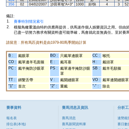
404
02
25/02/2007
沙田草地"C+3"
1200
好
4
6
54
356
02
04/02/2007
沙田草地"A+3"
1000
好/快
4
3
52
備註:
1.
賽事特別情況索引
2.
模擬鳥瞰重溫由特約供應商提供，供馬迷作個人娛樂資訊之用。但由
已盡一切努力務求有關資料盡可能準確，馬會就此並無責任。至於賽馬
請留意 : 所有馬匹資料是由1979-80馬季開始計算
B :
BO :
CC :
戴眼罩
只戴單邊眼罩
喉托
CO :
E :
H :
戴單邊羊毛面箍
戴耳塞
戴頭罩
PC :
PS :
SB :
戴半掩防沙眼罩
戴單邊半掩防沙眼
戴羊毛額箍
罩
TT :
V :
VO :
綁繫舌帶
戴開縫眼罩
戴單邊開縫眼罩
"1" :
"2" :
"-" :
首次
重戴
除去
賽事資料
賽馬消息及資訊
分析工
報名表
賽馬消息
速勢能
排位表(本地)
賽馬新聞資料庫
賽日數