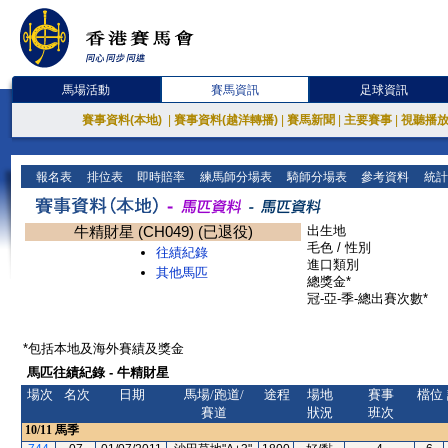
馬場活動
賽馬資訊
足球資訊
賽事資料(本地)
|
賽事資料(越洋轉播)
|
賽馬新聞
|
主要賽事
|
視聽播
報名表
排位表
即時賠率
練馬師分場表
騎師分場表
參考資料
統計
牛精財星 (CH049) (已退役)
出生地
毛色 / 性別
往績紀錄
進口類別
其他馬匹
總獎金*
冠-亞-季-總出賽次數*
*包括本地及海外賽績及獎金
馬匹往績紀錄 - 牛精財星
場次
名次
日期
馬場/跑道/
途程
場地
賽事
檔位
賽道
狀況
班次
10/11
馬季