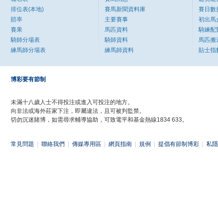
排位表(本地)
賽馬新聞資料庫
賽日數
賠率
主要賽事
初出馬
賽果
馬匹資料
騎練配
騎師分場表
騎師資料
馬匹搬
練馬師分場表
練馬師資料
貼士指
博彩要有節制
未滿十八歲人士不得投注或進入可投注的地方。
向非法或海外莊家下注，即屬違法，且可被判監禁。
切勿沉迷賭博，如需尋求輔導協助，可致電平和基金熱線1834 633。
常見問題
|
聯絡我們
|
傳媒專用區
|
網頁指南
|
規例
|
提倡有節制博彩
|
私隱