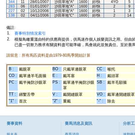
344
11
28/01/2007
沙田草地"A"
1600
好/快
4YO
5
283
06
01/01/2007
沙田草地"A"
1600
好/快
2
9
227
02
10/12/2006
沙田草地"A"
1600
好/快
1
3
138
02
04/11/2006
沙田草地"C"
1600
好/快
2
14
備註:
1.
賽事特別情況索引
2.
模擬鳥瞰重溫由特約供應商提供，供馬迷作個人娛樂資訊之用。但由
已盡一切努力務求有關資料盡可能準確，馬會就此並無責任。至於賽馬
請留意 : 所有馬匹資料是由1979-80馬季開始計算
B :
BO :
CC :
戴眼罩
只戴單邊眼罩
喉托
CO :
E :
H :
戴單邊羊毛面箍
戴耳塞
戴頭罩
PC :
PS :
SB :
戴半掩防沙眼罩
戴單邊半掩防沙眼
戴羊毛額箍
罩
TT :
V :
VO :
綁繫舌帶
戴開縫眼罩
戴單邊開縫眼罩
"1" :
"2" :
"-" :
首次
重戴
除去
賽事資料
賽馬消息及資訊
分析工
報名表
賽馬消息
速勢能