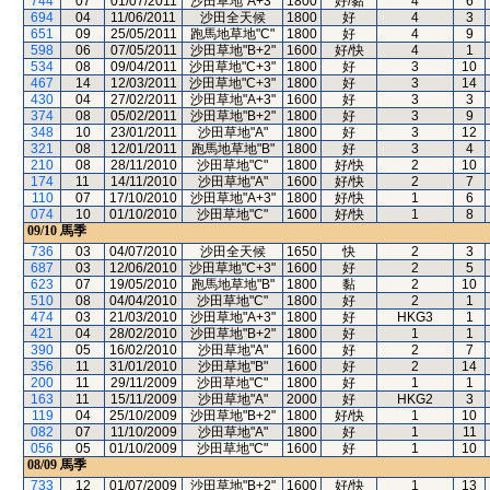
744
07
01/07/2011
沙田草地"A+3"
1800
好/黏
4
6
694
04
11/06/2011
沙田全天候
1800
好
4
3
651
09
25/05/2011
跑馬地草地"C"
1800
好
4
9
598
06
07/05/2011
沙田草地"B+2"
1600
好/快
4
1
534
08
09/04/2011
沙田草地"C+3"
1800
好
3
10
467
14
12/03/2011
沙田草地"C+3"
1800
好
3
14
430
04
27/02/2011
沙田草地"A+3"
1600
好
3
3
374
08
05/02/2011
沙田草地"B+2"
1800
好
3
9
348
10
23/01/2011
沙田草地"A"
1800
好
3
12
321
08
12/01/2011
跑馬地草地"B"
1800
好
3
4
210
08
28/11/2010
沙田草地"C"
1800
好/快
2
10
174
11
14/11/2010
沙田草地"A"
1600
好/快
2
7
110
07
17/10/2010
沙田草地"A+3"
1800
好/快
1
6
074
10
01/10/2010
沙田草地"C"
1600
好/快
1
8
09/10
馬季
736
03
04/07/2010
沙田全天候
1650
快
2
3
687
03
12/06/2010
沙田草地"C+3"
1600
好
2
5
623
07
19/05/2010
跑馬地草地"B"
1800
黏
2
10
510
08
04/04/2010
沙田草地"C"
1800
好
2
1
474
03
21/03/2010
沙田草地"A+3"
1800
好
HKG3
1
421
04
28/02/2010
沙田草地"B+2"
1800
好
1
1
390
05
16/02/2010
沙田草地"A"
1600
好
2
7
356
11
31/01/2010
沙田草地"B"
1600
好
2
14
200
11
29/11/2009
沙田草地"C"
1800
好
1
1
163
11
15/11/2009
沙田草地"A"
2000
好
HKG2
3
119
04
25/10/2009
沙田草地"B+2"
1800
好/快
1
10
082
07
11/10/2009
沙田草地"A"
1800
好
1
11
056
05
01/10/2009
沙田草地"C"
1600
好
1
10
08/09
馬季
733
12
01/07/2009
沙田草地"B+2"
1600
好/快
1
13