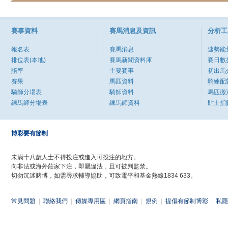
賽事資料
賽馬消息及資訊
分析工
報名表
賽馬消息
速勢能
排位表(本地)
賽馬新聞資料庫
賽日數
賠率
主要賽事
初出馬
賽果
馬匹資料
騎練配
騎師分場表
騎師資料
馬匹搬
練馬師分場表
練馬師資料
貼士指
博彩要有節制
未滿十八歲人士不得投注或進入可投注的地方。
向非法或海外莊家下注，即屬違法，且可被判監禁。
切勿沉迷賭博，如需尋求輔導協助，可致電平和基金熱線1834 633。
常見問題
|
聯絡我們
|
傳媒專用區
|
網頁指南
|
規例
|
提倡有節制博彩
|
私隱