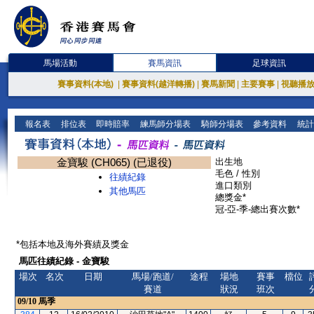
馬場活動
賽馬資訊
足球資訊
賽事資料(本地)
|
賽事資料(越洋轉播)
|
賽馬新聞
|
主要賽事
|
視聽播
報名表
排位表
即時賠率
練馬師分場表
騎師分場表
參考資料
統計
金寶駿 (CH065) (已退役)
出生地
毛色 / 性別
往績紀錄
進口類別
其他馬匹
總獎金*
冠-亞-季-總出賽次數*
*包括本地及海外賽績及獎金
馬匹往績紀錄 - 金寶駿
場次
名次
日期
馬場/跑道/
途程
場地
賽事
檔位
賽道
狀況
班次
09/10
馬季