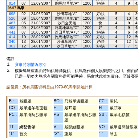
014
07
12/09/2007
跑馬地草地"A"
1200
好/快
4
9
4
06/07
馬季
698
02
24/06/2007
沙田草地"A"
1200
好/快
5
4
3
526
09
18/04/2007
跑馬地草地"B"
1200
好/快
4
10
4
487
05
31/03/2007
沙田全天候
1200
快
4
9
4
468
09
21/03/2007
跑馬地草地"C"
1200
好
4
9
4
441
07
10/03/2007
沙田草地"A+3"
1200
好/快
4
6
4
414
10
28/02/2007
跑馬地草地"C"
1200
好/快
4
12
5
340
13
28/01/2007
沙田草地"A"
1200
好/快
4
12
5
302
12
14/01/2007
沙田草地"C"
1000
好/快
4
7
5
備註:
1.
賽事特別情況索引
2.
模擬鳥瞰重溫由特約供應商提供，供馬迷作個人娛樂資訊之用。但由
已盡一切努力務求有關資料盡可能準確，馬會就此並無責任。至於賽馬
請留意 : 所有馬匹資料是由1979-80馬季開始計算
B :
BO :
CC :
戴眼罩
只戴單邊眼罩
喉托
CO :
E :
H :
戴單邊羊毛面箍
戴耳塞
戴頭罩
PC :
PS :
SB :
戴半掩防沙眼罩
戴單邊半掩防沙眼
戴羊毛額箍
罩
TT :
V :
VO :
綁繫舌帶
戴開縫眼罩
戴單邊開縫眼罩
"1" :
"2" :
"-" :
首次
重戴
除去