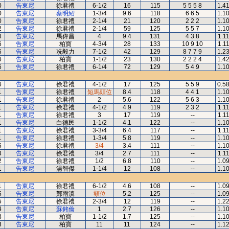
0
告東尼
徐君禮
6-1/2
16
115
5 5 5 8
1.4
0
告東尼
蔡明紹
1-3/4
9.6
118
6 6 5
1.1
0
告東尼
徐君禮
2-1/4
21
120
2 2 2
1.1
2
告東尼
徐君禮
2-1/4
59
125
5 5 7
1.1
4
告東尼
馬偉昌
4
9.4
131
4 3 8
1.1
6
告東尼
柏寶
4-3/4
28
133
10 9 10
1.1
6
告東尼
冼毅力
7-1/2
42
129
8 7 7 9
1.2
6
告東尼
柏寶
1-1/2
23
130
2 2 2 4
1.4
6
告東尼
徐君禮
6-1/4
72
129
5 4 9
1.1
6
告東尼
徐君禮
4-1/2
17
125
5 5 9
0.5
1
告東尼
徐君禮
短馬頭位
8.4
118
4 4 1
1.1
1
告東尼
徐君禮
2
5.6
122
5 6 3
1.1
1
告東尼
徐君禮
4-1/2
4.9
119
2 3 2
1.1
1
告東尼
徐君禮
3
17
119
--
1.1
1
告東尼
白德民
1-1/2
4.1
122
--
1.1
1
告東尼
徐君禮
3-3/4
6.4
117
--
1.1
1
告東尼
徐君禮
1-3/4
5.8
119
--
1.1
5
告東尼
徐君禮
3/4
3.4
111
--
1.1
4
告東尼
徐君禮
3/4
2.7
111
--
1.1
2
告東尼
徐君禮
1/2
6.8
110
--
1.0
1
告東尼
湯智傑
1-1/4
12
108
--
1.1
1
告東尼
徐君禮
6-1/2
4.6
108
--
1.0
5
告東尼
鄭雨滇
頸位
5.2
125
--
1.0
5
告東尼
徐君禮
2-3/4
12
119
--
1.2
4
告東尼
蘇銘倫
1
2.7
126
--
1.1
3
告東尼
柏寶
1-1/2
1.7
125
--
1.1
3
告東尼
柏寶
11
11
124
--
1.1