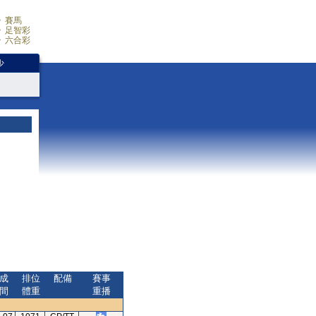
賽馬
足智彩
六合彩
少
成
排位
配備
賽事
間
體重
重播