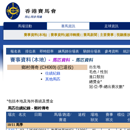
馬場活動
賽馬資訊
足球資訊
賽事資料(本地)
|
賽事資料(越洋轉播)
|
賽馬新聞
|
主要賽事
|
視聽播
報名表
排位表
即時賠率
練馬師分場表
騎師分場表
參考資料
統計
鄉村傳奇 (CH069) (已退役)
出生地
毛色 / 性別
往績紀錄
進口類別
其他馬匹
總獎金*
冠-亞-季-總出賽次數*
*包括本地及海外賽績及獎金
馬匹往績紀錄 - 鄉村傳奇
場次
名次
日期
馬場/跑道/
途程
場地
賽事
檔位
賽道
狀況
班次
10/11
馬季