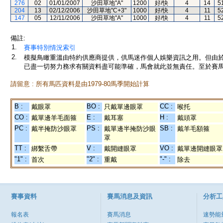
276
02
01/01/2007
沙田草地"A"
1200
好/快
4
14
5
204
13
02/12/2006
沙田草地"C+3"
1000
好/快
4
11
5
147
05
12/11/2006
沙田草地"A"
1000
好/快
4
11
5
備註:
1.
賽事特別情況索引
2.
模擬鳥瞰重溫由特約供應商提供，供馬迷作個人娛樂資訊之用。但由
已盡一切努力務求有關資料盡可能準確，馬會就此並無責任。至於賽馬
請留意 : 所有馬匹資料是由1979-80馬季開始計算
B :
BO :
CC :
戴眼罩
只戴單邊眼罩
喉托
CO :
E :
H :
戴單邊羊毛面箍
戴耳塞
戴頭罩
PC :
PS :
SB :
戴半掩防沙眼罩
戴單邊半掩防沙眼
戴羊毛額箍
罩
TT :
V :
VO :
綁繫舌帶
戴開縫眼罩
戴單邊開縫眼罩
"1" :
"2" :
"-" :
首次
重戴
除去
賽事資料
賽馬消息及資訊
分析工
報名表
賽馬消息
速勢能