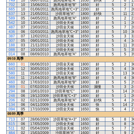
749
10
06/07/2011
跑馬地草地"A"
1650
好/快
5
6
1
702
10
15/06/2011
跑馬地草地"B"
1650
好
5
2
1
665
10
01/06/2011
跑馬地草地"C+3"
2200
好
5
7
2
637
13
21/05/2011
沙田草地"A"
1800
好/快
5
11
2
589
05
04/05/2011
跑馬地草地"A"
1800
好
5
2
2
542
10
13/04/2011
沙田全天候
1800
好
5
1
2
487
07
23/03/2011
沙田全天候
1650
好
5
7
2
436
06
02/03/2011
跑馬地草地"C+3"
1650
好
5
10
3
387
07
12/02/2011
沙田全天候
1650
好
5
3
3
307
05
09/01/2011
沙田全天候
1650
好
5
4
3
188
03
21/11/2010
沙田全天候
1800
好
5
11
3
088
07
10/10/2010
沙田全天候
1650
好
5
5
3
014
08
08/09/2010
跑馬地草地"A"
1650
好
5
5
3
09/10
馬季
660
01
06/06/2010
沙田全天候
1800
好
5
2
3
643
12
30/05/2010
沙田全天候
1200
好
5
4
3
580
11
05/05/2010
沙田全天候
1650
好
5
13
3
544
11
21/04/2010
跑馬地草地"B"
1800
好
5
4
3
460
02
17/03/2010
跑馬地草地"B"
1800
好
5
5
2
369
01
07/02/2010
沙田全天候
1650
濕慢
5
3
2
294
08
10/01/2010
沙田草地"C"
1800
好
5
14
2
248
06
19/12/2009
沙田草地"C+3"
1800
好
5
1
2
206
02
02/12/2009
跑馬地草地"A"
1800
好/快
5
4
2
134
06
04/11/2009
沙田全天候
1800
快
5
14
2
094
05
17/10/2009
沙田全天候
1650
快
5
4
2
08/09
馬季
713
07
28/06/2009
沙田草地"A+3"
1600
黏
5
8
3
615
06
17/05/2009
沙田全天候
1650
好
5
8
3
511
02
05/04/2009
沙田全天候
1650
好
5
7
2
464
02
15/03/2009
沙田草地"A"
1600
好
5
9
2