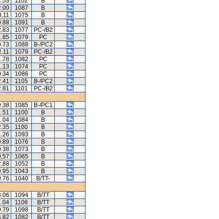
2.53
1102
B
2.00
1087
B
0.11
1075
B
0.88
1091
B
2.83
1077
PC-/B2
1.85
1079
PC
0.73
1088
B-/PC2
2.11
1079
PC-/B2
1.78
1082
PC
1.13
1074
PC
0.34
1086
PC
2.41
1105
B-/PC2
2.81
1101
PC-/B2
9.38
1085
B-/PC1
1.51
1100
B
1.04
1084
B
2.35
1100
B
1.26
1093
B
0.89
1076
B
0.38
1073
B
0.57
1065
B
2.88
1052
B
9.95
1043
B
0.76
1040
B/TT-
8.06
1094
B/TT
1.04
1106
B/TT
0.79
1098
B/TT
6.82
1082
B/TT