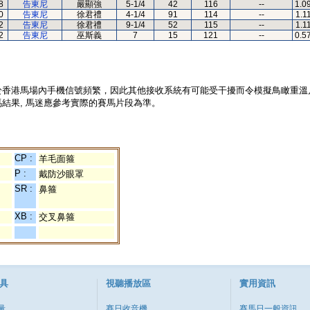
8
告東尼
嚴顯強
5-1/4
42
116
--
1.0
0
告東尼
徐君禮
4-1/4
91
114
--
1.1
2
告東尼
徐君禮
9-1/4
52
115
--
1.1
2
告東尼
巫斯義
7
15
121
--
0.5
於香港馬場內手機信號頻繁，因此其他接收系統有可能受干擾而令模擬鳥瞰重溫
結果, 馬迷應參考實際的賽馬片段為準。
CP :
羊毛面箍
P :
戴防沙眼罩
SR :
鼻箍
XB :
交叉鼻箍
具
視聽播放區
實用資訊
量
賽日收音機
賽馬日一般資訊