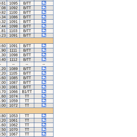
0.61
1095
B/TT
7.08
1092
B/TT
0.82
1100
B/TT
6.34
1086
B/TT
6.32
1091
B/TT
2.44
1098
B/TT
1.81
1103
B/TT
6.23
1091
B/TT
8.60
1091
B/TT
1.90
1111
B/TT
1.30
1098
B/TT
3.40
1112
B/TT
-
--
--
--
1.20
1089
B/TT
2.20
1105
B/TT
5.60
1085
B/TT
2.00
1087
B/TT
3.30
1081
B/TT
3.70
1066
B1/TT
1.60
1074
TT
4.90
1059
TT
3.00
1072
TT
3.80
1053
TT
3.20
1061
TT
4.60
1062
TT
2.50
1070
TT
3.50
1067
TT