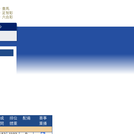
賽馬
足智彩
六合彩
少
成
排位
配備
賽事
間
體重
重播