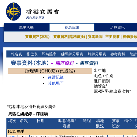
馬場活動
賽馬資訊
足球資訊
賽事資料(本地)
|
賽事資料(越洋轉播)
|
賽馬新聞
|
主要賽事
|
視聽播
報名表
排位表
即時賠率
練馬師分場表
騎師分場表
參考資料
統計
煇煌駒 (CH082) (已退役)
出生地
毛色 / 性別
往績紀錄
進口類別
其他馬匹
總獎金*
冠-亞-季-總出賽次數*
*包括本地及海外賽績及獎金
馬匹往績紀錄 - 煇煌駒
場次
名次
日期
馬場/跑道/
途程
場地
賽事
檔位
賽道
狀況
班次
10/11
馬季