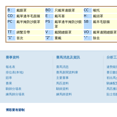
B :
BO :
CC :
戴眼罩
只戴單邊眼罩
喉托
CO :
E :
H :
戴單邊羊毛面箍
戴耳塞
戴頭罩
PC :
PS :
SB :
戴半掩防沙眼罩
戴單邊半掩防沙眼
戴羊毛額箍
罩
TT :
V :
VO :
綁繫舌帶
戴開縫眼罩
戴單邊開縫眼罩
"1" :
"2" :
"-" :
首次
重戴
除去
賽事資料
賽馬消息及資訊
分析工
報名表
賽馬消息
速勢能
排位表(本地)
賽馬新聞資料庫
賽日數
賠率
主要賽事
初出馬
賽果
馬匹資料
騎練配
騎師分場表
騎師資料
馬匹搬
練馬師分場表
練馬師資料
貼士指
博彩要有節制