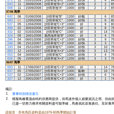
271
11
01/01/2009
沙田草地"B+2"
1000
好/快
2
4
8
043
11
28/09/2008
沙田草地"B+2"
1200
好/快
2
2
8
008
11
15/09/2008
沙田草地"A"
1000
好/快
2
2
8
07/08
馬季
642
08
01/06/2008
沙田草地"B"
1200
好/黏
2
6
8
593
01
12/05/2008
沙田草地"C"
1000
好/快
2
6
8
537
05
12/04/2008
沙田草地"C+3"
1000
好
3
9
8
499
02
30/03/2008
沙田草地"B+2"
1000
好
3
8
7
432
02
01/03/2008
沙田草地"C"
1000
好
3
14
7
324
09
16/01/2008
跑馬地草地"B"
1000
好
3
4
7
296
04
06/01/2008
沙田草地"C+3"
1000
好/快
3
9
7
248
06
15/12/2007
沙田草地"C+3"
1000
好/快
3
3
7
193
04
25/11/2007
沙田草地"C"
1000
好/快
3
10
7
083
12
14/10/2007
沙田草地"A+3"
1200
好/快
3
13
7
053
04
26/09/2007
沙田草地"C"
1000
好/快
3
4
7
026
06
15/09/2007
沙田草地"A+3"
1200
好/快
3
3
7
06/07
馬季
693
11
17/06/2007
沙田草地"C+3"
1000
好
3
14
7
637
05
27/05/2007
沙田草地"A+3"
1000
黏/軟
3
10
7
537
02
22/04/2007
沙田草地"C+3"
1000
好/快
3
6
7
327
12
20/01/2007
沙田草地"C+3"
1000
好
3
1
7
備註:
1.
賽事特別情況索引
2.
模擬鳥瞰重溫由特約供應商提供，供馬迷作個人娛樂資訊之用。但由
已盡一切努力務求有關資料盡可能準確，馬會就此並無責任。至於賽馬
請留意 : 所有馬匹資料是由1979-80馬季開始計算