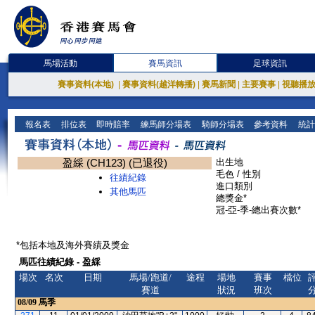
馬場活動
賽馬資訊
足球資訊
賽事資料(本地)
|
賽事資料(越洋轉播)
|
賽馬新聞
|
主要賽事
|
視聽播
報名表
排位表
即時賠率
練馬師分場表
騎師分場表
參考資料
統計
盈綵 (CH123) (已退役)
出生地
毛色 / 性別
往績紀錄
進口類別
其他馬匹
總獎金*
冠-亞-季-總出賽次數*
*包括本地及海外賽績及獎金
馬匹往績紀錄 - 盈綵
場次
名次
日期
馬場/跑道/
途程
場地
賽事
檔位
賽道
狀況
班次
08/09
馬季