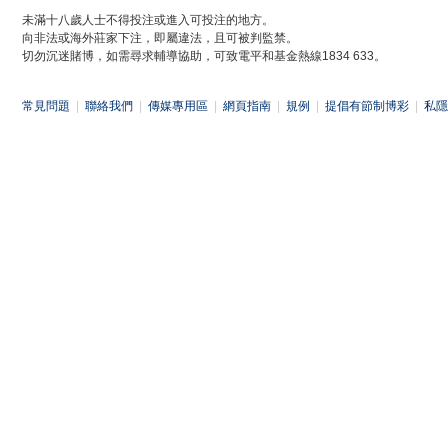
未滿十八歲人士不得投注或進入可投注的地方。
向非法或海外莊家下注，即屬違法，且可被判監禁。
切勿沉迷賭博，如需尋求輔導協助，可致電平和基金熱線1834 633。
常見問題
|
聯絡我們
|
傳媒專用區
|
網頁指南
|
規例
|
提倡有節制博彩
|
私隱