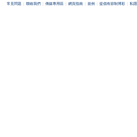
常見問題
|
聯絡我們
|
傳媒專用區
|
網頁指南
|
規例
|
提倡有節制博彩
|
私隱