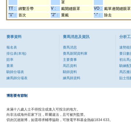
罩
TT :
V :
VO :
綁繫舌帶
戴開縫眼罩
戴單邊開縫眼罩
"1" :
"2" :
"-" :
首次
重戴
除去
賽事資料
賽馬消息及資訊
分析工
報名表
賽馬消息
速勢能
排位表(本地)
賽馬新聞資料庫
賽日數
賠率
主要賽事
初出馬
賽果
馬匹資料
騎練配
騎師分場表
騎師資料
馬匹搬
練馬師分場表
練馬師資料
貼士指
博彩要有節制
未滿十八歲人士不得投注或進入可投注的地方。
向非法或海外莊家下注，即屬違法，且可被判監禁。
切勿沉迷賭博，如需尋求輔導協助，可致電平和基金熱線1834 633。