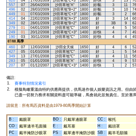
620
04
17/05/2009
沙田草地"C+3"
1800
好/快
3
13
7
557
07
26/04/2009
沙田草地"A"
1800
好/黏
3
11
7
496
02
28/03/2009
沙田草地"B+2"
1800
好/黏
3
10
7
449
01
07/03/2009
沙田草地"C+3"
1800
好/黏
3
2
6
414
04
22/02/2009
沙田草地"A+3"
1600
好
3
14
6
349
02
28/01/2009
沙田草地"B+2"
1600
好
3B
9
6
279
01
04/01/2009
沙田草地"C"
1600
好
4
5
5
249
01
20/12/2008
沙田草地"C+3"
1400
好/快
4
7
4
190
03
30/11/2008
沙田草地"C"
1000
好/快
4
4
4
07/08
馬季
460
07
12/03/2008
沙田全天候
1650
好
4
6
5
427
05
01/03/2008
沙田草地"C"
1600
好
1
5
5
349
13
27/01/2008
沙田草地"C"
1400
好
4
11
5
283
05
01/01/2008
沙田草地"A"
1400
好/快
4
9
5
207
07
01/12/2007
沙田草地"C+3"
1400
好/快
1
2
5
備註:
1.
賽事特別情況索引
2.
模擬鳥瞰重溫由特約供應商提供，供馬迷作個人娛樂資訊之用。但由
已盡一切努力務求有關資料盡可能準確，馬會就此並無責任。至於賽馬
請留意 : 所有馬匹資料是由1979-80馬季開始計算
B :
BO :
CC :
戴眼罩
只戴單邊眼罩
喉托
CO :
E :
H :
戴單邊羊毛面箍
戴耳塞
戴頭罩
PC :
PS :
SB :
戴半掩防沙眼罩
戴單邊半掩防沙眼
戴羊毛額箍