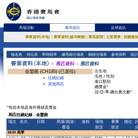
馬場活動
賽馬資訊
足球資訊
賽事資料(本地)
|
賽事資料(越洋轉播)
|
賽馬新聞
|
主要賽事
|
視聽播
報名表
排位表
即時賠率
練馬師分場表
騎師分場表
參考資料
統計
金鑾殿 (CH185) (已退役)
出生地
毛色 / 性別
往績紀錄
進口類別
其他馬匹
總獎金*
冠-亞-季-總出賽次數*
*包括本地及海外賽績及獎金
馬匹往績紀錄 - 金鑾殿
場次
名次
日期
馬場/跑道/
途程
場地
賽事
檔位
賽道
狀況
班次
08/09
馬季