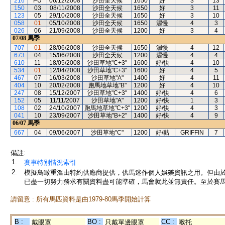
216
PU
06/12/2008
沙田全天候
1650
好
3
13
150
03
08/11/2008
沙田全天候
1650
好
3
11
123
05
29/10/2008
沙田全天候
1650
好
3
10
058
01
05/10/2008
沙田全天候
1650
濕慢
4
3
026
06
21/09/2008
沙田全天候
1200
好
3
4
07/08
馬季
707
01
28/06/2008
沙田全天候
1650
濕慢
4
12
673
04
15/06/2008
沙田全天候
1200
濕慢
4
4
610
11
18/05/2008
沙田草地"C+3"
1600
好/快
4
10
534
01
12/04/2008
沙田草地"C+3"
1600
好
4
5
467
07
16/03/2008
沙田草地"A"
1400
好
4
11
404
10
20/02/2008
跑馬地草地"B"
1200
好
4
10
247
08
15/12/2007
沙田草地"C+3"
1400
好/快
4
6
152
05
11/11/2007
沙田草地"A"
1200
好/快
1
3
108
02
24/10/2007
跑馬地草地"C+3"
1200
好/快
4
3
041
10
23/09/2007
沙田草地"B+2"
1400
好/快
4
9
06/07
馬季
667
04
09/06/2007
沙田草地"C"
1200
好/黏
GRIFFIN
7
備註:
1.
賽事特別情況索引
2.
模擬鳥瞰重溫由特約供應商提供，供馬迷作個人娛樂資訊之用。但由
已盡一切努力務求有關資料盡可能準確，馬會就此並無責任。至於賽馬
請留意 : 所有馬匹資料是由1979-80馬季開始計算
B :
BO :
CC :
戴眼罩
只戴單邊眼罩
喉托