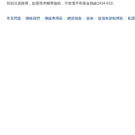
切勿沉迷賭博，如需尋求輔導協助，可致電平和基金熱線1834 633。
常見問題
|
聯絡我們
|
傳媒專用區
|
網頁指南
|
規例
|
提倡有節制博彩
|
私隱