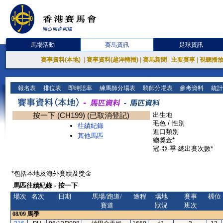
馬場活動
賽馬資訊
足球資訊
賽事資料(本地)
|
賽事資料(越洋轉播)
|
賽馬新聞
|
主要賽事
|
視聽播
報名表
排位表
即時賠率
練馬師分場表
騎師分場表
參考資料
統計
按一下 (CH199) (已取消登記)
出生地
毛色 / 性別
往績紀錄
進口類別
其他馬匹
總獎金*
冠-亞-季-總出賽次數*
*包括本地及海外賽績及獎金
馬匹往績紀錄 - 按一下
場次
名次
日期
馬場/跑道/
途程
場地
賽事
檔位
賽道
狀況
班次
08/09
馬季