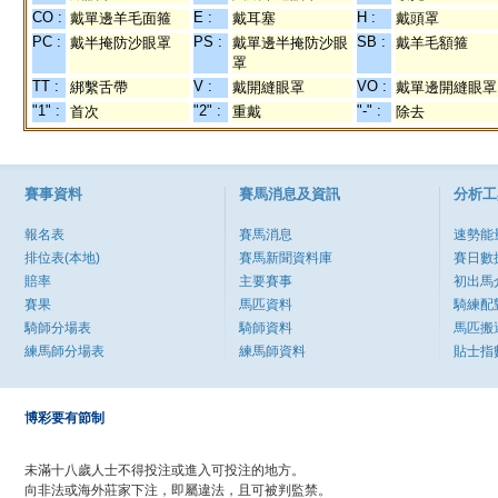
CO :
E :
H :
戴單邊羊毛面箍
戴耳塞
戴頭罩
PC :
PS :
SB :
戴半掩防沙眼罩
戴單邊半掩防沙眼
戴羊毛額箍
罩
TT :
V :
VO :
綁繫舌帶
戴開縫眼罩
戴單邊開縫眼罩
"1" :
"2" :
"-" :
首次
重戴
除去
賽事資料
賽馬消息及資訊
分析工
報名表
賽馬消息
速勢能
排位表(本地)
賽馬新聞資料庫
賽日數
賠率
主要賽事
初出馬
賽果
馬匹資料
騎練配
騎師分場表
騎師資料
馬匹搬
練馬師分場表
練馬師資料
貼士指
博彩要有節制
未滿十八歲人士不得投注或進入可投注的地方。
向非法或海外莊家下注，即屬違法，且可被判監禁。