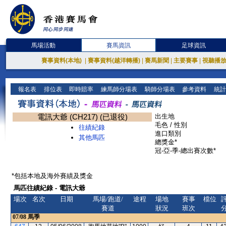
馬場活動
賽馬資訊
足球資訊
賽事資料(本地)
|
賽事資料(越洋轉播)
|
賽馬新聞
|
主要賽事
|
視聽播
報名表
排位表
即時賠率
練馬師分場表
騎師分場表
參考資料
統計
電訊大爺 (CH217) (已退役)
出生地
毛色 / 性別
往績紀錄
進口類別
其他馬匹
總獎金*
冠-亞-季-總出賽次數*
*包括本地及海外賽績及獎金
馬匹往績紀錄 - 電訊大爺
場次
名次
日期
馬場/跑道/
途程
場地
賽事
檔位
賽道
狀況
班次
07/08
馬季