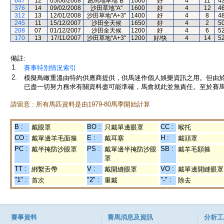
647
12
05/06/2008
跑馬地草地"B"
1000
好
4
11
4
376
14
09/02/2008
沙田草地"A"
1600
好
4
12
4
312
13
12/01/2008
沙田草地"A+3"
1400
好
4
8
4
245
11
15/12/2007
沙田全天候
1650
好
4
2
5
208
07
01/12/2007
沙田全天候
1200
好
4
6
5
170
13
17/11/2007
沙田草地"A+3"
1200
好/快
4
14
5
備註:
1.
賽事特別情況索引
2.
模擬鳥瞰重溫由特約供應商提供，供馬迷作個人娛樂資訊之用。但由
已盡一切努力務求有關資料盡可能準確，馬會就此並無責任。至於賽馬
請留意 : 所有馬匹資料是由1979-80馬季開始計算
B :
BO :
CC :
戴眼罩
只戴單邊眼罩
喉托
CO :
E :
H :
戴單邊羊毛面箍
戴耳塞
戴頭罩
PC :
PS :
SB :
戴半掩防沙眼罩
戴單邊半掩防沙眼
戴羊毛額箍
罩
TT :
V :
VO :
綁繫舌帶
戴開縫眼罩
戴單邊開縫眼罩
"1" :
"2" :
"-" :
首次
重戴
除去
賽事資料
賽馬消息及資訊
分析工