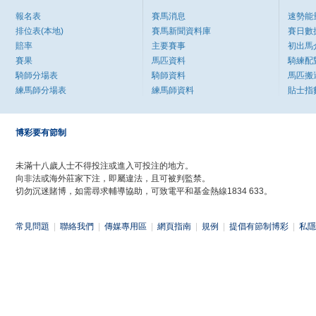
報名表
賽馬消息
速勢能
排位表(本地)
賽馬新聞資料庫
賽日數
賠率
主要賽事
初出馬
賽果
馬匹資料
騎練配
騎師分場表
騎師資料
馬匹搬
練馬師分場表
練馬師資料
貼士指
博彩要有節制
未滿十八歲人士不得投注或進入可投注的地方。
向非法或海外莊家下注，即屬違法，且可被判監禁。
切勿沉迷賭博，如需尋求輔導協助，可致電平和基金熱線1834 633。
常見問題
|
聯絡我們
|
傳媒專用區
|
網頁指南
|
規例
|
提倡有節制博彩
|
私隱