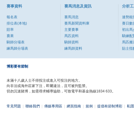
賽事資料
賽馬消息及資訊
分析工
報名表
賽馬消息
速勢能
排位表(本地)
賽馬新聞資料庫
賽日數
賠率
主要賽事
初出馬
賽果
馬匹資料
騎練配
騎師分場表
騎師資料
馬匹搬
練馬師分場表
練馬師資料
貼士指
博彩要有節制
未滿十八歲人士不得投注或進入可投注的地方。
向非法或海外莊家下注，即屬違法，且可被判監禁。
切勿沉迷賭博，如需尋求輔導協助，可致電平和基金熱線1834 633。
常見問題
|
聯絡我們
|
傳媒專用區
|
網頁指南
|
規例
|
提倡有節制博彩
|
私隱