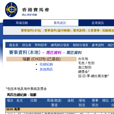
馬場活動
賽馬資訊
足球資訊
賽事資料(本地)
|
賽事資料(越洋轉播)
|
賽馬新聞
|
主要賽事
|
視聽播
報名表
排位表
即時賠率
練馬師分場表
騎師分場表
參考資料
統計
瑞麒 (CH229) (已退役)
出生地
毛色 / 性別
往績紀錄
進口類別
其他馬匹
總獎金*
冠-亞-季-總出賽次數*
*包括本地及海外賽績及獎金
馬匹往績紀錄 - 瑞麒
場次
名次
日期
馬場/跑道/
途程
場地
賽事
檔位
賽道
狀況
班次
08/09
馬季