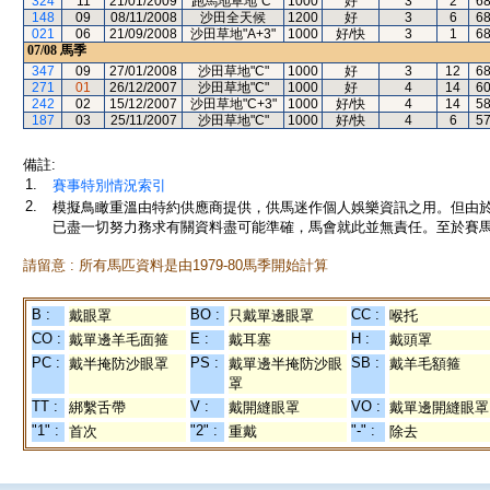
324
11
21/01/2009
跑馬地草地"C"
1000
好
3
2
6
148
09
08/11/2008
沙田全天候
1200
好
3
6
6
021
06
21/09/2008
沙田草地"A+3"
1000
好/快
3
1
6
07/08
馬季
347
09
27/01/2008
沙田草地"C"
1000
好
3
12
6
271
01
26/12/2007
沙田草地"C"
1000
好
4
14
6
242
02
15/12/2007
沙田草地"C+3"
1000
好/快
4
14
5
187
03
25/11/2007
沙田草地"C"
1000
好/快
4
6
5
備註:
1.
賽事特別情況索引
2.
模擬鳥瞰重溫由特約供應商提供，供馬迷作個人娛樂資訊之用。但由
已盡一切努力務求有關資料盡可能準確，馬會就此並無責任。至於賽馬
請留意 : 所有馬匹資料是由1979-80馬季開始計算
B :
BO :
CC :
戴眼罩
只戴單邊眼罩
喉托
CO :
E :
H :
戴單邊羊毛面箍
戴耳塞
戴頭罩
PC :
PS :
SB :
戴半掩防沙眼罩
戴單邊半掩防沙眼
戴羊毛額箍
罩
TT :
V :
VO :
綁繫舌帶
戴開縫眼罩
戴單邊開縫眼罩
"1" :
"2" :
"-" :
首次
重戴
除去