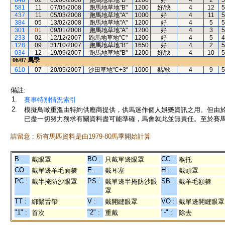
648
02
05/06/2008
跑馬地草地"B"
1200
好
4
2
5
581
11
07/05/2008
跑馬地草地"B"
1200
好/快
4
12
5
437
11
05/03/2008
跑馬地草地"A"
1000
好
4
11
5
384
05
13/02/2008
跑馬地草地"A"
1200
好
4
5
5
301
01
09/01/2008
跑馬地草地"A"
1200
好
4
3
5
233
02
12/12/2007
跑馬地草地"C"
1200
好
4
5
4
128
09
31/10/2007
跑馬地草地"B"
1650
好
4
2
5
034
12
19/09/2007
跑馬地草地"B"
1200
好/快
4
10
5
06/07
馬季
610
07
20/05/2007
沙田草地"C+3"
1000
黏/軟
4
9
5
備註:
1.
賽事特別情況索引
2.
模擬鳥瞰重溫由特約供應商提供，供馬迷作個人娛樂資訊之用。但由
已盡一切努力務求有關資料盡可能準確，馬會就此並無責任。至於賽馬
請留意 : 所有馬匹資料是由1979-80馬季開始計算
B :
BO :
CC :
戴眼罩
只戴單邊眼罩
喉托
CO :
E :
H :
戴單邊羊毛面箍
戴耳塞
戴頭罩
PC :
PS :
SB :
戴半掩防沙眼罩
戴單邊半掩防沙眼
戴羊毛額箍
罩
TT :
V :
VO :
綁繫舌帶
戴開縫眼罩
戴單邊開縫眼罩
"1" :
"2" :
"-" :
首次
重戴
除去