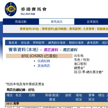
馬場活動
賽馬資訊
足球資訊
賽事資料(本地)
|
賽事資料(越洋轉播)
|
賽馬新聞
|
主要賽事
|
視聽播
報名表
排位表
即時賠率
練馬師分場表
騎師分場表
參考資料
統計
好玩 (CH282) (已退役)
出生地
毛色 / 性別
往績紀錄
進口類別
其他馬匹
總獎金*
冠-亞-季-總出賽次數*
*包括本地及海外賽績及獎金
馬匹往績紀錄 - 好玩
場次
名次
日期
馬場/跑道/
途程
場地
賽事
檔位
賽道
狀況
班次
10/11
馬季