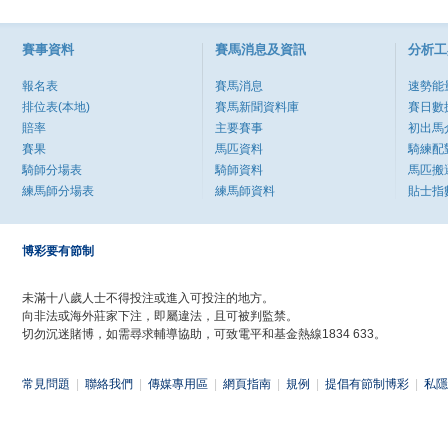
賽事資料
賽馬消息及資訊
分析工
報名表
賽馬消息
速勢能
排位表(本地)
賽馬新聞資料庫
賽日數
賠率
主要賽事
初出馬
賽果
馬匹資料
騎練配
騎師分場表
騎師資料
馬匹搬
練馬師分場表
練馬師資料
貼士指
博彩要有節制
未滿十八歲人士不得投注或進入可投注的地方。
向非法或海外莊家下注，即屬違法，且可被判監禁。
切勿沉迷賭博，如需尋求輔導協助，可致電平和基金熱線1834 633。
常見問題
|
聯絡我們
|
傳媒專用區
|
網頁指南
|
規例
|
提倡有節制博彩
|
私隱