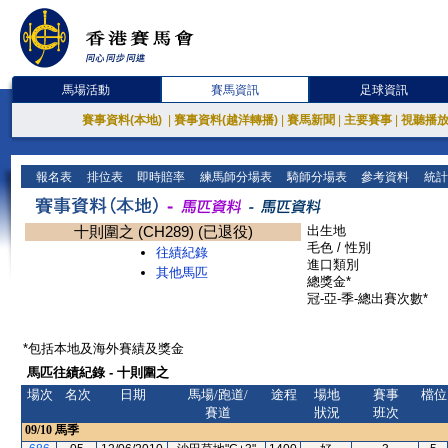
馬場活動
賽馬資訊
足球資訊
賽事資料(本地)
|
賽事資料(越洋轉播)
|
賽馬新聞
|
主要賽事
|
視聽播
報名表
排位表
即時賠率
練馬師分場表
騎師分場表
參考資料
統計
十則圍之 (CH289) (已退役)
出生地
毛色 / 性別
往績紀錄
進口類別
其他馬匹
總獎金*
冠-亞-季-總出賽次數*
*包括本地及海外賽績及獎金
馬匹往績紀錄 - 十則圍之
場次
名次
日期
馬場/跑道/
途程
場地
賽事
檔位
賽道
狀況
班次
09/10
馬季