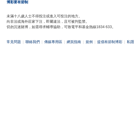
博彩要有節制
未滿十八歲人士不得投注或進入可投注的地方。
向非法或海外莊家下注，即屬違法，且可被判監禁。
切勿沉迷賭博，如需尋求輔導協助，可致電平和基金熱線1834 633。
常見問題
|
聯絡我們
|
傳媒專用區
|
網頁指南
|
規例
|
提倡有節制博彩
|
私隱