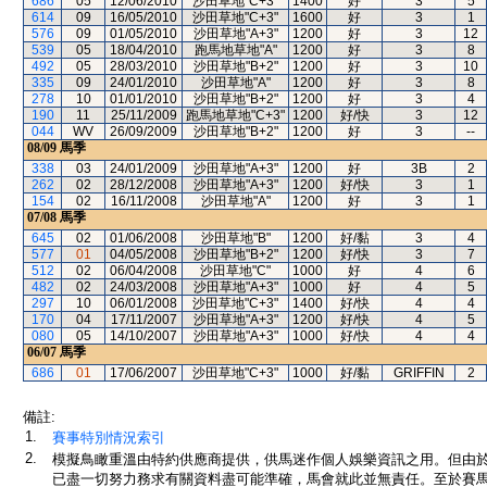
686
05
12/06/2010
沙田草地"C+3"
1400
好
3
5
614
09
16/05/2010
沙田草地"C+3"
1600
好
3
1
576
09
01/05/2010
沙田草地"A+3"
1200
好
3
12
539
05
18/04/2010
跑馬地草地"A"
1200
好
3
8
492
05
28/03/2010
沙田草地"B+2"
1200
好
3
10
335
09
24/01/2010
沙田草地"A"
1200
好
3
8
278
10
01/01/2010
沙田草地"B+2"
1200
好
3
4
190
11
25/11/2009
跑馬地草地"C+3"
1200
好/快
3
12
044
WV
26/09/2009
沙田草地"B+2"
1200
好
3
--
08/09
馬季
338
03
24/01/2009
沙田草地"A+3"
1200
好
3B
2
262
02
28/12/2008
沙田草地"A+3"
1200
好/快
3
1
154
02
16/11/2008
沙田草地"A"
1200
好
3
1
07/08
馬季
645
02
01/06/2008
沙田草地"B"
1200
好/黏
3
4
577
01
04/05/2008
沙田草地"B+2"
1200
好/快
3
7
512
02
06/04/2008
沙田草地"C"
1000
好
4
6
482
02
24/03/2008
沙田草地"A+3"
1000
好
4
5
297
10
06/01/2008
沙田草地"C+3"
1400
好/快
4
4
170
04
17/11/2007
沙田草地"A+3"
1200
好/快
4
5
080
05
14/10/2007
沙田草地"A+3"
1000
好/快
4
4
06/07
馬季
686
01
17/06/2007
沙田草地"C+3"
1000
好/黏
GRIFFIN
2
備註:
1.
賽事特別情況索引
2.
模擬鳥瞰重溫由特約供應商提供，供馬迷作個人娛樂資訊之用。但由
已盡一切努力務求有關資料盡可能準確，馬會就此並無責任。至於賽馬