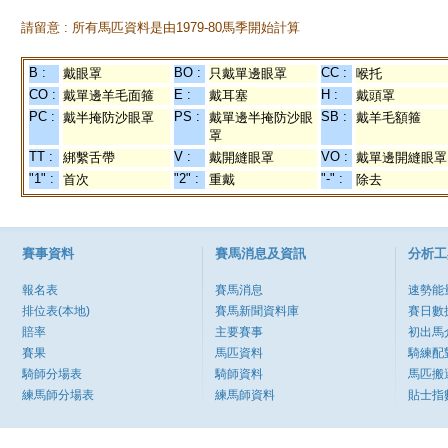
請留意 : 所有馬匹資料是由1979-80馬季開始計算
B :
BO :
CC :
戴眼罩
只戴單邊眼罩
喉托
CO :
E :
H :
戴單邊羊毛面箍
戴耳塞
戴頭罩
PC :
PS :
SB :
戴半掩防沙眼罩
戴單邊半掩防沙眼
戴羊毛額箍
罩
TT :
V :
VO :
綁繫舌帶
戴開縫眼罩
戴單邊開縫眼罩
"1" :
"2" :
"-" :
首次
重戴
除去
賽事資料
賽馬消息及資訊
分析工
報名表
賽馬消息
速勢能
排位表(本地)
賽馬新聞資料庫
賽日數
賠率
主要賽事
初出馬
賽果
馬匹資料
騎練配
騎師分場表
騎師資料
馬匹搬
練馬師分場表
練馬師資料
貼士指