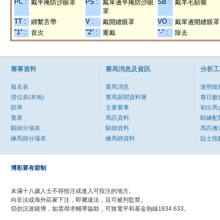
PC :
PS :
SB :
戴半掩防沙眼罩
戴單邊半掩防沙眼
戴羊毛額箍
罩
TT :
V :
VO :
綁繫舌帶
戴開縫眼罩
戴單邊開縫眼罩
"1" :
"2" :
"-" :
首次
重戴
除去
賽事資料
賽馬消息及資訊
分析工
報名表
賽馬消息
速勢能
排位表(本地)
賽馬新聞資料庫
賽日數
賠率
主要賽事
初出馬
賽果
馬匹資料
騎練配
騎師分場表
騎師資料
馬匹搬
練馬師分場表
練馬師資料
貼士指
博彩要有節制
未滿十八歲人士不得投注或進入可投注的地方。
向非法或海外莊家下注，即屬違法，且可被判監禁。
切勿沉迷賭博，如需尋求輔導協助，可致電平和基金熱線1834 633。