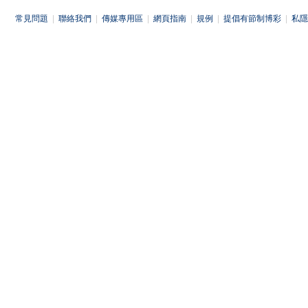
常見問題
|
聯絡我們
|
傳媒專用區
|
網頁指南
|
規例
|
提倡有節制博彩
|
私隱