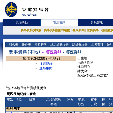
馬場活動
賽馬資訊
足球資訊
賽事資料(本地)
|
賽事資料(越洋轉播)
|
賽馬新聞
|
主要賽事
|
視聽播
報名表
排位表
即時賠率
練馬師分場表
騎師分場表
參考資料
統計
奮進 (CH309) (已退役)
出生地
毛色 / 性別
往績紀錄
進口類別
其他馬匹
總獎金*
冠-亞-季-總出賽次數*
*包括本地及海外賽績及獎金
馬匹往績紀錄 - 奮進
場次
名次
日期
馬場/跑道/
途程
場地
賽事
檔
評
賽道
狀況
班次
位
分
08/09
馬季