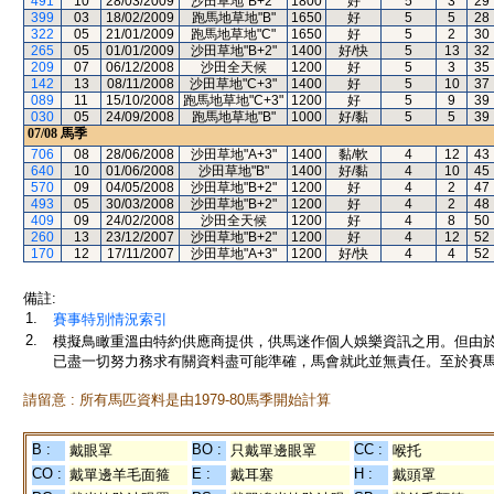
491
10
28/03/2009
沙田草地"B+2"
1800
好
5
3
29
399
03
18/02/2009
跑馬地草地"B"
1650
好
5
5
28
322
05
21/01/2009
跑馬地草地"C"
1650
好
5
2
30
265
05
01/01/2009
沙田草地"B+2"
1400
好/快
5
13
32
209
07
06/12/2008
沙田全天候
1200
好
5
3
35
142
13
08/11/2008
沙田草地"C+3"
1400
好
5
10
37
089
11
15/10/2008
跑馬地草地"C+3"
1200
好
5
9
39
030
05
24/09/2008
跑馬地草地"B"
1000
好/黏
5
5
39
07/08
馬季
706
08
28/06/2008
沙田草地"A+3"
1400
黏/軟
4
12
43
640
10
01/06/2008
沙田草地"B"
1400
好/黏
4
10
45
570
09
04/05/2008
沙田草地"B+2"
1200
好
4
2
47
493
05
30/03/2008
沙田草地"B+2"
1200
好
4
2
48
409
09
24/02/2008
沙田全天候
1200
好
4
8
50
260
13
23/12/2007
沙田草地"B+2"
1200
好
4
12
52
170
12
17/11/2007
沙田草地"A+3"
1200
好/快
4
4
52
備註:
1.
賽事特別情況索引
2.
模擬鳥瞰重溫由特約供應商提供，供馬迷作個人娛樂資訊之用。但由
已盡一切努力務求有關資料盡可能準確，馬會就此並無責任。至於賽馬
請留意 : 所有馬匹資料是由1979-80馬季開始計算
B :
BO :
CC :
戴眼罩
只戴單邊眼罩
喉托
CO :
E :
H :
戴單邊羊毛面箍
戴耳塞
戴頭罩