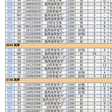
612
06
16/05/2010
沙田全天候
1200
快
3
11
7
539
04
18/04/2010
跑馬地草地"A"
1200
好
3
7
7
483
08
24/03/2010
沙田全天候
1200
好
3
9
7
452
07
14/03/2010
沙田草地"A"
1200
好
3
7
7
413
WV
24/02/2010
跑馬地草地"C"
1200
好
3
--
7
382
04
10/02/2010
跑馬地草地"B"
1200
好
3
7
7
268
01
27/12/2009
沙田全天候
1200
快
3
8
7
216
06
06/12/2009
沙田全天候
1200
快
3
8
7
174
06
18/11/2009
跑馬地草地"C"
1200
好/快
3
5
7
107
06
21/10/2009
跑馬地草地"C"
1200
好/快
3
7
7
062
03
04/10/2009
沙田全天候
1200
好
3
5
7
016
08
16/09/2009
跑馬地草地"A"
1200
好
3
8
7
08/09
馬季
728
06
01/07/2009
沙田草地"B+2"
1200
好/快
3
9
7
458
WV
11/03/2009
跑馬地草地"A"
1200
好
3S
--
7
385
09
11/02/2009
跑馬地草地"C+3"
1200
好
3
11
7
308
03
14/01/2009
跑馬地草地"B"
1200
好
3
4
7
227
08
14/12/2008
沙田草地"A"
1200
好
3
13
7
139
02
04/11/2008
跑馬地草地"C"
1200
好
3
7
7
084
09
12/10/2008
沙田草地"A"
1400
好/快
3
4
7
010
11
15/09/2008
沙田草地"A"
1200
好/快
3
12
7
07/08
馬季
718
11
01/07/2008
沙田草地"B+2"
1400
好/黏
3
12
7
645
01
01/06/2008
沙田草地"B"
1200
好/黏
3
6
6
599
02
14/05/2008
跑馬地草地"C"
1200
好/快
3
5
6
546
04
23/04/2008
跑馬地草地"A"
1000
好
3
3
6
524
03
09/04/2008
跑馬地草地"C+3"
1200
好
3
11
6
416
07
24/02/2008
沙田草地"B+2"
1200
好
3
9
6
381
10
09/02/2008
沙田草地"A"
1400
好
3
8
6
267
03
23/12/2007
沙田草地"B+2"
1200
好
3
7
6