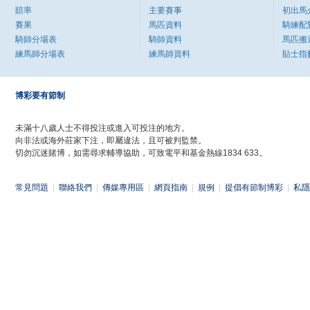
賠率
主要賽事
初出馬
賽果
馬匹資料
騎練配
騎師分場表
騎師資料
馬匹搬
練馬師分場表
練馬師資料
貼士指
博彩要有節制
未滿十八歲人士不得投注或進入可投注的地方。
向非法或海外莊家下注，即屬違法，且可被判監禁。
切勿沉迷賭博，如需尋求輔導協助，可致電平和基金熱線1834 633。
常見問題
|
聯絡我們
|
傳媒專用區
|
網頁指南
|
規例
|
提倡有節制博彩
|
私隱