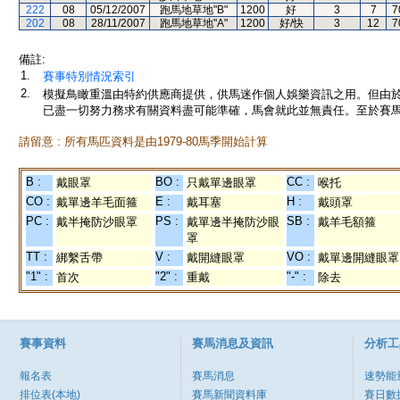
222
08
05/12/2007
跑馬地草地"B"
1200
好
3
7
7
202
08
28/11/2007
跑馬地草地"A"
1200
好/快
3
12
7
備註:
1.
賽事特別情況索引
2.
模擬鳥瞰重溫由特約供應商提供，供馬迷作個人娛樂資訊之用。但由
已盡一切努力務求有關資料盡可能準確，馬會就此並無責任。至於賽馬
請留意 : 所有馬匹資料是由1979-80馬季開始計算
B :
BO :
CC :
戴眼罩
只戴單邊眼罩
喉托
CO :
E :
H :
戴單邊羊毛面箍
戴耳塞
戴頭罩
PC :
PS :
SB :
戴半掩防沙眼罩
戴單邊半掩防沙眼
戴羊毛額箍
罩
TT :
V :
VO :
綁繫舌帶
戴開縫眼罩
戴單邊開縫眼罩
"1" :
"2" :
"-" :
首次
重戴
除去
賽事資料
賽馬消息及資訊
分析工
報名表
賽馬消息
速勢能
排位表(本地)
賽馬新聞資料庫
賽日數