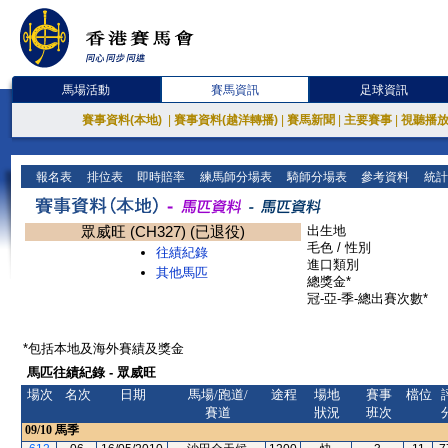
馬場活動
賽馬資訊
足球資訊
賽事資料(本地)
|
賽事資料(越洋轉播)
|
賽馬新聞
|
主要賽事
|
視聽播
報名表
排位表
即時賠率
練馬師分場表
騎師分場表
參考資料
統計
眾威旺 (CH327) (已退役)
出生地
毛色 / 性別
往績紀錄
進口類別
其他馬匹
總獎金*
冠-亞-季-總出賽次數*
*包括本地及海外賽績及獎金
馬匹往績紀錄 - 眾威旺
場次
名次
日期
馬場/跑道/
途程
場地
賽事
檔位
賽道
狀況
班次
09/10
馬季