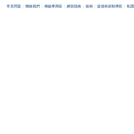
常見問題
|
聯絡我們
|
傳媒專用區
|
網頁指南
|
規例
|
提倡有節制博彩
|
私隱