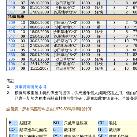
110
07
26/10/2008
沙田草地"B"
1800
好
3
8
6
049
05
01/10/2008
沙田草地"C"
1800
好/快
3
7
6
017
10
17/09/2008
跑馬地草地"A"
1650
好/快
3
2
6
07/08
馬季
709
13
28/06/2008
沙田草地"A+3"
2000
軟
3
2
7
662
13
08/06/2008
沙田草地"C"
1800
黏
3
10
7
615
13
18/05/2008
沙田草地"C+3"
1800
好/快
3
8
7
547
09
23/04/2008
跑馬地草地"A"
1800
好
3
6
7
500
03
30/03/2008
沙田草地"B+2"
2000
好
3
10
7
423
11
27/02/2008
跑馬地草地"C"
1800
好
3
5
7
393
05
17/02/2008
沙田草地"A+3"
2000
好
3
8
8
335
08
20/01/2008
沙田草地"B+2"
1800
好
2
11
8
286
09
01/01/2008
沙田草地"A"
2000
好/快
2
6
8
196
14
25/11/2007
沙田草地"C"
1800
好/快
1
4
8
160
09
11/11/2007
沙田草地"A"
1600
好/快
2
10
8
備註:
1.
賽事特別情況索引
2.
模擬鳥瞰重溫由特約供應商提供，供馬迷作個人娛樂資訊之用。但由
已盡一切努力務求有關資料盡可能準確，馬會就此並無責任。至於賽馬
請留意 : 所有馬匹資料是由1979-80馬季開始計算
B :
BO :
CC :
戴眼罩
只戴單邊眼罩
喉托
CO :
E :
H :
戴單邊羊毛面箍
戴耳塞
戴頭罩
PC :
PS :
SB :
戴半掩防沙眼罩
戴單邊半掩防沙眼
戴羊毛額箍