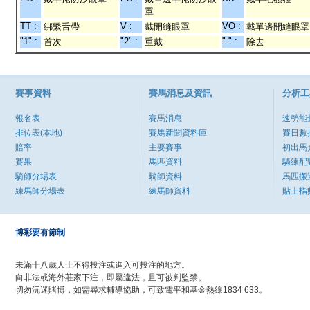
罩
TT :
V :
VO :
綁繫舌帶
戴開縫眼罩
戴單邊開縫眼罩
"1" :
"2" :
"-" :
首次
重戴
除去
賽事資料
賽馬消息及資訊
分析工
報名表
賽馬消息
速勢能
排位表(本地)
賽馬新聞資料庫
賽日數
賠率
主要賽事
初出馬
賽果
馬匹資料
騎練配
騎師分場表
騎師資料
馬匹搬
練馬師分場表
練馬師資料
貼士指
博彩要有節制
未滿十八歲人士不得投注或進入可投注的地方。
向非法或海外莊家下注，即屬違法，且可被判監禁。
切勿沉迷賭博，如需尋求輔導協助，可致電平和基金熱線1834 633。