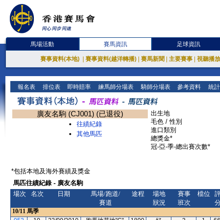
馬場活動
賽馬資訊
足球資訊
賽事資料(本地)
|
賽事資料(越洋轉播)
|
賽馬新聞
|
主要賽事
|
視聽播
報名表
排位表
即時賠率
練馬師分場表
騎師分場表
參考資料
統計
廣友名駒 (CJ001) (已退役)
出生地
毛色 / 性別
往績紀錄
進口類別
其他馬匹
總獎金*
冠-亞-季-總出賽次數*
*包括本地及海外賽績及獎金
馬匹往績紀錄 - 廣友名駒
場次
名次
日期
馬場/跑道/
途程
場地
賽事
檔位
賽道
狀況
班次
10/11
馬季