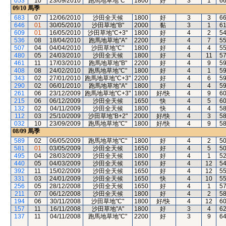
053
10
23/09/2010
跑馬地草地"C"
1800
好
3
1
6
09/10
馬季
683
07
12/06/2010
沙田全天候
1800
好
3
3
6
646
01
30/05/2010
沙田草地"B"
2000
黏
3
1
6
609
01
16/05/2010
沙田草地"C+3"
1800
好
4
2
5
536
08
18/04/2010
跑馬地草地"A"
2200
好
4
7
5
507
04
04/04/2010
沙田草地"C"
1800
好
4
4
5
480
05
24/03/2010
沙田全天候
1800
好
4
11
5
461
11
17/03/2010
跑馬地草地"B"
2200
好
4
9
5
408
08
24/02/2010
跑馬地草地"C"
1800
好
4
1
5
343
02
27/01/2010
跑馬地草地"C+3"
2200
好
4
6
5
290
02
06/01/2010
跑馬地草地"A"
1800
好
4
4
5
261
06
23/12/2009
跑馬地草地"C+3"
1800
好/快
4
9
6
215
06
06/12/2009
沙田全天候
1650
快
4
5
6
132
02
04/11/2009
沙田全天候
1800
快
4
4
5
112
03
25/10/2009
沙田草地"B+2"
2000
好/快
4
3
5
032
10
23/09/2009
跑馬地草地"C"
1800
好/快
4
9
5
08/09
馬季
589
02
06/05/2009
跑馬地草地"C"
1800
好
4
2
5
581
01
03/05/2009
沙田全天候
1650
好
4
5
5
495
04
28/03/2009
沙田全天候
1800
好
4
1
5
440
05
04/03/2009
沙田全天候
1650
好
4
12
5
392
11
15/02/2009
沙田全天候
1650
好
4
12
5
331
03
24/01/2009
沙田全天候
1650
快
4
10
5
256
05
28/12/2008
沙田全天候
1650
好
4
1
5
211
07
06/12/2008
沙田全天候
1800
好
4
2
5
194
06
30/11/2008
沙田草地"C"
1800
好/快
4
12
6
157
11
16/11/2008
沙田草地"A"
1800
好
3
4
6
137
11
04/11/2008
跑馬地草地"C"
2200
好
3
9
6