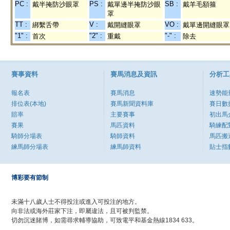
PC :
PS :
SB :
戴半掩防沙眼罩
戴單邊半掩防沙眼
戴羊毛額箍
罩
TT :
V :
VO :
綁繫舌帶
戴開縫眼罩
戴單邊開縫眼罩
"1" :
"2" :
"-" :
首次
重戴
除去
賽事資料
賽馬消息及資訊
分析工
報名表
賽馬消息
速勢能
排位表(本地)
賽馬新聞資料庫
賽日數
賠率
主要賽事
初出馬
賽果
馬匹資料
騎練配
騎師分場表
騎師資料
馬匹搬
練馬師分場表
練馬師資料
貼士指
博彩要有節制
未滿十八歲人士不得投注或進入可投注的地方。
向非法或海外莊家下注，即屬違法，且可被判監禁。
切勿沉迷賭博，如需尋求輔導協助，可致電平和基金熱線1834 633。