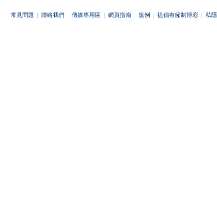
常見問題
|
聯絡我們
|
傳媒專用區
|
網頁指南
|
規例
|
提倡有節制博彩
|
私隱