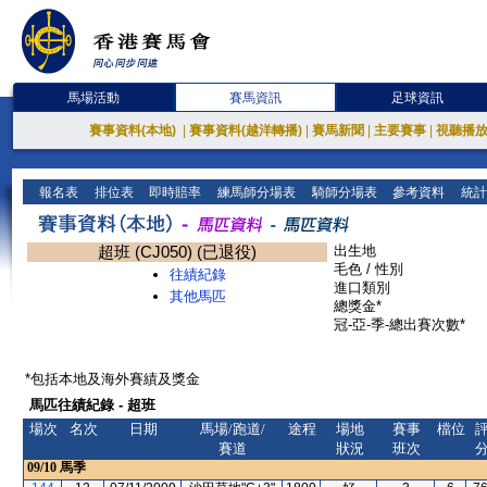
馬場活動
賽馬資訊
足球資訊
賽事資料(本地)
|
賽事資料(越洋轉播)
|
賽馬新聞
|
主要賽事
|
視聽播
報名表
排位表
即時賠率
練馬師分場表
騎師分場表
參考資料
統計
超班 (CJ050) (已退役)
出生地
毛色 / 性別
往績紀錄
進口類別
其他馬匹
總獎金*
冠-亞-季-總出賽次數*
*包括本地及海外賽績及獎金
馬匹往績紀錄 - 超班
場次
名次
日期
馬場/跑道/
途程
場地
賽事
檔位
賽道
狀況
班次
09/10
馬季