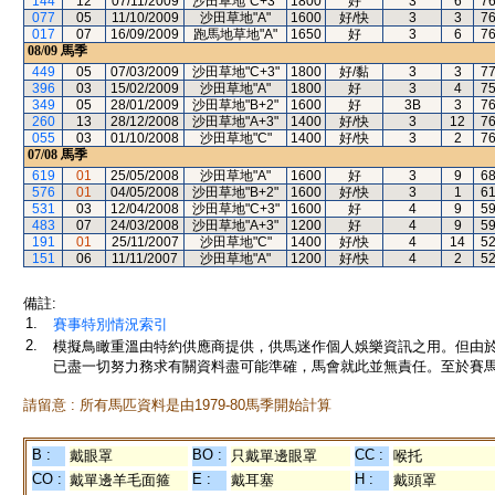
144
12
07/11/2009
沙田草地"C+3"
1800
好
3
6
7
077
05
11/10/2009
沙田草地"A"
1600
好/快
3
3
7
017
07
16/09/2009
跑馬地草地"A"
1650
好
3
6
7
08/09
馬季
449
05
07/03/2009
沙田草地"C+3"
1800
好/黏
3
3
7
396
03
15/02/2009
沙田草地"A"
1800
好
3
4
7
349
05
28/01/2009
沙田草地"B+2"
1600
好
3B
3
7
260
13
28/12/2008
沙田草地"A+3"
1400
好/快
3
12
7
055
03
01/10/2008
沙田草地"C"
1400
好/快
3
2
7
07/08
馬季
619
01
25/05/2008
沙田草地"A"
1600
好
3
9
6
576
01
04/05/2008
沙田草地"B+2"
1600
好/快
3
1
6
531
03
12/04/2008
沙田草地"C+3"
1600
好
4
9
5
483
07
24/03/2008
沙田草地"A+3"
1200
好
4
9
5
191
01
25/11/2007
沙田草地"C"
1400
好/快
4
14
5
151
06
11/11/2007
沙田草地"A"
1200
好/快
4
2
5
備註:
1.
賽事特別情況索引
2.
模擬鳥瞰重溫由特約供應商提供，供馬迷作個人娛樂資訊之用。但由
已盡一切努力務求有關資料盡可能準確，馬會就此並無責任。至於賽馬
請留意 : 所有馬匹資料是由1979-80馬季開始計算
B :
BO :
CC :
戴眼罩
只戴單邊眼罩
喉托
CO :
E :
H :
戴單邊羊毛面箍
戴耳塞
戴頭罩