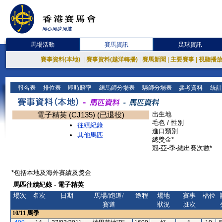
馬場活動
賽馬資訊
足球資訊
賽事資料(本地)
|
賽事資料(越洋轉播)
|
賽馬新聞
|
主要賽事
|
視聽播
報名表
排位表
即時賠率
練馬師分場表
騎師分場表
參考資料
統計
電子精英 (CJ135) (已退役)
出生地
毛色 / 性別
往績紀錄
進口類別
其他馬匹
總獎金*
冠-亞-季-總出賽次數*
*包括本地及海外賽績及獎金
馬匹往績紀錄 - 電子精英
場次
名次
日期
馬場/跑道/
途程
場地
賽事
檔位
賽道
狀況
班次
10/11
馬季