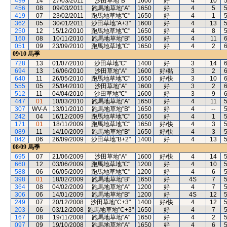
499
14
27/03/2011
沙田草地"B"
1600
好
4
10
456
08
09/03/2011
跑馬地草地"A"
1650
好
4
5
419
07
23/02/2011
跑馬地草地"C"
1650
好
4
1
362
05
30/01/2011
沙田草地"A+3"
1600
好
4
13
250
12
15/12/2010
跑馬地草地"C"
1650
好
4
8
160
08
10/11/2010
跑馬地草地"B"
1650
好
4
11
051
09
23/09/2010
跑馬地草地"C"
1650
好
4
2
09/10
馬季
728
13
01/07/2010
沙田草地"C"
1400
好
3
14
694
13
16/06/2010
沙田草地"A"
1600
好/黏
3
2
640
11
26/05/2010
跑馬地草地"C"
1650
好/快
3
10
555
05
25/04/2010
沙田草地"A"
1600
好
3
2
512
11
04/04/2010
沙田草地"C"
1600
好
3
9
447
01
10/03/2010
跑馬地草地"A"
1650
好
4
11
307
WV-A
13/01/2010
跑馬地草地"B"
1650
好
4
--
242
04
16/12/2009
跑馬地草地"C"
1650
好
4
1
171
01
18/11/2009
跑馬地草地"C"
1650
好/快
4
3
089
11
14/10/2009
跑馬地草地"B"
1650
好/快
4
3
042
06
26/09/2009
沙田草地"B+2"
1400
好
4
13
08/09
馬季
695
07
21/06/2009
沙田草地"A"
1600
好/快
4
14
660
12
03/06/2009
跑馬地草地"C"
1200
好
4
10
588
06
06/05/2009
跑馬地草地"C"
1200
好
4
6
398
01
18/02/2009
跑馬地草地"B"
1650
好
4S
7
364
08
04/02/2009
跑馬地草地"A"
1200
好
4
7
306
06
14/01/2009
跑馬地草地"B"
1200
好
4S
12
249
07
20/12/2008
沙田草地"C+3"
1400
好/快
4
12
203
06
03/12/2008
跑馬地草地"C+3"
1650
好
4
7
167
08
19/11/2008
跑馬地草地"A"
1650
好
4
2
097
09
19/10/2008
跑馬地草地"A"
1650
好
4
6