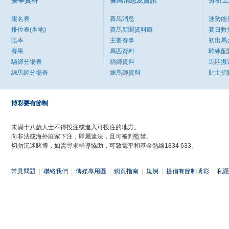
賽事資料
賽馬消息及資訊
分析工
報名表
賽馬消息
速勢能
排位表(本地)
賽馬新聞資料庫
賽日數
賠率
主要賽事
初出馬
賽果
馬匹資料
騎練配
騎師分場表
騎師資料
馬匹搬
練馬師分場表
練馬師資料
貼士指
博彩要有節制
未滿十八歲人士不得投注或進入可投注的地方。
向非法或海外莊家下注，即屬違法，且可被判監禁。
切勿沉迷賭博，如需尋求輔導協助，可致電平和基金熱線1834 633。
常見問題
|
聯絡我們
|
傳媒專用區
|
網頁指南
|
規例
|
提倡有節制博彩
|
私隱