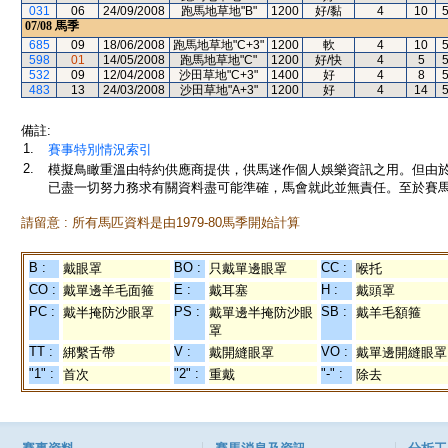
031
06
24/09/2008
跑馬地草地"B"
1200
好/黏
4
10
07/08
馬季
685
09
18/06/2008
跑馬地草地"C+3"
1200
軟
4
10
598
01
14/05/2008
跑馬地草地"C"
1200
好/快
4
5
532
09
12/04/2008
沙田草地"C+3"
1400
好
4
8
483
13
24/03/2008
沙田草地"A+3"
1200
好
4
14
備註:
1.
賽事特別情況索引
2.
模擬鳥瞰重溫由特約供應商提供，供馬迷作個人娛樂資訊之用。但由
已盡一切努力務求有關資料盡可能準確，馬會就此並無責任。至於賽馬
請留意 : 所有馬匹資料是由1979-80馬季開始計算
B :
BO :
CC :
戴眼罩
只戴單邊眼罩
喉托
CO :
E :
H :
戴單邊羊毛面箍
戴耳塞
戴頭罩
PC :
PS :
SB :
戴半掩防沙眼罩
戴單邊半掩防沙眼
戴羊毛額箍
罩
TT :
V :
VO :
綁繫舌帶
戴開縫眼罩
戴單邊開縫眼罩
"1" :
"2" :
"-" :
首次
重戴
除去