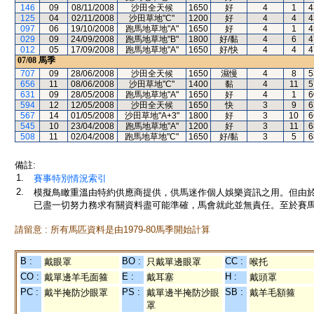
146
09
08/11/2008
沙田全天候
1650
好
4
1
4
125
04
02/11/2008
沙田草地"C"
1200
好
4
4
4
097
06
19/10/2008
跑馬地草地"A"
1650
好
4
1
4
029
09
24/09/2008
跑馬地草地"B"
1800
好/黏
4
6
4
012
05
17/09/2008
跑馬地草地"A"
1650
好/快
4
4
4
07/08
馬季
707
09
28/06/2008
沙田全天候
1650
濕慢
4
8
5
656
11
08/06/2008
沙田草地"C"
1400
黏
4
11
5
631
09
28/05/2008
跑馬地草地"A"
1650
好
4
1
6
594
12
12/05/2008
沙田全天候
1650
快
3
9
6
567
14
01/05/2008
沙田草地"A+3"
1800
好
3
10
6
545
10
23/04/2008
跑馬地草地"A"
1200
好
3
11
6
508
11
02/04/2008
跑馬地草地"C"
1650
好/黏
3
5
6
備註:
1.
賽事特別情況索引
2.
模擬鳥瞰重溫由特約供應商提供，供馬迷作個人娛樂資訊之用。但由
已盡一切努力務求有關資料盡可能準確，馬會就此並無責任。至於賽馬
請留意 : 所有馬匹資料是由1979-80馬季開始計算
B :
BO :
CC :
戴眼罩
只戴單邊眼罩
喉托
CO :
E :
H :
戴單邊羊毛面箍
戴耳塞
戴頭罩
PC :
PS :
SB :
戴半掩防沙眼罩
戴單邊半掩防沙眼
戴羊毛額箍
罩