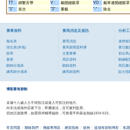
TT :
V :
VO :
綁繫舌帶
戴開縫眼罩
戴單邊開縫眼罩
"1" :
"2" :
"-" :
首次
重戴
除去
賽事資料
賽馬消息及資訊
分析工
報名表
賽馬消息
速勢能
排位表(本地)
賽馬新聞資料庫
賽日數
賠率
主要賽事
初出馬
賽果
馬匹資料
騎練配
騎師分場表
騎師資料
馬匹搬
練馬師分場表
練馬師資料
貼士指
博彩要有節制
未滿十八歲人士不得投注或進入可投注的地方。
向非法或海外莊家下注，即屬違法，且可被判監禁。
切勿沉迷賭博，如需尋求輔導協助，可致電平和基金熱線1834 633。
常見問題
|
聯絡我們
|
傳媒專用區
|
網頁指南
|
規例
|
提倡有節制博彩
|
私隱