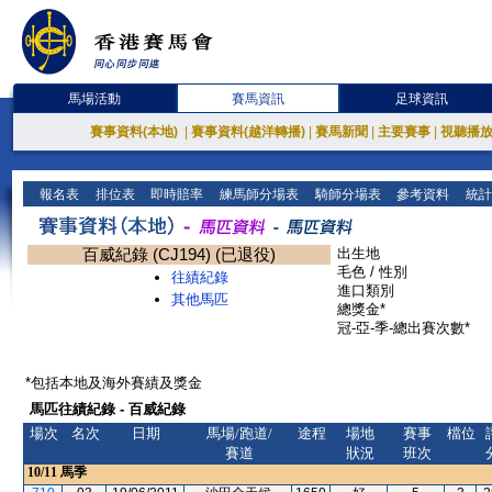
馬場活動
賽馬資訊
足球資訊
賽事資料(本地)
|
賽事資料(越洋轉播)
|
賽馬新聞
|
主要賽事
|
視聽播
報名表
排位表
即時賠率
練馬師分場表
騎師分場表
參考資料
統計
百威紀錄 (CJ194) (已退役)
出生地
毛色 / 性別
往績紀錄
進口類別
其他馬匹
總獎金*
冠-亞-季-總出賽次數*
*包括本地及海外賽績及獎金
馬匹往績紀錄 - 百威紀錄
場次
名次
日期
馬場/跑道/
途程
場地
賽事
檔位
賽道
狀況
班次
10/11
馬季