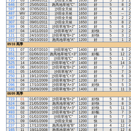
710
03
19/06/2011
沙田全天候
1650
好
5
3
2
646
07
25/05/2011
跑馬地草地"C"
1650
好
5
8
2
597
09
07/05/2011
沙田全天候
1650
好
5
4
2
487
WV
23/03/2011
沙田全天候
1650
好
5
--
2
387
02
12/02/2011
沙田全天候
1650
好
5
2
2
307
02
09/01/2011
沙田全天候
1650
好
5
8
2
289
06
01/01/2011
沙田草地"B+2"
1400
好
5
6
2
167
04
14/11/2010
沙田草地"A"
1200
好/快
5
2
2
121
02
24/10/2010
沙田草地"B+2"
1400
好/快
5
3
2
077
02
06/10/2010
跑馬地草地"A"
1200
好
5
1
2
09/10
馬季
721
07
01/07/2010
沙田草地"C"
1400
好
5
8
2
651
07
02/06/2010
跑馬地草地"C+3"
1000
好/黏
5
12
2
590
07
08/05/2010
沙田草地"C"
1400
好
5
1
2
525
14
10/04/2010
沙田草地"C+3"
1400
好
5
14
3
489
06
28/03/2010
沙田草地"B+2"
1400
好
5
7
3
451
05
14/03/2010
沙田草地"A"
1200
好
5
7
3
250
13
19/12/2009
沙田草地"C+3"
1400
好
5
6
3
178
04
22/11/2009
沙田草地"B+2"
1200
好
5
7
3
096
09
17/10/2009
沙田草地"A+3"
1400
好/快
5
5
3
040
07
26/09/2009
沙田草地"B+2"
1400
好
5
11
3
08/09
馬季
723
01
01/07/2009
沙田草地"B+2"
1400
好/快
5
8
3
624
08
21/05/2009
跑馬地草地"A"
1200
好/快
5
8
3
569
08
01/05/2009
沙田草地"A+3"
1200
好/快
5
11
3
493
02
28/03/2009
沙田草地"B+2"
1200
好/黏
5
7
3
353
10
01/02/2009
沙田草地"C"
1400
好
5
7
3
275
09
04/01/2009
沙田全天候
1200
快
5
11
3
237
10
17/12/2008
跑馬地草地"B"
1650
好
4
12
4
165
11
19/11/2008
跑馬地草地"A"
1200
好
4
12
4