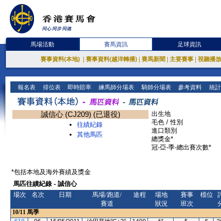
馬場活動
賽馬資訊
足球資訊
賽事資料(本地)
|
賽事資料(越洋轉播)
|
賽馬新聞
|
主要賽事
|
視聽播
報名表
排位表
即時賠率
練馬師分場表
騎師分場表
參考資料
統計
誠信心 (CJ209) (已退役)
出生地
毛色 / 性別
往績紀錄
進口類別
其他馬匹
總獎金*
冠-亞-季-總出賽次數*
*包括本地及海外賽績及獎金
馬匹往績紀錄 - 誠信心
場次
名次
日期
馬場/跑道/
途程
場地
賽事
檔位
賽道
狀況
班次
10/11
馬季