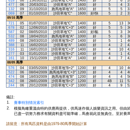
618
06
15/05/2011
沙田草地"C+3"
1400
好
5
6
2
477
06
20/03/2011
沙田草地"A"
1600
好
5
4
3
132
09
31/10/2010
跑馬地草地"A"
1650
好
5
5
3
069
07
01/10/2010
沙田草地"C"
1600
好/快
5
2
3
09/10
馬季
721
05
01/07/2010
沙田草地"C"
1400
好
5
13
3
678
02
12/06/2010
沙田草地"C+3"
1400
好
5
5
3
587
02
08/05/2010
沙田草地"C"
1400
好/黏
5
3
3
532
08
18/04/2010
跑馬地草地"A"
1000
好
5
6
3
489
08
28/03/2010
沙田草地"B+2"
1400
好
5
1
4
388
11
16/02/2010
沙田草地"A"
1400
好
4
2
4
316
11
16/01/2010
沙田草地"C+3"
1400
好
4
10
4
277
03
01/01/2010
沙田草地"B+2"
1400
好
4
1
4
161
10
15/11/2009
沙田草地"A"
1400
好
4
7
4
08/09
馬季
576
04
03/05/2009
沙田草地"B+2"
1200
好
4
10
4
522
06
08/04/2009
跑馬地草地"C+3"
1200
好
4
4
4
474
08
18/03/2009
跑馬地草地"B"
1200
好
4
4
5
342
08
28/01/2009
沙田草地"B+2"
1200
好
4B
11
5
244
06
20/12/2008
沙田草地"C+3"
1000
好
4
9
5
備註:
1.
賽事特別情況索引
2.
模擬鳥瞰重溫由特約供應商提供，供馬迷作個人娛樂資訊之用。但由
已盡一切努力務求有關資料盡可能準確，馬會就此並無責任。至於賽馬
請留意 : 所有馬匹資料是由1979-80馬季開始計算