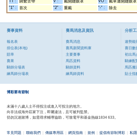
TT :
V :
VO :
綁繫舌帶
戴開縫眼罩
戴單邊開縫眼罩
"1" :
"2" :
"-" :
首次
重戴
除去
賽事資料
賽馬消息及資訊
分析工
報名表
賽馬消息
速勢能
排位表(本地)
賽馬新聞資料庫
賽日數
賠率
主要賽事
初出馬
賽果
馬匹資料
騎練配
騎師分場表
騎師資料
馬匹搬
練馬師分場表
練馬師資料
貼士指
博彩要有節制
未滿十八歲人士不得投注或進入可投注的地方。
向非法或海外莊家下注，即屬違法，且可被判監禁。
切勿沉迷賭博，如需尋求輔導協助，可致電平和基金熱線1834 633。
常見問題
|
聯絡我們
|
傳媒專用區
|
網頁指南
|
規例
|
提倡有節制博彩
|
私隱