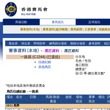
馬場活動
賽馬資訊
足球資訊
賽事資料(本地)
|
賽事資料(越洋轉播)
|
賽馬新聞
|
主要賽事
|
視聽播
報名表
排位表
即時賠率
練馬師分場表
騎師分場表
參考資料
統計
一路易 (CJ244) (已退役)
出生地
毛色 / 性別
往績紀錄
進口類別
其他馬匹
總獎金*
冠-亞-季-總出賽次數*
*包括本地及海外賽績及獎金
馬匹往績紀錄 - 一路易
場次
名次
日期
馬場/跑道/
途程
場地
賽事
檔位
賽道
狀況
班次
10/11
馬季