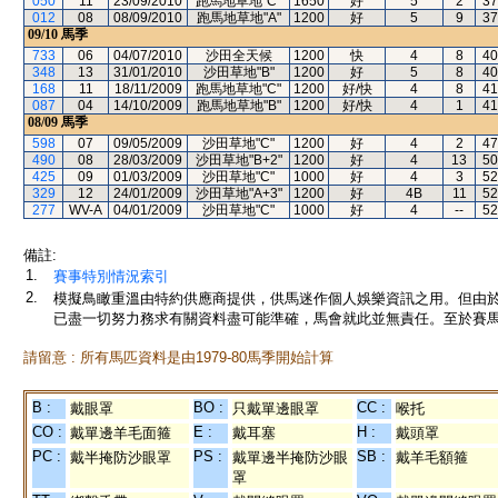
050
11
23/09/2010
跑馬地草地"C"
1650
好
5
2
37
012
08
08/09/2010
跑馬地草地"A"
1200
好
5
9
37
09/10
馬季
733
06
04/07/2010
沙田全天候
1200
快
4
8
40
348
13
31/01/2010
沙田草地"B"
1200
好
5
8
40
168
11
18/11/2009
跑馬地草地"C"
1200
好/快
4
8
41
087
04
14/10/2009
跑馬地草地"B"
1200
好/快
4
1
41
08/09
馬季
598
07
09/05/2009
沙田草地"C"
1200
好
4
2
47
490
08
28/03/2009
沙田草地"B+2"
1200
好
4
13
50
425
09
01/03/2009
沙田草地"C"
1000
好
4
3
52
329
12
24/01/2009
沙田草地"A+3"
1200
好
4B
11
52
277
WV-A
04/01/2009
沙田草地"C"
1000
好
4
--
52
備註:
1.
賽事特別情況索引
2.
模擬鳥瞰重溫由特約供應商提供，供馬迷作個人娛樂資訊之用。但由
已盡一切努力務求有關資料盡可能準確，馬會就此並無責任。至於賽馬
請留意 : 所有馬匹資料是由1979-80馬季開始計算
B :
BO :
CC :
戴眼罩
只戴單邊眼罩
喉托
CO :
E :
H :
戴單邊羊毛面箍
戴耳塞
戴頭罩
PC :
PS :
SB :
戴半掩防沙眼罩
戴單邊半掩防沙眼
戴羊毛額箍
罩