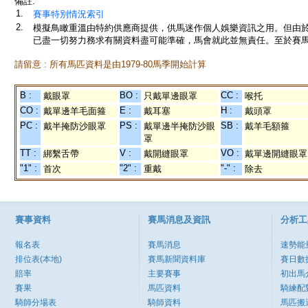
備註:
1.
賽事特別情況索引
2.
模擬鳥瞰重溫由特約供應商提供，供馬迷作個人娛樂資訊之用。但由
已盡一切努力務求有關資料盡可能準確，馬會就此並無責任。至於賽馬
請留意 : 所有馬匹資料是由1979-80馬季開始計算
B :
BO :
CC :
戴眼罩
只戴單邊眼罩
喉托
CO :
E :
H :
戴單邊羊毛面箍
戴耳塞
戴頭罩
PC :
PS :
SB :
戴半掩防沙眼罩
戴單邊半掩防沙眼
戴羊毛額箍
罩
TT :
V :
VO :
綁繫舌帶
戴開縫眼罩
戴單邊開縫眼罩
"1" :
"2" :
"-" :
首次
重戴
除去
賽事資料
賽馬消息及資訊
分析工
報名表
賽馬消息
速勢能
排位表(本地)
賽馬新聞資料庫
賽日數
賠率
主要賽事
初出馬
賽果
馬匹資料
騎練配
騎師分場表
騎師資料
馬匹搬