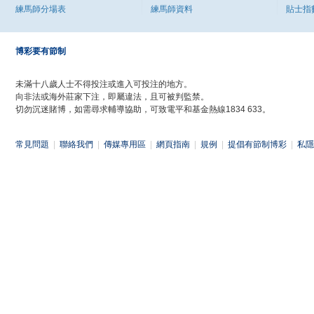
練馬師分場表
練馬師資料
貼士指
博彩要有節制
未滿十八歲人士不得投注或進入可投注的地方。
向非法或海外莊家下注，即屬違法，且可被判監禁。
切勿沉迷賭博，如需尋求輔導協助，可致電平和基金熱線1834 633。
常見問題
|
聯絡我們
|
傳媒專用區
|
網頁指南
|
規例
|
提倡有節制博彩
|
私隱