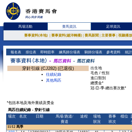
馬場活動
賽馬資訊
足球資訊
賽事資料(本地)
|
賽事資料(越洋轉播)
|
賽馬新聞
|
主要賽事
|
視聽播
報名表
排位表
即時賠率
練馬師分場表
騎師分場表
參考資料
統計
穿針引線 (CJ282) (已退役)
出生地
毛色 / 性別
往績紀錄
進口類別
其他馬匹
總獎金*
冠-亞-季-總出賽次數*
*包括本地及海外賽績及獎金
馬匹往績紀錄 - 穿針引線
場次
名次
日期
馬場/跑道/
途程
場地
賽事
檔位
賽道
狀況
班次
11/12
馬季