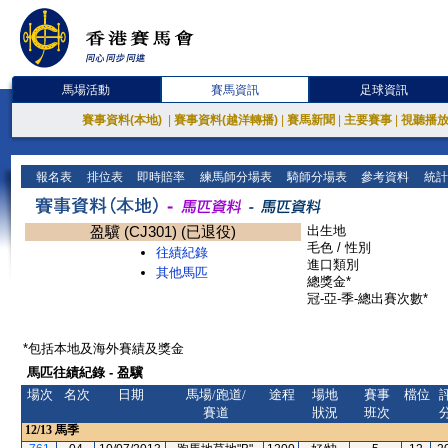
馬場活動
賽馬資訊
足球資訊
賽事資料(本地)
|
賽事資料(越洋轉播)
|
賽馬新聞
|
主要賽事
|
視聽播
報名表
排位表
即時賠率
練馬師分場表
騎師分場表
參考資料
統計
盈驥 (CJ301) (已退役)
出生地
毛色 / 性別
往績紀錄
進口類別
其他馬匹
總獎金*
冠-亞-季-總出賽次數*
*包括本地及海外賽績及獎金
馬匹往績紀錄 - 盈驥
場次
名次
日期
馬場/跑道/
途程
場地
賽事
檔位
賽道
狀況
班次
12/13
馬季