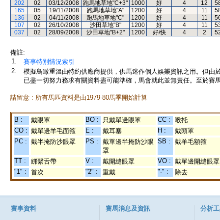
202
02
03/12/2008
跑馬地草地"C+3"
1000
好
4
12
5
165
05
19/11/2008
跑馬地草地"A"
1200
好
4
11
5
136
02
04/11/2008
跑馬地草地"C"
1200
好
4
11
5
107
02
26/10/2008
沙田草地"B"
1200
好
4
11
5
037
02
28/09/2008
沙田草地"B+2"
1200
好/快
4
2
5
備註:
1.
賽事特別情況索引
2.
模擬鳥瞰重溫由特約供應商提供，供馬迷作個人娛樂資訊之用。但由
已盡一切努力務求有關資料盡可能準確，馬會就此並無責任。至於賽馬
請留意 : 所有馬匹資料是由1979-80馬季開始計算
B :
BO :
CC :
戴眼罩
只戴單邊眼罩
喉托
CO :
E :
H :
戴單邊羊毛面箍
戴耳塞
戴頭罩
PC :
PS :
SB :
戴半掩防沙眼罩
戴單邊半掩防沙眼
戴羊毛額箍
罩
TT :
V :
VO :
綁繫舌帶
戴開縫眼罩
戴單邊開縫眼罩
"1" :
"2" :
"-" :
首次
重戴
除去
賽事資料
賽馬消息及資訊
分析工