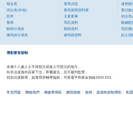
報名表
賽馬消息
速勢能
排位表(本地)
賽馬新聞資料庫
賽日數
賠率
主要賽事
初出馬
賽果
馬匹資料
騎練配
騎師分場表
騎師資料
馬匹搬
練馬師分場表
練馬師資料
貼士指
博彩要有節制
未滿十八歲人士不得投注或進入可投注的地方。
向非法或海外莊家下注，即屬違法，且可被判監禁。
切勿沉迷賭博，如需尋求輔導協助，可致電平和基金熱線1834 633。
常見問題
|
聯絡我們
|
傳媒專用區
|
網頁指南
|
規例
|
提倡有節制博彩
|
私隱