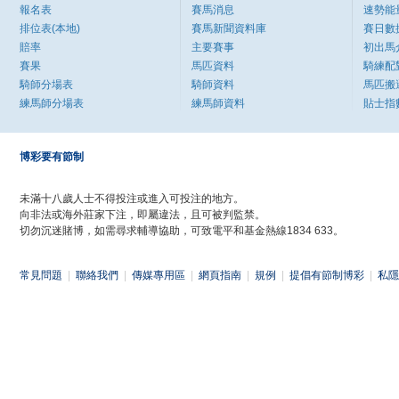
報名表
賽馬消息
速勢能
排位表(本地)
賽馬新聞資料庫
賽日數
賠率
主要賽事
初出馬
賽果
馬匹資料
騎練配
騎師分場表
騎師資料
馬匹搬
練馬師分場表
練馬師資料
貼士指
博彩要有節制
未滿十八歲人士不得投注或進入可投注的地方。
向非法或海外莊家下注，即屬違法，且可被判監禁。
切勿沉迷賭博，如需尋求輔導協助，可致電平和基金熱線1834 633。
常見問題
|
聯絡我們
|
傳媒專用區
|
網頁指南
|
規例
|
提倡有節制博彩
|
私隱