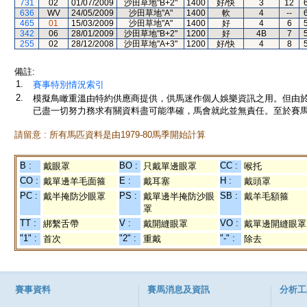
731
02
01/07/2009
沙田草地"B+2"
1400
好/快
3
12
636
WV
24/05/2009
沙田草地"A"
1400
軟
4
--
465
01
15/03/2009
沙田草地"A"
1400
好
4
6
342
06
28/01/2009
沙田草地"B+2"
1200
好
4B
7
255
02
28/12/2008
沙田草地"A+3"
1200
好/快
4
8
備註:
1.
賽事特別情況索引
2.
模擬鳥瞰重溫由特約供應商提供，供馬迷作個人娛樂資訊之用。但由
已盡一切努力務求有關資料盡可能準確，馬會就此並無責任。至於賽馬
請留意 : 所有馬匹資料是由1979-80馬季開始計算
B :
BO :
CC :
戴眼罩
只戴單邊眼罩
喉托
CO :
E :
H :
戴單邊羊毛面箍
戴耳塞
戴頭罩
PC :
PS :
SB :
戴半掩防沙眼罩
戴單邊半掩防沙眼
戴羊毛額箍
罩
TT :
V :
VO :
綁繫舌帶
戴開縫眼罩
戴單邊開縫眼罩
"1" :
"2" :
"-" :
首次
重戴
除去
賽事資料
賽馬消息及資訊
分析工