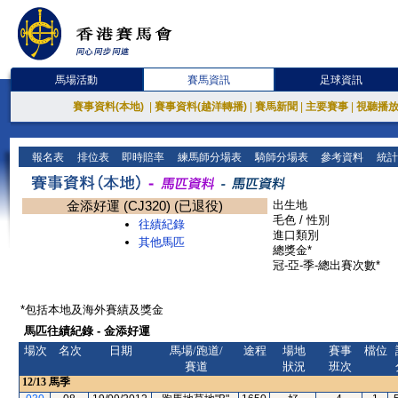
馬場活動
賽馬資訊
足球資訊
賽事資料(本地)
|
賽事資料(越洋轉播)
|
賽馬新聞
|
主要賽事
|
視聽播
報名表
排位表
即時賠率
練馬師分場表
騎師分場表
參考資料
統計
金添好運 (CJ320) (已退役)
出生地
毛色 / 性別
往績紀錄
進口類別
其他馬匹
總獎金*
冠-亞-季-總出賽次數*
*包括本地及海外賽績及獎金
馬匹往績紀錄 - 金添好運
場次
名次
日期
馬場/跑道/
途程
場地
賽事
檔位
賽道
狀況
班次
12/13
馬季