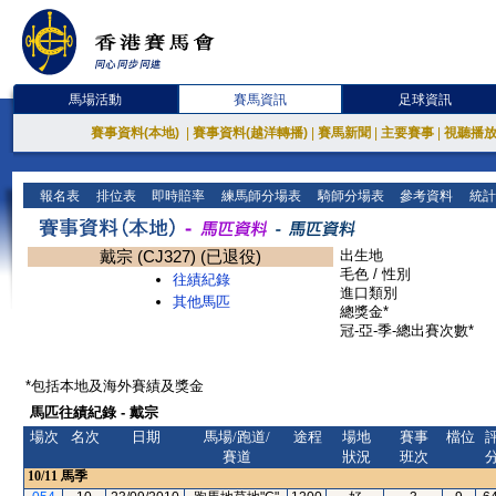
馬場活動
賽馬資訊
足球資訊
賽事資料(本地)
|
賽事資料(越洋轉播)
|
賽馬新聞
|
主要賽事
|
視聽播
報名表
排位表
即時賠率
練馬師分場表
騎師分場表
參考資料
統計
戴宗 (CJ327) (已退役)
出生地
毛色 / 性別
往績紀錄
進口類別
其他馬匹
總獎金*
冠-亞-季-總出賽次數*
*包括本地及海外賽績及獎金
馬匹往績紀錄 - 戴宗
場次
名次
日期
馬場/跑道/
途程
場地
賽事
檔位
賽道
狀況
班次
10/11
馬季