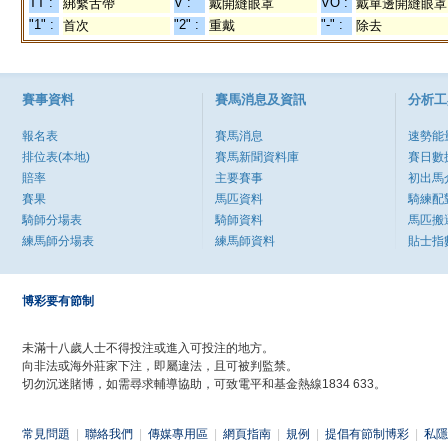
TT :
V :
VO :
綁繫舌帶
戴開縫眼罩
戴單邊開縫眼罩
"1" :
"2" :
"-" :
首次
重戴
除去
賽事資料
賽馬消息及資訊
分析工
報名表
賽馬消息
速勢能
排位表(本地)
賽馬新聞資料庫
賽日數
賠率
主要賽事
初出馬
賽果
馬匹資料
騎練配
騎師分場表
騎師資料
馬匹搬
練馬師分場表
練馬師資料
貼士指
博彩要有節制
未滿十八歲人士不得投注或進入可投注的地方。
向非法或海外莊家下注，即屬違法，且可被判監禁。
切勿沉迷賭博，如需尋求輔導協助，可致電平和基金熱線1834 633。
常見問題
|
聯絡我們
|
傳媒專用區
|
網頁指南
|
規例
|
提倡有節制博彩
|
私隱