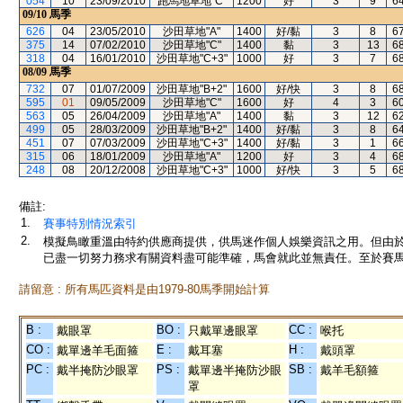
054
10
23/09/2010
跑馬地草地"C"
1200
好
3
9
6
09/10
馬季
626
04
23/05/2010
沙田草地"A"
1400
好/黏
3
8
6
375
14
07/02/2010
沙田草地"C"
1400
黏
3
13
6
318
04
16/01/2010
沙田草地"C+3"
1000
好
3
7
6
08/09
馬季
732
07
01/07/2009
沙田草地"B+2"
1600
好/快
3
8
6
595
01
09/05/2009
沙田草地"C"
1600
好
4
3
6
563
05
26/04/2009
沙田草地"A"
1400
黏
3
12
6
499
05
28/03/2009
沙田草地"B+2"
1400
好/黏
3
8
6
451
07
07/03/2009
沙田草地"C+3"
1400
好/黏
3
1
6
315
06
18/01/2009
沙田草地"A"
1200
好
3
4
6
248
08
20/12/2008
沙田草地"C+3"
1000
好/快
3
5
6
備註:
1.
賽事特別情況索引
2.
模擬鳥瞰重溫由特約供應商提供，供馬迷作個人娛樂資訊之用。但由
已盡一切努力務求有關資料盡可能準確，馬會就此並無責任。至於賽馬
請留意 : 所有馬匹資料是由1979-80馬季開始計算
B :
BO :
CC :
戴眼罩
只戴單邊眼罩
喉托
CO :
E :
H :
戴單邊羊毛面箍
戴耳塞
戴頭罩
PC :
PS :
SB :
戴半掩防沙眼罩
戴單邊半掩防沙眼
戴羊毛額箍
罩