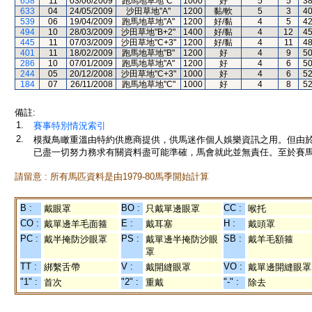
658
11
03/06/2009
跑馬地草地"C"
1000
好
5
5
3
633
04
24/05/2009
沙田草地"A"
1200
黏/軟
5
3
4
539
06
19/04/2009
跑馬地草地"A"
1200
好/黏
4
5
4
494
10
28/03/2009
沙田草地"B+2"
1400
好/黏
4
12
4
445
11
07/03/2009
沙田草地"C+3"
1200
好/黏
4
11
4
401
11
18/02/2009
跑馬地草地"B"
1200
好
4
9
5
286
10
07/01/2009
跑馬地草地"A"
1200
好
4
6
5
244
05
20/12/2008
沙田草地"C+3"
1000
好
4
6
5
184
07
26/11/2008
跑馬地草地"C"
1000
好
4
8
5
備註:
1.
賽事特別情況索引
2.
模擬鳥瞰重溫由特約供應商提供，供馬迷作個人娛樂資訊之用。但由
已盡一切努力務求有關資料盡可能準確，馬會就此並無責任。至於賽馬
請留意 : 所有馬匹資料是由1979-80馬季開始計算
B :
BO :
CC :
戴眼罩
只戴單邊眼罩
喉托
CO :
E :
H :
戴單邊羊毛面箍
戴耳塞
戴頭罩
PC :
PS :
SB :
戴半掩防沙眼罩
戴單邊半掩防沙眼
戴羊毛額箍
罩
TT :
V :
VO :
綁繫舌帶
戴開縫眼罩
戴單邊開縫眼罩
"1" :
"2" :
"-" :
首次
重戴
除去