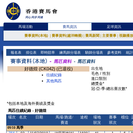
馬場活動
賽馬資訊
足球資訊
賽事資料(本地)
|
賽事資料(越洋轉播)
|
賽馬新聞
|
主要賽事
|
視聽播
報名表
排位表
即時賠率
練馬師分場表
騎師分場表
參考資料
統計
好德煌 (CK042) (已退役)
出生地
毛色 / 性別
往績紀錄
進口類別
其他馬匹
總獎金*
冠-亞-季-總出賽次數*
*包括本地及海外賽績及獎金
馬匹往績紀錄 - 好德煌
場次
名次
日期
馬場/跑道/
途程
場地
賽事
檔位
賽道
狀況
班次
09/10
馬季