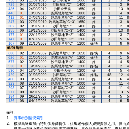
756
03
11/07/2010
沙田草地"A"
1600
好
1
5
9
729
04
01/07/2010
沙田草地"C"
1400
好
1
3
9
485
04
24/03/2010
沙田全天候
1650
好
1
13
9
446
01
10/03/2010
跑馬地草地"A"
1800
好
1
4
9
412
01
24/02/2010
跑馬地草地"C"
1650
好
3
11
8
347
03
27/01/2010
跑馬地草地"C+3"
1650
好
2
3
8
302
02
10/01/2010
沙田草地"C"
1400
好
2
2
8
255
06
19/12/2009
沙田草地"C+3"
1400
好
2
13
8
177
01
22/11/2009
沙田草地"B+2"
1400
好
3
3
7
147
01
07/11/2009
沙田草地"C+3"
1200
好
3
5
6
107
09
21/10/2009
跑馬地草地"C"
1200
好/快
3
8
6
08/09
馬季
680
02
10/06/2009
跑馬地草地"C+3"
1650
好/快
4
9
6
626
01
21/05/2009
跑馬地草地"A"
1200
好/快
4
1
5
577
02
03/05/2009
沙田草地"B+2"
1400
好
4
4
5
538
01
19/04/2009
跑馬地草地"A"
1200
好/黏
4
2
4
530
04
13/04/2009
沙田全天候
1200
好
4
5
4
429
07
01/03/2009
沙田草地"C"
1400
好/黏
4S
12
4
400
03
18/02/2009
跑馬地草地"B"
1000
好
4
6
4
323
08
21/01/2009
跑馬地草地"C"
1000
好
4
11
4
293
07
10/01/2009
沙田草地"C+3"
1000
好
4
11
4
277
09
04/01/2009
沙田草地"C"
1000
好
4
13
5
184
09
26/11/2008
跑馬地草地"C"
1000
好
4
5
5
136
08
04/11/2008
跑馬地草地"C"
1200
好
4
9
5
備註:
1.
賽事特別情況索引
2.
模擬鳥瞰重溫由特約供應商提供，供馬迷作個人娛樂資訊之用。但由
已盡一切努力務求有關資料盡可能準確，馬會就此並無責任。至於賽馬