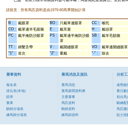
請留意 : 所有馬匹資料是由1979-80馬季開始計算
B :
BO :
CC :
戴眼罩
只戴單邊眼罩
喉托
CO :
E :
H :
戴單邊羊毛面箍
戴耳塞
戴頭罩
PC :
PS :
SB :
戴半掩防沙眼罩
戴單邊半掩防沙眼
戴羊毛額箍
罩
TT :
V :
VO :
綁繫舌帶
戴開縫眼罩
戴單邊開縫眼罩
"1" :
"2" :
"-" :
首次
重戴
除去
賽事資料
賽馬消息及資訊
分析工
報名表
賽馬消息
速勢能
排位表(本地)
賽馬新聞資料庫
賽日數
賠率
主要賽事
初出馬
賽果
馬匹資料
騎練配
騎師分場表
騎師資料
馬匹搬
練馬師分場表
練馬師資料
貼士指