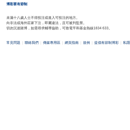
博彩要有節制
未滿十八歲人士不得投注或進入可投注的地方。
向非法或海外莊家下注，即屬違法，且可被判監禁。
切勿沉迷賭博，如需尋求輔導協助，可致電平和基金熱線1834 633。
常見問題
|
聯絡我們
|
傳媒專用區
|
網頁指南
|
規例
|
提倡有節制博彩
|
私隱