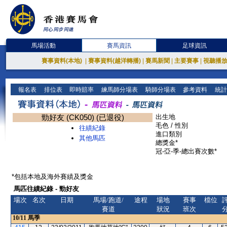
馬場活動
賽馬資訊
足球資訊
賽事資料(本地)
|
賽事資料(越洋轉播)
|
賽馬新聞
|
主要賽事
|
視聽播
報名表
排位表
即時賠率
練馬師分場表
騎師分場表
參考資料
統計
勁好友 (CK050) (已退役)
出生地
毛色 / 性別
往績紀錄
進口類別
其他馬匹
總獎金*
冠-亞-季-總出賽次數*
*包括本地及海外賽績及獎金
馬匹往績紀錄 - 勁好友
場次
名次
日期
馬場/跑道/
途程
場地
賽事
檔位
賽道
狀況
班次
10/11
馬季