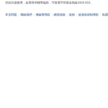
切勿沉迷賭博，如需尋求輔導協助，可致電平和基金熱線1834 633。
常見問題
|
聯絡我們
|
傳媒專用區
|
網頁指南
|
規例
|
提倡有節制博彩
|
私隱