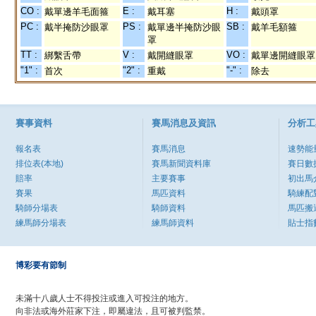
CO :
E :
H :
戴單邊羊毛面箍
戴耳塞
戴頭罩
PC :
PS :
SB :
戴半掩防沙眼罩
戴單邊半掩防沙眼
戴羊毛額箍
罩
TT :
V :
VO :
綁繫舌帶
戴開縫眼罩
戴單邊開縫眼罩
"1" :
"2" :
"-" :
首次
重戴
除去
賽事資料
賽馬消息及資訊
分析工
報名表
賽馬消息
速勢能
排位表(本地)
賽馬新聞資料庫
賽日數
賠率
主要賽事
初出馬
賽果
馬匹資料
騎練配
騎師分場表
騎師資料
馬匹搬
練馬師分場表
練馬師資料
貼士指
博彩要有節制
未滿十八歲人士不得投注或進入可投注的地方。
向非法或海外莊家下注，即屬違法，且可被判監禁。