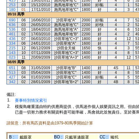
415
12
23/02/2011
跑馬地草地"C"
2200
好
4
6
5
253
03
15/12/2010
跑馬地草地"C"
1800
好/黏
4
1
5
180
01
17/11/2010
跑馬地草地"C"
1800
好
4
3
4
09/10
馬季
690
06
16/06/2010
沙田草地"A"
2000
好/黏
4
7
5
636
03
26/05/2010
跑馬地草地"C"
2200
好/快
4
2
5
536
03
18/04/2010
跑馬地草地"A"
2200
好
4
6
5
461
02
17/03/2010
跑馬地草地"B"
2200
好
4
2
4
436
07
06/03/2010
沙田草地"C+3"
1800
好
4
12
5
334
06
24/01/2010
沙田草地"A"
1600
好
4
7
5
215
12
06/12/2009
沙田全天候
1650
快
4
3
5
143
10
07/11/2009
沙田草地"C+3"
1600
好
4
8
5
023
11
20/09/2009
沙田草地"A+3"
1400
好
4
12
5
08/09
馬季
651
08
31/05/2009
沙田草地"B"
1400
好
4S
11
5
513
03
05/04/2009
沙田草地"C"
1400
好
4
8
5
427
04
01/03/2009
沙田草地"C"
1400
好/黏
4
5
5
342
02
28/01/2009
沙田草地"B+2"
1200
好
4B
8
5
備註:
1.
賽事特別情況索引
2.
模擬鳥瞰重溫由特約供應商提供，供馬迷作個人娛樂資訊之用。但由
已盡一切努力務求有關資料盡可能準確，馬會就此並無責任。至於賽馬
請留意 : 所有馬匹資料是由1979-80馬季開始計算
B :
BO :
CC :
戴眼罩
只戴單邊眼罩
喉托