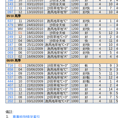
186
10
21/11/2010
沙田全天候
1200
好
4
9
4
143
10
03/11/2010
沙田全天候
1200
好
4
10
4
122
11
24/10/2010
沙田草地"B+2"
1200
好/快
4
7
4
097
12
13/10/2010
跑馬地草地"B"
1000
好/快
4
10
4
09/10
馬季
637
11
26/05/2010
跑馬地草地"C"
1200
好/快
4
1
4
479
WV
24/03/2010
沙田全天候
1200
好
4
--
4
360
WV
03/02/2010
跑馬地草地"A"
1200
好/快
4
--
4
312
01
16/01/2010
沙田全天候
1200
好
5
12
3
249
12
19/12/2009
沙田草地"C+3"
1000
好
4
2
4
212
04
06/12/2009
沙田全天候
1200
快
4
11
4
187
08
25/11/2009
跑馬地草地"C+3"
1200
好/快
4
10
4
153
03
11/11/2009
跑馬地草地"B"
1200
好/快
4
12
4
069
06
07/10/2009
跑馬地草地"A"
1200
好/快
4
5
4
013
02
16/09/2009
跑馬地草地"A"
1200
好
4
4
4
08/09
馬季
716
01
28/06/2009
沙田草地"A+3"
1200
軟
5
9
3
658
04
03/06/2009
跑馬地草地"C"
1000
好
5
9
3
624
09
21/05/2009
跑馬地草地"A"
1200
好/快
5
11
3
537
05
19/04/2009
跑馬地草地"A"
1000
好/黏
5
12
4
444
10
07/03/2009
沙田草地"C+3"
1000
好/黏
4
1
4
407
12
22/02/2009
沙田草地"A+3"
1200
好
4
2
4
370
11
08/02/2009
沙田草地"C+3"
1000
好
4
14
4
323
12
21/01/2009
跑馬地草地"C"
1000
好
4
9
5
293
08
10/01/2009
沙田草地"C+3"
1000
好
4
7
5
202
11
03/12/2008
跑馬地草地"C+3"
1000
好
4
11
5
備註:
1.
賽事特別情況索引