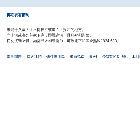
博彩要有節制
未滿十八歲人士不得投注或進入可投注的地方。
向非法或海外莊家下注，即屬違法，且可被判監禁。
切勿沉迷賭博，如需尋求輔導協助，可致電平和基金熱線1834 633。
常見問題
|
聯絡我們
|
傳媒專用區
|
網頁指南
|
規例
|
提倡有節制博彩
|
私隱