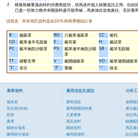
2.
模擬鳥瞰重溫由特約供應商提供，供馬迷作個人娛樂資訊之用。但由
已盡一切努力務求有關資料盡可能準確，馬會就此並無責任。至於賽馬
請留意 : 所有馬匹資料是由1979-80馬季開始計算
B :
BO :
CC :
戴眼罩
只戴單邊眼罩
喉托
CO :
E :
H :
戴單邊羊毛面箍
戴耳塞
戴頭罩
PC :
PS :
SB :
戴半掩防沙眼罩
戴單邊半掩防沙眼
戴羊毛額箍
罩
TT :
V :
VO :
綁繫舌帶
戴開縫眼罩
戴單邊開縫眼罩
"1" :
"2" :
"-" :
首次
重戴
除去
賽事資料
賽馬消息及資訊
分析工
報名表
賽馬消息
速勢能
排位表(本地)
賽馬新聞資料庫
賽日數
賠率
主要賽事
初出馬
賽果
馬匹資料
騎練配
騎師分場表
騎師資料
馬匹搬
練馬師分場表
練馬師資料
貼士指