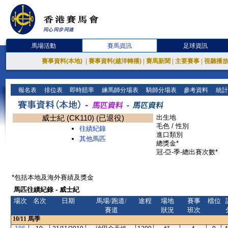
馬場活動
賽馬資訊
足球資訊
賽事資料(本地)
|
賽事資料(越洋轉播)
|
賽馬新聞
|
主要賽事
|
視聽播
報名表
排位表
即時賠率
練馬師分場表
騎師分場表
參考資料
統計
威士紀 (CK110) (已退役)
出生地
毛色 / 性別
往績紀錄
進口類別
其他馬匹
總獎金*
冠-亞-季-總出賽次數*
*包括本地及海外賽績及獎金
馬匹往績紀錄 - 威士紀
場次
名次
日期
馬場/跑道/
途程
場地
賽事
檔位
賽道
狀況
班次
10/11
馬季