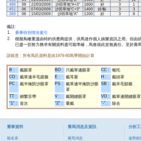
488
09
22/03/2009
沙田草地"A+3"
1600
好
3
1
451
06
07/03/2009
沙田草地"C+3"
1400
好/黏
3
3
389
06
15/02/2009
沙田草地"A"
1200
好
3
8
備註:
1.
賽事特別情況索引
2.
模擬鳥瞰重溫由特約供應商提供，供馬迷作個人娛樂資訊之用。但由
已盡一切努力務求有關資料盡可能準確，馬會就此並無責任。至於賽馬
請留意 : 所有馬匹資料是由1979-80馬季開始計算
B :
BO :
CC :
戴眼罩
只戴單邊眼罩
喉托
CO :
E :
H :
戴單邊羊毛面箍
戴耳塞
戴頭罩
PC :
PS :
SB :
戴半掩防沙眼罩
戴單邊半掩防沙眼
戴羊毛額箍
罩
TT :
V :
VO :
綁繫舌帶
戴開縫眼罩
戴單邊開縫眼罩
"1" :
"2" :
"-" :
首次
重戴
除去
賽事資料
賽馬消息及資訊
分析工
報名表
賽馬消息
速勢能