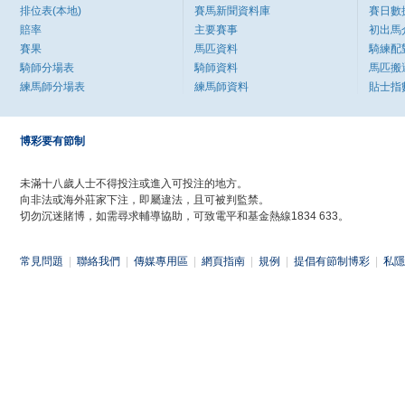
排位表(本地)
賽馬新聞資料庫
賽日數
賠率
主要賽事
初出馬
賽果
馬匹資料
騎練配
騎師分場表
騎師資料
馬匹搬
練馬師分場表
練馬師資料
貼士指
博彩要有節制
未滿十八歲人士不得投注或進入可投注的地方。
向非法或海外莊家下注，即屬違法，且可被判監禁。
切勿沉迷賭博，如需尋求輔導協助，可致電平和基金熱線1834 633。
常見問題
|
聯絡我們
|
傳媒專用區
|
網頁指南
|
規例
|
提倡有節制博彩
|
私隱