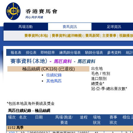
馬場活動
賽馬資訊
足球資訊
賽事資料(本地)
|
賽事資料(越洋轉播)
|
賽馬新聞
|
主要賽事
|
視聽播
報名表
排位表
即時賠率
練馬師分場表
騎師分場表
參考資料
統計
極品絲綢 (CK116) (已退役)
出生地
毛色 / 性別
往績紀錄
進口類別
其他馬匹
總獎金*
冠-亞-季-總出賽次數*
*包括本地及海外賽績及獎金
馬匹往績紀錄 - 極品絲綢
場次
名次
日期
馬場/跑道/
途程
場地
賽事
檔位
賽道
狀況
班次
11/12
馬季