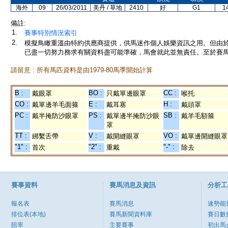
海外
09
26/03/2011
美丹 / 草地
2410
好
G1
1
備註:
1.
賽事特別情況索引
2.
模擬鳥瞰重溫由特約供應商提供，供馬迷作個人娛樂資訊之用。但由
已盡一切努力務求有關資料盡可能準確，馬會就此並無責任。至於賽馬
請留意 : 所有馬匹資料是由1979-80馬季開始計算
B :
BO :
CC :
戴眼罩
只戴單邊眼罩
喉托
CO :
E :
H :
戴單邊羊毛面箍
戴耳塞
戴頭罩
PC :
PS :
SB :
戴半掩防沙眼罩
戴單邊半掩防沙眼
戴羊毛額箍
罩
TT :
V :
VO :
綁繫舌帶
戴開縫眼罩
戴單邊開縫眼罩
"1" :
"2" :
"-" :
首次
重戴
除去
賽事資料
賽馬消息及資訊
分析工
報名表
賽馬消息
速勢能
排位表(本地)
賽馬新聞資料庫
賽日數
賠率
主要賽事
初出馬