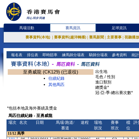
馬場活動
賽馬資訊
足球資訊
賽事資料(本地)
|
賽事資料(越洋轉播)
|
賽馬新聞
|
主要賽事
|
視聽播
報名表
排位表
即時賠率
練馬師分場表
騎師分場表
參考資料
統計
至勇威龍 (CK129) (已退役)
出生地
毛色 / 性別
往績紀錄
進口類別
其他馬匹
總獎金*
冠-亞-季-總出賽次數*
*包括本地及海外賽績及獎金
馬匹往績紀錄 - 至勇威龍
場次
名次
日期
馬場/跑道/
途程
場地
賽事
檔
評
賽道
狀況
班次
位
11/12
馬季