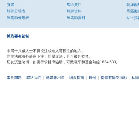
賽果
馬匹資料
騎練配
騎師分場表
騎師資料
馬匹搬
練馬師分場表
練馬師資料
貼士指
博彩要有節制
未滿十八歲人士不得投注或進入可投注的地方。
向非法或海外莊家下注，即屬違法，且可被判監禁。
切勿沉迷賭博，如需尋求輔導協助，可致電平和基金熱線1834 633。
常見問題
|
聯絡我們
|
傳媒專用區
|
網頁指南
|
規例
|
提倡有節制博彩
|
私隱