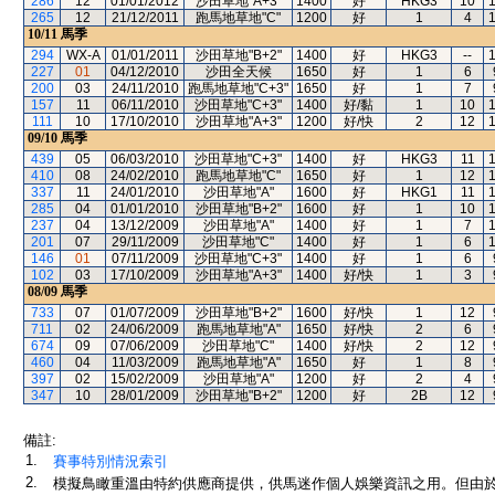
286
12
01/01/2012
沙田草地"A+3"
1400
好
HKG3
10
265
12
21/12/2011
跑馬地草地"C"
1200
好
1
4
10/11
馬季
294
WX-A
01/01/2011
沙田草地"B+2"
1400
好
HKG3
--
227
01
04/12/2010
沙田全天候
1650
好
1
6
200
03
24/11/2010
跑馬地草地"C+3"
1650
好
1
7
157
11
06/11/2010
沙田草地"C+3"
1400
好/黏
1
10
111
10
17/10/2010
沙田草地"A+3"
1200
好/快
2
12
09/10
馬季
439
05
06/03/2010
沙田草地"C+3"
1400
好
HKG3
11
410
08
24/02/2010
跑馬地草地"C"
1650
好
1
12
337
11
24/01/2010
沙田草地"A"
1600
好
HKG1
11
285
04
01/01/2010
沙田草地"B+2"
1600
好
1
10
237
04
13/12/2009
沙田草地"A"
1400
好
1
7
201
07
29/11/2009
沙田草地"C"
1400
好
1
6
146
01
07/11/2009
沙田草地"C+3"
1400
好
1
6
102
03
17/10/2009
沙田草地"A+3"
1400
好/快
1
3
08/09
馬季
733
07
01/07/2009
沙田草地"B+2"
1600
好/快
1
12
711
02
24/06/2009
跑馬地草地"A"
1650
好/快
2
6
674
09
07/06/2009
沙田草地"C"
1400
好/快
2
12
460
04
11/03/2009
跑馬地草地"A"
1650
好
1
8
397
02
15/02/2009
沙田草地"A"
1200
好
2
4
347
10
28/01/2009
沙田草地"B+2"
1200
好
2B
12
備註:
1.
賽事特別情況索引
2.
模擬鳥瞰重溫由特約供應商提供，供馬迷作個人娛樂資訊之用。但由