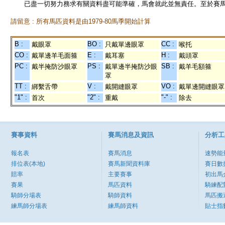
已盡一切努力務求有關資料盡可能準確，馬會就此並無責任。至於賽馬
請留意 : 所有馬匹資料是由1979-80馬季開始計算
B :
BO :
CC :
戴眼罩
只戴單邊眼罩
喉托
CO :
E :
H :
戴單邊羊毛面箍
戴耳塞
戴頭罩
PC :
PS :
SB :
戴半掩防沙眼罩
戴單邊半掩防沙眼
戴羊毛額箍
罩
TT :
V :
VO :
綁繫舌帶
戴開縫眼罩
戴單邊開縫眼罩
"1" :
"2" :
"-" :
首次
重戴
除去
賽事資料
賽馬消息及資訊
分析工
報名表
賽馬消息
速勢能
排位表(本地)
賽馬新聞資料庫
賽日數
賠率
主要賽事
初出馬
賽果
馬匹資料
騎練配
騎師分場表
騎師資料
馬匹搬
練馬師分場表
練馬師資料
貼士指