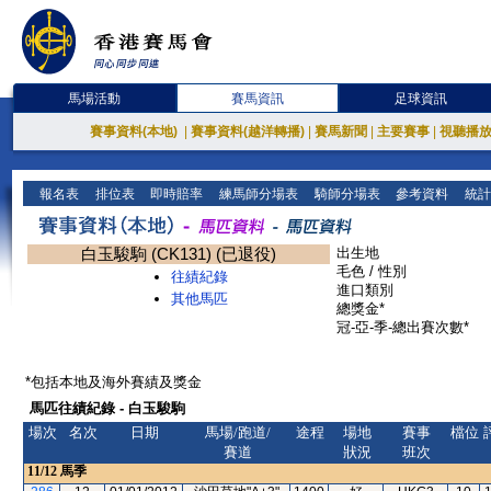
馬場活動
賽馬資訊
足球資訊
賽事資料(本地)
|
賽事資料(越洋轉播)
|
賽馬新聞
|
主要賽事
|
視聽播
報名表
排位表
即時賠率
練馬師分場表
騎師分場表
參考資料
統計
白玉駿駒 (CK131) (已退役)
出生地
毛色 / 性別
往績紀錄
進口類別
其他馬匹
總獎金*
冠-亞-季-總出賽次數*
*包括本地及海外賽績及獎金
馬匹往績紀錄 - 白玉駿駒
場次
名次
日期
馬場/跑道/
途程
場地
賽事
檔位
賽道
狀況
班次
11/12
馬季