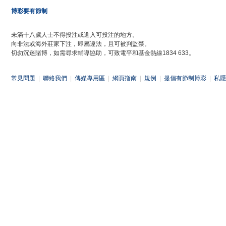
博彩要有節制
未滿十八歲人士不得投注或進入可投注的地方。
向非法或海外莊家下注，即屬違法，且可被判監禁。
切勿沉迷賭博，如需尋求輔導協助，可致電平和基金熱線1834 633。
常見問題
|
聯絡我們
|
傳媒專用區
|
網頁指南
|
規例
|
提倡有節制博彩
|
私隱