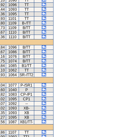
.10
1090
TT
.92
1096
TT
.44
1093
TT
.36
1095
TT
.93
1101
TT
.80
1109
B-/TT
.73
1109
B/TT
.67
1110
B/TT
.36
1110
B/TT
.84
1096
B/TT
.67
1086
B/TT
.16
1076
B/TT
.75
1074
B/TT
.84
1085
B1/TT
.10
1062
TT
.93
1064
SR-/TT2
.04
1077
P-/SR1
.60
1040
P
.82
1083
CP-/P1
.02
1095
CP1
.07
1092
--
.02
1093
XB-
.35
1093
XB
.27
1095
XB
.56
1087
XB1/TT-
.86
1107
TT