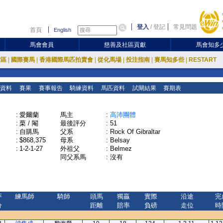
登入
/
登記
常見問題
首頁
English
馬會會員
慈善及社區貢獻
馬會知多
放區
|
國際賽馬
|
香港國際馬匹拍賣會
|
從化馬場
|
投注指南
|
賽馬知多些
|
RESTART
資料
賽果
賽事報告
騎練資料
馬匹資料
試閘結果
賽期表
:
愛爾蘭
馬主
:
高沛團體
:
栗 / 閹
最後評分
:
51
:
自購馬
父系
:
Rock Of Gibraltar
:
$868,375
母系
:
Belsay
:
1-2-1-27
外祖父
:
Belmez
同父系馬
:
沒有
評
練馬師
騎師
頭馬
獨贏
實際
沿途
完
分
距離
賠率
負磅
走位
時