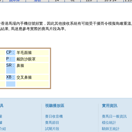
6
姚本輝
潘頓
14
62
128
10 9 14
1.13
於香港馬場內手機信號頻繁，因此其他接收系統有可能受干擾而令模擬鳥瞰重溫
結果, 馬迷應參考實際的賽馬片段為準。
CP :
羊毛面箍
P :
戴防沙眼罩
SR :
鼻箍
XB :
交叉鼻箍
具
視聽播放區
實用資訊
量
賽日收音機
賽馬日一般資訊
據
賽馬節目
檔位統計
介紹
試閘片段
騎師王統計