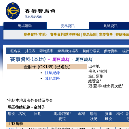
馬場活動
賽馬資訊
足球資訊
賽事資料(本地)
|
賽事資料(越洋轉播)
|
賽馬新聞
|
主要賽事
|
視聽播
報名表
排位表
即時賠率
練馬師分場表
騎師分場表
參考資料
統計
金財子 (CK139) (已退役)
出生地
毛色 / 性別
往績紀錄
進口類別
其他馬匹
總獎金*
冠-亞-季-總出賽次數*
*包括本地及海外賽績及獎金
馬匹往績紀錄 - 金財子
場次
名次
日期
馬場/跑道/
途程
場地
賽事
檔位
賽道
狀況
班次
11/12
馬季