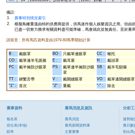
497
14
28/03/2009
沙田草地"B+2"
1200
好/黏
2
8
8
備註:
1.
賽事特別情況索引
2.
模擬鳥瞰重溫由特約供應商提供，供馬迷作個人娛樂資訊之用。但由
已盡一切努力務求有關資料盡可能準確，馬會就此並無責任。至於賽馬
請留意 : 所有馬匹資料是由1979-80馬季開始計算
B :
BO :
CC :
戴眼罩
只戴單邊眼罩
喉托
CO :
E :
H :
戴單邊羊毛面箍
戴耳塞
戴頭罩
PC :
PS :
SB :
戴半掩防沙眼罩
戴單邊半掩防沙眼
戴羊毛額箍
罩
TT :
V :
VO :
綁繫舌帶
戴開縫眼罩
戴單邊開縫眼罩
"1" :
"2" :
"-" :
首次
重戴
除去
賽事資料
賽馬消息及資訊
分析工
報名表
賽馬消息
速勢能
排位表(本地)
賽馬新聞資料庫
賽日數
賠率
主要賽事
初出馬