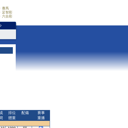
賽馬
足智彩
六合彩
少
成
排位
配備
賽事
間
體重
重播