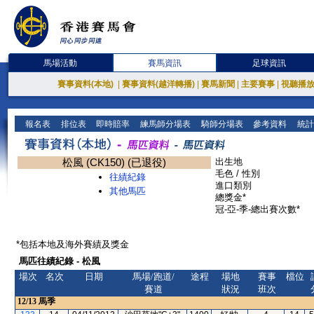
馬場活動
賽馬資訊
足球資訊
賽事資料(本地)
|
賽事資料(越洋轉播)
|
賽馬新聞
|
主要賽事
|
視聽播
報名表
排位表
即時賠率
練馬師分場表
騎師分場表
參考資料
統計
松風 (CK150) (已退役)
出生地
毛色 / 性別
往績紀錄
進口類別
其他馬匹
總獎金*
冠-亞-季-總出賽次數*
*包括本地及海外賽績及獎金
馬匹往績紀錄 - 松風
場次
名次
日期
馬場/跑道/
途程
場地
賽事
檔位
賽道
狀況
班次
12/13
馬季