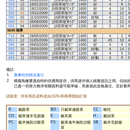
388
02
16/02/2010
沙田草地"A"
1400
好
4
9
5
316
12
16/01/2010
沙田草地"C+3"
1400
好
4
6
5
252
03
19/12/2009
沙田草地"C+3"
1600
好
4
14
5
161
01
15/11/2009
沙田草地"A"
1400
好
4
12
4
080
02
11/10/2009
沙田草地"A"
1400
好/快
4
12
4
040
01
26/09/2009
沙田草地"B+2"
1400
好
5
12
4
002
04
13/09/2009
沙田草地"A"
1200
好
5
14
4
08/09
馬季
714
04
28/06/2009
沙田草地"A+3"
1400
軟
4
2
4
651
12
31/05/2009
沙田草地"B"
1400
好
4S
10
4
596
04
09/05/2009
沙田草地"C"
1400
好
4
4
4
555
10
26/04/2009
沙田草地"A"
1200
好/黏
4
14
5
490
06
28/03/2009
沙田草地"B+2"
1200
好
4
5
5
444
11
07/03/2009
沙田草地"C+3"
1000
好/黏
4
9
5
備註:
1.
賽事特別情況索引
2.
模擬鳥瞰重溫由特約供應商提供，供馬迷作個人娛樂資訊之用。但由
已盡一切努力務求有關資料盡可能準確，馬會就此並無責任。至於賽馬
請留意 : 所有馬匹資料是由1979-80馬季開始計算
B :
BO :
CC :
戴眼罩
只戴單邊眼罩
喉托
CO :
E :
H :
戴單邊羊毛面箍
戴耳塞
戴頭罩
PC :
PS :
SB :
戴半掩防沙眼罩
戴單邊半掩防沙眼
戴羊毛額箍
罩