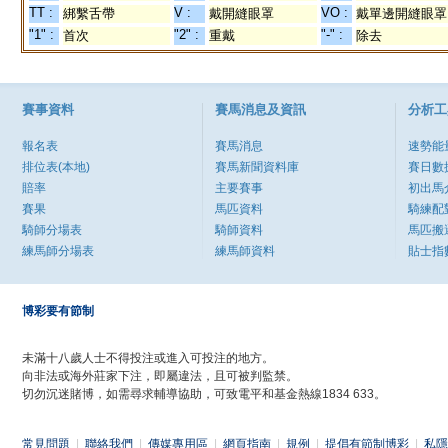
TT :
V :
VO :
綁繫舌帶
戴開縫眼罩
戴單邊開縫眼罩
"1" :
"2" :
"-" :
首次
重戴
除去
賽事資料
賽馬消息及資訊
分析工
報名表
賽馬消息
速勢能
排位表(本地)
賽馬新聞資料庫
賽日數
賠率
主要賽事
初出馬
賽果
馬匹資料
騎練配
騎師分場表
騎師資料
馬匹搬
練馬師分場表
練馬師資料
貼士指
博彩要有節制
未滿十八歲人士不得投注或進入可投注的地方。
向非法或海外莊家下注，即屬違法，且可被判監禁。
切勿沉迷賭博，如需尋求輔導協助，可致電平和基金熱線1834 633。
常見問題
|
聯絡我們
|
傳媒專用區
|
網頁指南
|
規例
|
提倡有節制博彩
|
私隱