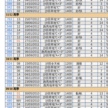
133
14
04/11/2012
沙田草地"C+3"
1400
好/快
4
14
5
088
03
14/10/2012
沙田草地"A+3"
1400
好/快
4
3
5
042
03
23/09/2012
沙田草地"C"
1400
好
4
11
5
021
02
16/09/2012
沙田草地"B"
1400
好/快
4
3
5
11/12
馬季
763
13
15/07/2012
沙田草地"A"
1400
好
4
6
5
676
06
09/06/2012
沙田草地"C"
1400
好
4
14
5
548
12
18/04/2012
跑馬地草地"C"
1650
好
4
2
5
464
14
10/03/2012
沙田草地"C+3"
1400
好
4
14
5
336
07
21/01/2012
沙田草地"C+3"
1400
好
4
3
5
217
12
04/12/2011
沙田草地"C+3"
1400
好/快
4
1
5
196
01
27/11/2011
沙田草地"C"
1400
好
4
1
5
160
13
13/11/2011
沙田草地"A"
1400
好
4
5
5
143
06
05/11/2011
沙田草地"C+3"
1400
好/快
4
3
5
068
09
06/10/2011
跑馬地草地"C+3"
1200
好
4
7
5
020
12
18/09/2011
沙田草地"A+3"
1200
好
4
14
5
10/11
馬季
624
08
15/05/2011
沙田全天候
1200
濕慢
3
12
6
345
WV
23/01/2011
沙田草地"A"
1400
好
3
--
6
310
06
09/01/2011
沙田草地"C"
1400
好
3
7
6
230
14
04/12/2010
沙田草地"C+3"
1400
好
3
9
6
158
14
06/11/2010
沙田草地"C+3"
1400
好/黏
3
4
6
056
10
23/09/2010
跑馬地草地"C"
1650
好
3
4
6
016
08
08/09/2010
跑馬地草地"A"
1650
好
3
2
6
09/10
馬季
648
01
30/05/2010
沙田草地"B"
1400
黏/軟
4
13
6
610
01
16/05/2010
沙田草地"C+3"
1400
好
4
5
5
480
WV
24/03/2010
沙田全天候
1800
好
4
--
5
473
04
21/03/2010
沙田草地"A+3"
1400
好
4
4
5