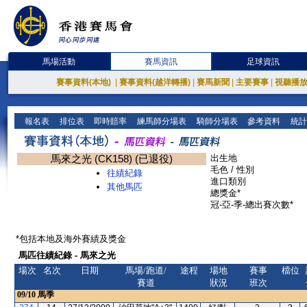
馬場活動
賽馬資訊
足球資訊
賽事資料(本地)
|
賽事資料(越洋轉播)
|
賽馬新聞
|
主要賽事
|
視聽播
報名表
排位表
即時賠率
練馬師分場表
騎師分場表
參考資料
統計
馬來之光 (CK158) (已退役)
出生地
毛色 / 性別
往績紀錄
進口類別
其他馬匹
總獎金*
冠-亞-季-總出賽次數*
*包括本地及海外賽績及獎金
馬匹往績紀錄 - 馬來之光
場次
名次
日期
馬場/跑道/
途程
場地
賽事
檔位
賽道
狀況
班次
09/10
馬季