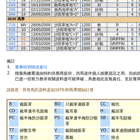
274
14
27/12/2009
沙田草地"A+3"
1400
好/黏
3
3
243
09
16/12/2009
跑馬地草地"C"
1200
好
3
9
209
10
02/12/2009
跑馬地草地"A"
1200
好/快
3
3
044
14
26/09/2009
沙田草地"B+2"
1200
好
3
4
08/09
馬季
719
WV
28/06/2009
沙田草地"A+3"
1200
軟
R
--
636
10
24/05/2009
沙田草地"A"
1400
軟
4
5
532
03
13/04/2009
沙田草地"C+3"
1400
好/快
4
3
479
01
22/03/2009
沙田草地"A+3"
1200
好
GRIFFIN
6
443
01
07/03/2009
沙田草地"C+3"
1000
好/黏
GRIFFIN
6
387
03
15/02/2009
沙田草地"A"
1000
好
GRIFFIN
5
備註:
1.
賽事特別情況索引
2.
模擬鳥瞰重溫由特約供應商提供，供馬迷作個人娛樂資訊之用。但由
已盡一切努力務求有關資料盡可能準確，馬會就此並無責任。至於賽馬
請留意 : 所有馬匹資料是由1979-80馬季開始計算
B :
BO :
CC :
戴眼罩
只戴單邊眼罩
喉托
CO :
E :
H :
戴單邊羊毛面箍
戴耳塞
戴頭罩
PC :
PS :
SB :
戴半掩防沙眼罩
戴單邊半掩防沙眼
戴羊毛額箍
罩
TT :
V :
VO :
綁繫舌帶
戴開縫眼罩
戴單邊開縫眼罩
"1" :
"2" :
"-" :
首次
重戴
除去