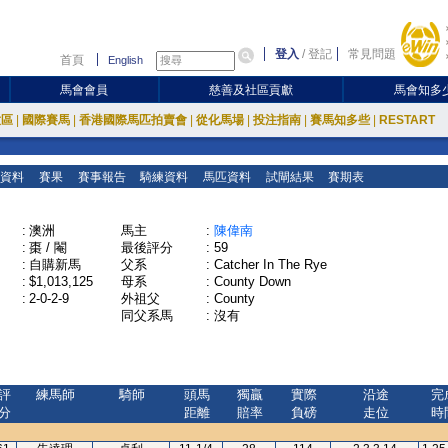
登入
/
登記
常見問題
首頁
English
馬會會員
慈善及社區貢獻
馬會知多
放區
|
國際賽馬
|
香港國際馬匹拍賣會
|
從化馬場
|
投注指南
|
賽馬知多些
|
RESTART
資料
賽果
賽事報告
騎練資料
馬匹資料
試閘結果
賽期表
:
澳洲
馬主
:
陳偉南
:
棗 / 閹
最後評分
:
59
:
自購新馬
父系
:
Catcher In The Rye
:
$1,013,125
母系
:
County Down
:
2-0-2-9
外祖父
:
County
同父系馬
:
沒有
評
練馬師
騎師
頭馬
獨贏
實際
沿途
完
分
距離
賠率
負磅
走位
時