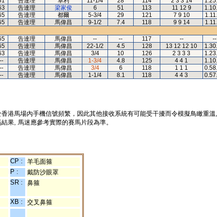
61
告達理
卓利
11-1/4
28
114
2 3 3 14
1.25
63
告達理
梁家俊
6
51
113
11 12 9
1.10
65
告達理
都爾
5-3/4
29
121
7 9 10
1.11
65
告達理
馬偉昌
9-1/2
7.4
118
9 9 14
1.11
65
告達理
馬偉昌
--
--
117
--
--
65
告達理
馬偉昌
22-1/2
4.5
128
13 12 12 10
1.30
63
告達理
馬偉昌
3/4
10
126
2 3 3 3
1.23
--
告達理
馬偉昌
1-3/4
4.8
125
4 4 1
1.10
--
告達理
馬偉昌
3/4
6
118
1 1 1
0.58
--
告達理
馬偉昌
1-1/4
8.1
118
4 4 3
0.57
於香港馬場內手機信號頻繁，因此其他接收系統有可能受干擾而令模擬鳥瞰重溫
結果, 馬迷應參考實際的賽馬片段為準。
CP :
羊毛面箍
P :
戴防沙眼罩
SR :
鼻箍
XB :
交叉鼻箍