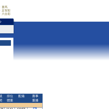
賽馬
足智彩
六合彩
少
成
排位
配備
賽事
間
體重
重播