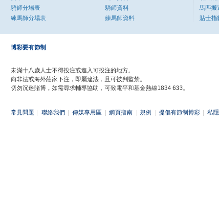
騎師分場表
騎師資料
馬匹搬
練馬師分場表
練馬師資料
貼士指
博彩要有節制
未滿十八歲人士不得投注或進入可投注的地方。
向非法或海外莊家下注，即屬違法，且可被判監禁。
切勿沉迷賭博，如需尋求輔導協助，可致電平和基金熱線1834 633。
常見問題
|
聯絡我們
|
傳媒專用區
|
網頁指南
|
規例
|
提倡有節制博彩
|
私隱