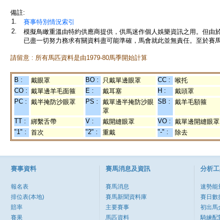
備註:
1.
賽事特別情況索引
2.
模擬鳥瞰重溫由特約供應商提供，供馬迷作個人娛樂資訊之用。但由
已盡一切努力務求有關資料盡可能準確，馬會就此並無責任。至於賽馬
請留意 : 所有馬匹資料是由1979-80馬季開始計算
B :
BO :
CC :
戴眼罩
只戴單邊眼罩
喉托
CO :
E :
H :
戴單邊羊毛面箍
戴耳塞
戴頭罩
PC :
PS :
SB :
戴半掩防沙眼罩
戴單邊半掩防沙眼
戴羊毛額箍
罩
TT :
V :
VO :
綁繫舌帶
戴開縫眼罩
戴單邊開縫眼罩
"1" :
"2" :
"-" :
首次
重戴
除去
賽事資料
賽馬消息及資訊
分析工
報名表
賽馬消息
速勢能
排位表(本地)
賽馬新聞資料庫
賽日數
賠率
主要賽事
初出馬
賽果
馬匹資料
騎練配