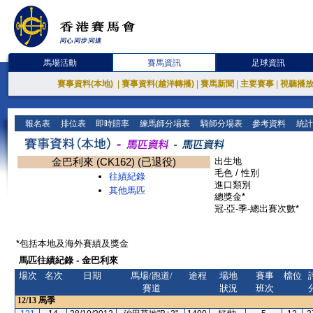
馬場活動
賽馬資訊
足球資訊
賽事資料(本地)
|
賽事資料(越洋轉播)
|
賽馬新聞
|
主要賽事
|
視聽播
報名表
排位表
即時賠率
練馬師分場表
騎師分場表
參考資料
統計
金巴利來 (CK162) (已退役)
出生地
毛色 / 性別
往績紀錄
進口類別
其他馬匹
總獎金*
冠-亞-季-總出賽次數*
*包括本地及海外賽績及獎金
馬匹往績紀錄 - 金巴利來
場次
名次
日期
馬場/跑道/
途程
場地
賽事
檔位
賽道
狀況
班次
12/13
馬季