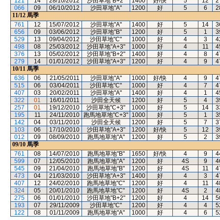
121
14
28/10/2012
沙田草地"B+2"
1400
好/快
5
12
2
066
09
06/10/2012
沙田草地"A"
1200
好
5
6
2
11/12
馬季
761
12
15/07/2012
沙田草地"A"
1400
好
5
14
3
656
09
03/06/2012
沙田草地"B"
1200
好
5
1
3
529
13
09/04/2012
沙田草地"C"
1000
好
4
3
4
498
08
25/03/2012
沙田草地"A+3"
1000
好
4
11
4
376
13
05/02/2012
沙田草地"B+2"
1400
好
4
8
4
279
14
01/01/2012
沙田草地"A+3"
1200
好
4
9
4
10/11
馬季
636
06
21/05/2011
沙田草地"A"
1000
好/快
4
9
4
515
06
03/04/2011
沙田草地"C"
1000
好
4
7
4
407
03
20/02/2011
沙田草地"A"
1400
好
4
1
4
322
01
16/01/2011
沙田全天候
1200
好
5
4
3
257
01
19/12/2010
沙田草地"C+3"
1000
好
5
14
3
195
11
24/11/2010
跑馬地草地"C+3"
1000
好
5
1
3
142
04
03/11/2010
沙田全天候
1200
好
5
7
3
103
06
17/10/2010
沙田草地"A+3"
1200
好/快
5
12
3
012
09
08/09/2010
跑馬地草地"A"
1200
好
5
2
3
09/10
馬季
761
08
14/07/2010
跑馬地草地"B"
1650
好/快
4
9
4
599
07
12/05/2010
跑馬地草地"A"
1200
好
4S
9
4
545
09
21/04/2010
跑馬地草地"B"
1200
好
4S
11
4
473
04
21/03/2010
沙田草地"A+3"
1400
好
4
3
4
407
12
24/02/2010
跑馬地草地"C"
1200
好
4
11
4
324
05
20/01/2010
跑馬地草地"C"
1200
好
4S
2
4
275
06
01/01/2010
沙田草地"B+2"
1200
好
4
14
5
193
07
29/11/2009
沙田草地"C"
1200
好
4
4
5
122
08
01/11/2009
跑馬地草地"A"
1000
好
4
6
5