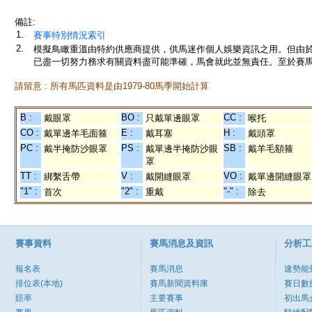
備註:
1.
賽事特別情況索引
2.
模擬鳥瞰重溫由特約供應商提供，供馬迷作個人娛樂資訊之用。但由
已盡一切努力務求有關資料盡可能準確，馬會就此並無責任。至於賽馬
請留意 : 所有馬匹資料是由1979-80馬季開始計算
B :
BO :
CC :
戴眼罩
只戴單邊眼罩
喉托
CO :
E :
H :
戴單邊羊毛面箍
戴耳塞
戴頭罩
PC :
PS :
SB :
戴半掩防沙眼罩
戴單邊半掩防沙眼
戴羊毛額箍
罩
TT :
V :
VO :
綁繫舌帶
戴開縫眼罩
戴單邊開縫眼罩
"1" :
"2" :
"-" :
首次
重戴
除去
賽事資料
賽馬消息及資訊
分析工
報名表
賽馬消息
速勢能
排位表(本地)
賽馬新聞資料庫
賽日數
賠率
主要賽事
初出馬