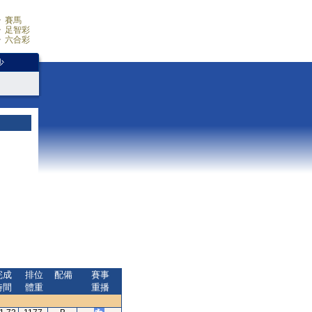
賽馬
足智彩
六合彩
少
完成
排位
配備
賽事
時間
體重
重播