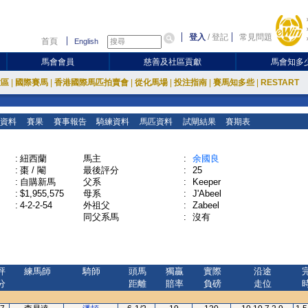
登入
/
登記
常見問題
首頁
English
馬會會員
慈善及社區貢獻
馬會知多
放區
|
國際賽馬
|
香港國際馬匹拍賣會
|
從化馬場
|
投注指南
|
賽馬知多些
|
RESTART
資料
賽果
賽事報告
騎練資料
馬匹資料
試閘結果
賽期表
:
紐西蘭
馬主
:
余國良
:
棗 / 閹
最後評分
:
25
:
自購新馬
父系
:
Keeper
:
$1,955,575
母系
:
J'Abeel
:
4-2-2-54
外祖父
:
Zabeel
同父系馬
:
沒有
評
練馬師
騎師
頭馬
獨贏
實際
沿途
分
距離
賠率
負磅
走位