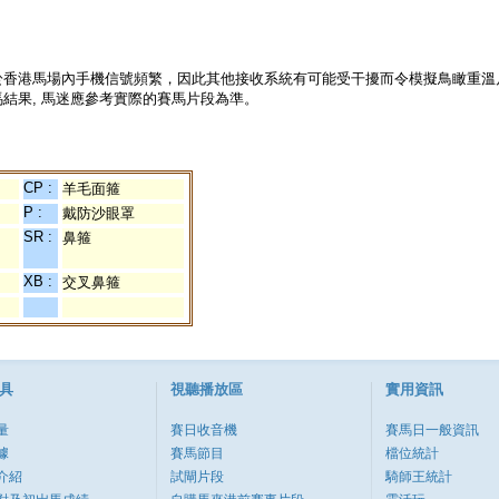
於香港馬場內手機信號頻繁，因此其他接收系統有可能受干擾而令模擬鳥瞰重溫
結果, 馬迷應參考實際的賽馬片段為準。
CP :
羊毛面箍
P :
戴防沙眼罩
SR :
鼻箍
XB :
交叉鼻箍
具
視聽播放區
實用資訊
量
賽日收音機
賽馬日一般資訊
據
賽馬節目
檔位統計
介紹
試閘片段
騎師王統計