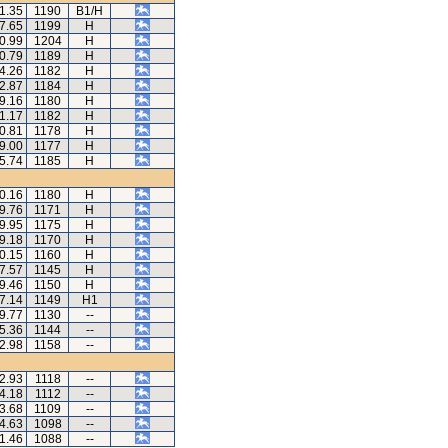
1.35
1190
B1/H
7.65
1199
H
0.99
1204
H
0.79
1189
H
4.26
1182
H
2.87
1184
H
9.16
1180
H
1.17
1182
H
0.81
1178
H
9.00
1177
H
5.74
1185
H
0.16
1180
H
9.76
1171
H
9.95
1175
H
9.18
1170
H
0.15
1160
H
7.57
1145
H
9.46
1150
H
7.14
1149
H1
9.77
1130
--
5.36
1144
--
2.98
1158
--
2.93
1118
--
4.18
1112
--
3.68
1109
--
4.63
1098
--
1.46
1088
--