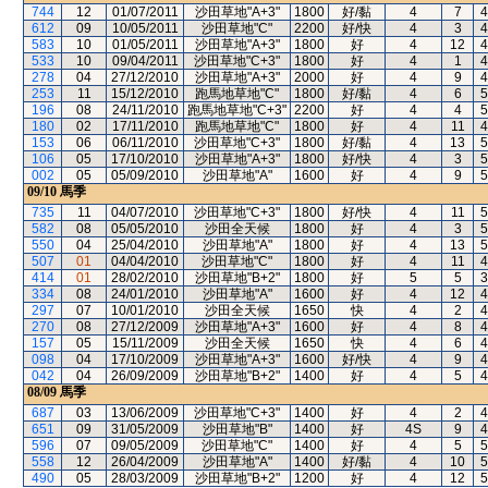
744
12
01/07/2011
沙田草地"A+3"
1800
好/黏
4
7
4
612
09
10/05/2011
沙田草地"C"
2200
好/快
4
3
4
583
10
01/05/2011
沙田草地"A+3"
1800
好
4
12
4
533
10
09/04/2011
沙田草地"C+3"
1800
好
4
1
4
278
04
27/12/2010
沙田草地"A+3"
2000
好
4
9
4
253
11
15/12/2010
跑馬地草地"C"
1800
好/黏
4
6
5
196
08
24/11/2010
跑馬地草地"C+3"
2200
好
4
4
5
180
02
17/11/2010
跑馬地草地"C"
1800
好
4
11
4
153
06
06/11/2010
沙田草地"C+3"
1800
好/黏
4
13
5
106
05
17/10/2010
沙田草地"A+3"
1800
好/快
4
3
5
002
05
05/09/2010
沙田草地"A"
1600
好
4
9
5
09/10
馬季
735
11
04/07/2010
沙田草地"C+3"
1800
好/快
4
11
5
582
08
05/05/2010
沙田全天候
1800
好
4
3
5
550
04
25/04/2010
沙田草地"A"
1800
好
4
13
5
507
01
04/04/2010
沙田草地"C"
1800
好
4
11
4
414
01
28/02/2010
沙田草地"B+2"
1800
好
5
5
3
334
08
24/01/2010
沙田草地"A"
1600
好
4
12
4
297
07
10/01/2010
沙田全天候
1650
快
4
2
4
270
08
27/12/2009
沙田草地"A+3"
1600
好
4
8
4
157
05
15/11/2009
沙田全天候
1650
快
4
6
4
098
04
17/10/2009
沙田草地"A+3"
1600
好/快
4
9
4
042
04
26/09/2009
沙田草地"B+2"
1400
好
4
5
4
08/09
馬季
687
03
13/06/2009
沙田草地"C+3"
1400
好
4
2
4
651
09
31/05/2009
沙田草地"B"
1400
好
4S
9
4
596
07
09/05/2009
沙田草地"C"
1400
好
4
5
5
558
12
26/04/2009
沙田草地"A"
1400
好/黏
4
10
5
490
05
28/03/2009
沙田草地"B+2"
1200
好
4
12
5