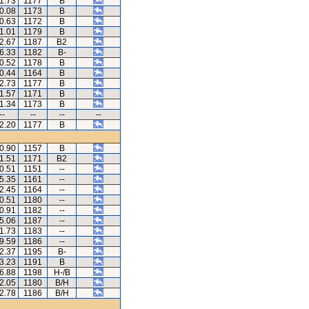
1.73
1177
B
0.08
1173
B
0.63
1172
B
1.01
1179
B
2.67
1187
B2
6.33
1182
B-
0.52
1178
B
0.44
1164
B
2.73
1177
B
1.57
1171
B
1.34
1173
B
--
--
--
--
2.20
1177
B
0.90
1157
B
1.51
1171
B2
0.51
1151
--
5.35
1161
--
2.45
1164
--
0.51
1180
--
0.91
1182
--
5.06
1187
--
1.73
1183
--
9.59
1186
--
2.37
1195
B-
3.23
1191
B
6.88
1198
H-/B
2.05
1180
B/H
2.78
1186
B/H