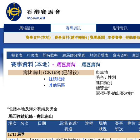
馬場活動
賽馬資訊
足球資訊
賽事資料(本地)
|
賽事資料(越洋轉播)
|
賽馬新聞
|
主要賽事
|
視聽播
報名表
排位表
即時賠率
練馬師分場表
騎師分場表
參考資料
統計
壽比南山 (CK169) (已退役)
出生地
毛色 / 性別
往績紀錄
進口類別
其他馬匹
總獎金*
冠-亞-季-總出賽次數*
*包括本地及海外賽績及獎金
馬匹往績紀錄 - 壽比南山
場次
名次
日期
馬場/跑道/
途程
場地
賽事
檔位
賽道
狀況
班次
12/13
馬季