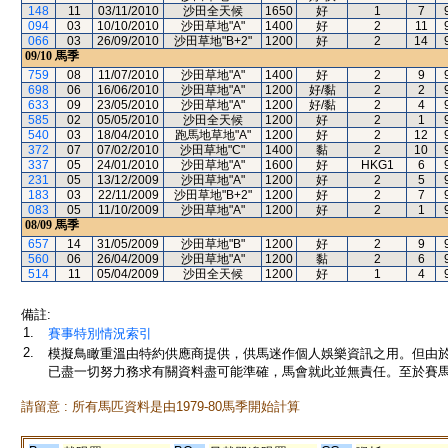
148
11
03/11/2010
沙田全天候
1650
好
1
7
094
03
10/10/2010
沙田草地"A"
1400
好
2
11
066
03
26/09/2010
沙田草地"B+2"
1200
好
2
14
09/10
馬季
759
08
11/07/2010
沙田草地"A"
1400
好
2
9
698
06
16/06/2010
沙田草地"A"
1200
好/黏
2
2
633
09
23/05/2010
沙田草地"A"
1200
好/黏
2
4
585
02
05/05/2010
沙田全天候
1200
好
2
1
540
03
18/04/2010
跑馬地草地"A"
1200
好
2
12
372
07
07/02/2010
沙田草地"C"
1400
黏
2
10
337
05
24/01/2010
沙田草地"A"
1600
好
HKG1
6
231
05
13/12/2009
沙田草地"A"
1200
好
2
5
183
03
22/11/2009
沙田草地"B+2"
1200
好
2
7
083
05
11/10/2009
沙田草地"A"
1200
好
2
1
08/09
馬季
657
14
31/05/2009
沙田草地"B"
1200
好
2
9
560
06
26/04/2009
沙田草地"A"
1200
黏
2
6
514
11
05/04/2009
沙田全天候
1200
好
1
4
備註:
1.
賽事特別情況索引
2.
模擬鳥瞰重溫由特約供應商提供，供馬迷作個人娛樂資訊之用。但由
已盡一切努力務求有關資料盡可能準確，馬會就此並無責任。至於賽馬
請留意 : 所有馬匹資料是由1979-80馬季開始計算