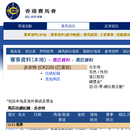
馬場活動
賽馬資訊
足球資訊
賽事資料(本地)
|
賽事資料(越洋轉播)
|
賽馬新聞
|
主要賽事
|
視聽播
報名表
排位表
即時賠率
練馬師分場表
騎師分場表
參考資料
統計
步步快 (CK210) (已退役)
出生地
毛色 / 性別
往績紀錄
進口類別
其他馬匹
總獎金*
冠-亞-季-總出賽次數*
*包括本地及海外賽績及獎金
馬匹往績紀錄 - 步步快
場次
名次
日期
馬場/跑道/
途程
場地
賽事
檔位
賽道
狀況
班次
12/13
馬季