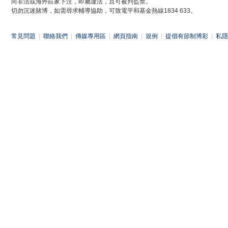
向非法或海外莊家下注，即屬違法，且可被判監禁。
切勿沉迷賭博，如需尋求輔導協助，可致電平和基金熱線1834 633。
常見問題
|
聯絡我們
|
傳媒專用區
|
網頁指南
|
規例
|
提倡有節制博彩
|
私隱