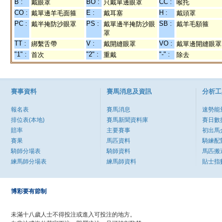
B :
BO :
CC :
戴眼罩
只戴單邊眼罩
喉托
CO :
E :
H :
戴單邊羊毛面箍
戴耳塞
戴頭罩
PC :
PS :
SB :
戴半掩防沙眼罩
戴單邊半掩防沙眼
戴羊毛額箍
罩
TT :
V :
VO :
綁繫舌帶
戴開縫眼罩
戴單邊開縫眼罩
"1" :
"2" :
"-" :
首次
重戴
除去
賽事資料
賽馬消息及資訊
分析工
報名表
賽馬消息
速勢能
排位表(本地)
賽馬新聞資料庫
賽日數
賠率
主要賽事
初出馬
賽果
馬匹資料
騎練配
騎師分場表
騎師資料
馬匹搬
練馬師分場表
練馬師資料
貼士指
博彩要有節制
未滿十八歲人士不得投注或進入可投注的地方。