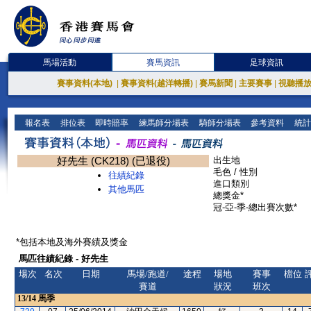
馬場活動
賽馬資訊
足球資訊
賽事資料(本地)
|
賽事資料(越洋轉播)
|
賽馬新聞
|
主要賽事
|
視聽播
報名表
排位表
即時賠率
練馬師分場表
騎師分場表
參考資料
統計
好先生 (CK218) (已退役)
出生地
毛色 / 性別
往績紀錄
進口類別
其他馬匹
總獎金*
冠-亞-季-總出賽次數*
*包括本地及海外賽績及獎金
馬匹往績紀錄 - 好先生
場次
名次
日期
馬場/跑道/
途程
場地
賽事
檔位
賽道
狀況
班次
13/14
馬季