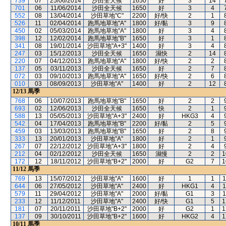
739
07
25/06/2014
沙田全天候
1650
好
3
14
701
06
11/06/2014
沙田全天候
1650
好
3
4
552
08
13/04/2014
沙田草地"C"
2200
好/快
2
1
526
11
02/04/2014
跑馬地草地"A"
1800
好/黏
3
9
450
02
05/03/2014
跑馬地草地"A"
1800
好
3
4
398
12
12/02/2014
跑馬地草地"B"
1650
好
3
1
341
08
19/01/2014
沙田草地"A+3"
1400
好
3
4
247
03
15/12/2013
沙田全天候
1650
濕快
2
14
220
07
04/12/2013
跑馬地草地"A"
1800
好/快
2
2
137
05
03/11/2013
沙田全天候
1650
好
2
7
072
03
09/10/2013
跑馬地草地"A"
1650
好/快
2
6
010
03
08/09/2013
沙田草地"A"
1400
好
2
12
12/13
馬季
768
06
10/07/2013
跑馬地草地"B"
1650
好
2
2
693
02
12/06/2013
沙田全天候
1650
快
2
1
588
13
05/05/2013
沙田草地"A+3"
2400
好
HKG3
4
542
04
17/04/2013
跑馬地草地"B"
2200
好/黏
2
5
459
03
13/03/2013
跑馬地草地"B"
1650
好
2
8
333
13
20/01/2013
沙田草地"A"
1800
好
2
1
267
07
22/12/2012
沙田草地"A+3"
1800
好
2
4
212
04
02/12/2012
沙田全天候
1650
濕慢
2
2
1
172
12
18/11/2012
沙田草地"B+2"
2000
好
G2
7
1
11/12
馬季
769
13
15/07/2012
沙田草地"A"
1600
好
1
1
1
644
06
27/05/2012
沙田草地"A"
2400
好
HKG1
4
1
579
11
29/04/2012
沙田草地"A"
2000
好/黏
G1
3
1
233
12
11/12/2011
沙田草地"A"
2400
好/快
G1
5
1
181
07
20/11/2011
沙田草地"B+2"
2000
好
G2
1
1
137
09
30/10/2011
沙田草地"B+2"
1600
好
HKG2
4
1
10/11
馬季