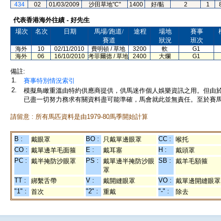
434
02
01/03/2009
沙田草地"C"
1400
好/黏
2
1
代表香港海外往績 - 好先生
場次
名次
日期
馬場/跑道/
途程
場地
賽事
賽道
狀況
班次
海外
10
02/11/2010
費明頓 / 草地
3200
軟
G1
海外
06
16/10/2010
考菲爾德 / 草地
2400
大爛
G1
備註:
1.
賽事特別情況索引
2.
模擬鳥瞰重溫由特約供應商提供，供馬迷作個人娛樂資訊之用。但由
已盡一切努力務求有關資料盡可能準確，馬會就此並無責任。至於賽馬
請留意 : 所有馬匹資料是由1979-80馬季開始計算
B :
BO :
CC :
戴眼罩
只戴單邊眼罩
喉托
CO :
E :
H :
戴單邊羊毛面箍
戴耳塞
戴頭罩
PC :
PS :
SB :
戴半掩防沙眼罩
戴單邊半掩防沙眼
戴羊毛額箍
罩
TT :
V :
VO :
綁繫舌帶
戴開縫眼罩
戴單邊開縫眼罩
"1" :
"2" :
"-" :
首次
重戴
除去