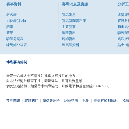
賽事資料
賽馬消息及資訊
分析工
報名表
賽馬消息
速勢能
排位表(本地)
賽馬新聞資料庫
賽日數
賠率
主要賽事
初出馬
賽果
馬匹資料
騎練配
騎師分場表
騎師資料
馬匹搬
練馬師分場表
練馬師資料
貼士指
博彩要有節制
未滿十八歲人士不得投注或進入可投注的地方。
向非法或海外莊家下注，即屬違法，且可被判監禁。
切勿沉迷賭博，如需尋求輔導協助，可致電平和基金熱線1834 633。
常見問題
|
聯絡我們
|
傳媒專用區
|
網頁指南
|
規例
|
提倡有節制博彩
|
私隱