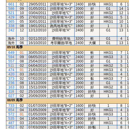
661
02
29/05/2011
沙田草地"A+3"
2400
好/快
HKG1
6
1
586
09
01/05/2011
沙田草地"A+3"
2000
好
G1
14
1
521
10
03/04/2011
沙田草地"C"
1600
好
HKG2
12
1
429
05
27/02/2011
沙田草地"A+3"
2000
好
HKG1
5
1
365
05
30/01/2011
沙田草地"A+3"
1600
好
HKG1
10
1
338
08
19/01/2011
跑馬地草地"C"
1800
好
1
3
1
242
12
12/12/2010
沙田草地"A"
2400
好
G1
13
1
海外
10
02/11/2010
費明頓/草地
3200
軟
G1
4
1
海外
06
16/10/2010
考菲爾德/草地
2400
大爛
G1
13
1
09/10
馬季
649
01
30/05/2010
沙田草地"B"
2400
軟
HKG1
7
1
594
09
08/05/2010
沙田草地"C"
2400
好
HKG3
3
1
557
08
25/04/2010
沙田草地"A"
2000
好
G1
3
1
511
02
04/04/2010
沙田草地"C"
1600
好
HKG2
5
1
474
01
21/03/2010
沙田草地"A+3"
1800
好
HKG3
6
1
420
03
28/02/2010
沙田草地"B+2"
2000
好
HKG1
4
1
373
02
07/02/2010
沙田草地"C"
1800
黏
HKG3
7
1
236
08
13/12/2009
沙田草地"A"
2000
好
G1
6
1
163
03
15/11/2009
沙田草地"A"
2000
好
HKG2
8
1
118
02
25/10/2009
沙田草地"B+2"
1600
好/快
HKG3
8
1
027
02
20/09/2009
沙田草地"A+3"
1400
好
1
6
1
08/09
馬季
733
02
01/07/2009
沙田草地"B+2"
1600
好/快
1
8
1
654
04
31/05/2009
沙田草地"B"
2400
好
HKG1
4
1
572
01
01/05/2009
沙田草地"A+3"
2400
好/快
HKG3
1
1
535
04
13/04/2009
沙田草地"C+3"
1800
好/快
1
4
1
487
03
22/03/2009
沙田草地"A+3"
2000
好
HKG1
6
452
02
07/03/2009
沙田草地"C+3"
1800
好/黏
1
8