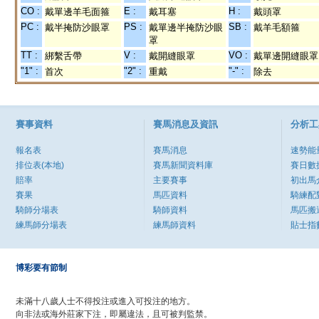
CO :
E :
H :
戴單邊羊毛面箍
戴耳塞
戴頭罩
PC :
PS :
SB :
戴半掩防沙眼罩
戴單邊半掩防沙眼
戴羊毛額箍
罩
TT :
V :
VO :
綁繫舌帶
戴開縫眼罩
戴單邊開縫眼罩
"1" :
"2" :
"-" :
首次
重戴
除去
賽事資料
賽馬消息及資訊
分析工
報名表
賽馬消息
速勢能
排位表(本地)
賽馬新聞資料庫
賽日數
賠率
主要賽事
初出馬
賽果
馬匹資料
騎練配
騎師分場表
騎師資料
馬匹搬
練馬師分場表
練馬師資料
貼士指
博彩要有節制
未滿十八歲人士不得投注或進入可投注的地方。
向非法或海外莊家下注，即屬違法，且可被判監禁。