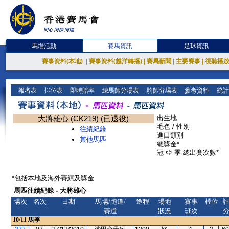
馬場活動
賽馬資訊
足球資訊
賽事資料(本地)
|
賽事資料(越洋轉播)
|
賽馬新聞
|
主要賽事
|
視聽播
報名表
排位表
即時賠率
練馬師分場表
騎師分場表
參考資料
統計
大將雄心 (CK219) (已退役)
出生地
毛色 / 性別
往績紀錄
進口類別
其他馬匹
總獎金*
冠-亞-季-總出賽次數*
*包括本地及海外賽績及獎金
馬匹往績紀錄 - 大將雄心
場次
名次
日期
馬場/跑道/
途程
場地
賽事
檔位
賽道
狀況
班次
10/11
馬季