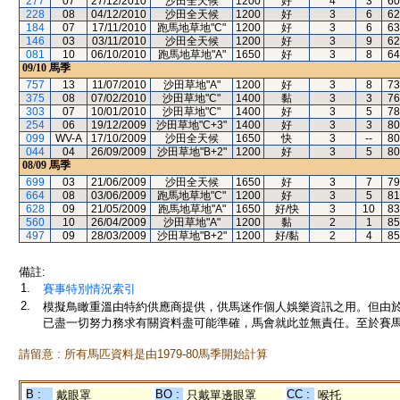
277
07
27/12/2010
沙田全天候
1200
好
4
3
60
228
08
04/12/2010
沙田全天候
1200
好
3
6
62
184
07
17/11/2010
跑馬地草地"C"
1200
好
3
6
63
146
03
03/11/2010
沙田全天候
1200
好
3
9
62
081
10
06/10/2010
跑馬地草地"A"
1650
好
3
8
64
09/10
馬季
757
13
11/07/2010
沙田草地"A"
1200
好
3
8
73
375
08
07/02/2010
沙田草地"C"
1400
黏
3
3
76
303
07
10/01/2010
沙田草地"C"
1400
好
3
5
78
254
06
19/12/2009
沙田草地"C+3"
1400
好
3
3
80
099
WV-A
17/10/2009
沙田全天候
1650
快
3
--
80
044
04
26/09/2009
沙田草地"B+2"
1200
好
3
5
80
08/09
馬季
699
03
21/06/2009
沙田全天候
1650
好
3
7
79
664
08
03/06/2009
跑馬地草地"C"
1200
好
3
5
81
628
09
21/05/2009
跑馬地草地"A"
1650
好/快
3
10
83
560
10
26/04/2009
沙田草地"A"
1200
黏
2
1
85
497
09
28/03/2009
沙田草地"B+2"
1200
好/黏
2
4
85
備註:
1.
賽事特別情況索引
2.
模擬鳥瞰重溫由特約供應商提供，供馬迷作個人娛樂資訊之用。但由
已盡一切努力務求有關資料盡可能準確，馬會就此並無責任。至於賽馬
請留意 : 所有馬匹資料是由1979-80馬季開始計算
B :
BO :
CC :
戴眼罩
只戴單邊眼罩
喉托