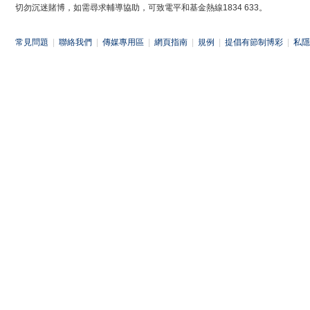
切勿沉迷賭博，如需尋求輔導協助，可致電平和基金熱線1834 633。
常見問題
|
聯絡我們
|
傳媒專用區
|
網頁指南
|
規例
|
提倡有節制博彩
|
私隱