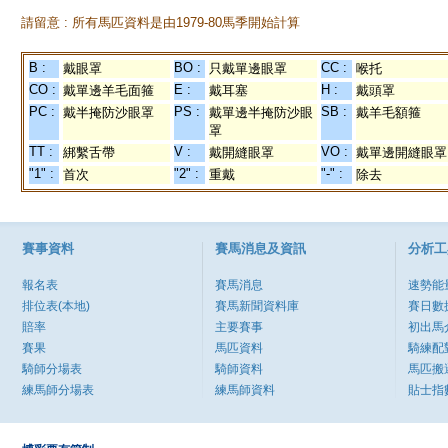
請留意 : 所有馬匹資料是由1979-80馬季開始計算
B :
BO :
CC :
戴眼罩
只戴單邊眼罩
喉托
CO :
E :
H :
戴單邊羊毛面箍
戴耳塞
戴頭罩
PC :
PS :
SB :
戴半掩防沙眼罩
戴單邊半掩防沙眼
戴羊毛額箍
罩
TT :
V :
VO :
綁繫舌帶
戴開縫眼罩
戴單邊開縫眼罩
"1" :
"2" :
"-" :
首次
重戴
除去
賽事資料
賽馬消息及資訊
分析工
報名表
賽馬消息
速勢能
排位表(本地)
賽馬新聞資料庫
賽日數
賠率
主要賽事
初出馬
賽果
馬匹資料
騎練配
騎師分場表
騎師資料
馬匹搬
練馬師分場表
練馬師資料
貼士指