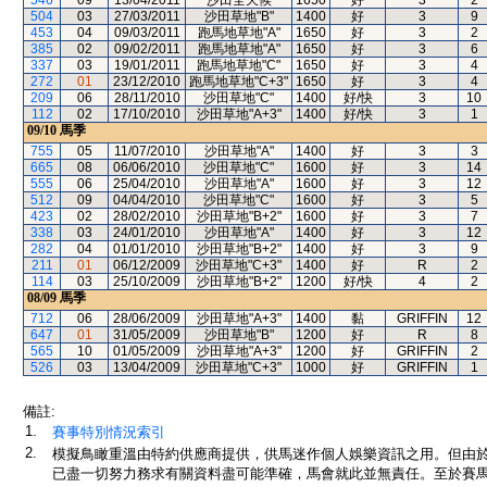
546
09
13/04/2011
沙田全天候
1650
好
3
2
504
03
27/03/2011
沙田草地"B"
1400
好
3
9
453
04
09/03/2011
跑馬地草地"A"
1650
好
3
2
385
02
09/02/2011
跑馬地草地"A"
1650
好
3
6
337
03
19/01/2011
跑馬地草地"C"
1650
好
3
4
272
01
23/12/2010
跑馬地草地"C+3"
1650
好
3
4
209
06
28/11/2010
沙田草地"C"
1400
好/快
3
10
112
02
17/10/2010
沙田草地"A+3"
1400
好/快
3
1
09/10
馬季
755
05
11/07/2010
沙田草地"A"
1400
好
3
3
665
08
06/06/2010
沙田草地"C"
1600
好
3
14
555
06
25/04/2010
沙田草地"A"
1600
好
3
12
512
09
04/04/2010
沙田草地"C"
1600
好
3
5
423
02
28/02/2010
沙田草地"B+2"
1600
好
3
7
338
03
24/01/2010
沙田草地"A"
1400
好
3
12
282
04
01/01/2010
沙田草地"B+2"
1400
好
3
9
211
01
06/12/2009
沙田草地"C+3"
1400
好
R
2
114
03
25/10/2009
沙田草地"B+2"
1200
好/快
4
2
08/09
馬季
712
06
28/06/2009
沙田草地"A+3"
1400
黏
GRIFFIN
12
647
01
31/05/2009
沙田草地"B"
1200
好
R
8
565
10
01/05/2009
沙田草地"A+3"
1200
好
GRIFFIN
2
526
03
13/04/2009
沙田草地"C+3"
1000
好
GRIFFIN
1
備註:
1.
賽事特別情況索引
2.
模擬鳥瞰重溫由特約供應商提供，供馬迷作個人娛樂資訊之用。但由
已盡一切努力務求有關資料盡可能準確，馬會就此並無責任。至於賽馬