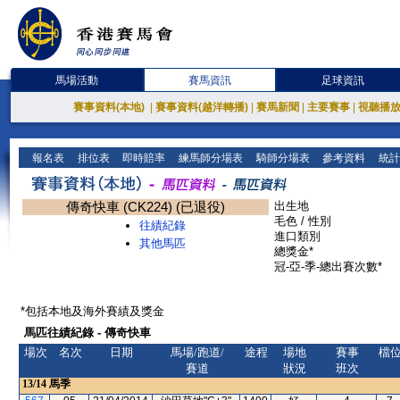
馬場活動
賽馬資訊
足球資訊
賽事資料(本地)
|
賽事資料(越洋轉播)
|
賽馬新聞
|
主要賽事
|
視聽播
報名表
排位表
即時賠率
練馬師分場表
騎師分場表
參考資料
統計
傳奇快車 (CK224) (已退役)
出生地
毛色 / 性別
往績紀錄
進口類別
其他馬匹
總獎金*
冠-亞-季-總出賽次數*
*包括本地及海外賽績及獎金
馬匹往績紀錄 - 傳奇快車
場次
名次
日期
馬場/跑道/
途程
場地
賽事
檔
賽道
狀況
班次
13/14
馬季