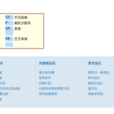
CP :
羊毛面箍
P :
戴防沙眼罩
SR :
鼻箍
XB :
交叉鼻箍
具
視聽播放區
實用資訊
量
賽日收音機
賽馬日一般資訊
據
賽馬節目
檔位統計
介紹
試閘片段
騎師王統計
對及初岀馬成績
自購馬來港前賽事片段
靈活玩
遷紀錄
賽馬娛樂新聞
傳媒專用區
數