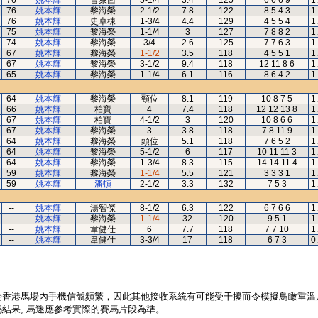
76
姚本輝
普萊西
5-1/4
3.4
125
6 6 6 9
1
76
姚本輝
黎海榮
2-1/2
7.8
122
8 5 4 3
1
76
姚本輝
史卓棟
1-3/4
4.4
129
4 5 5 4
1
75
姚本輝
黎海榮
1-1/4
3
127
7 8 8 2
1
74
姚本輝
黎海榮
3/4
2.6
125
7 7 6 3
1
67
姚本輝
黎海榮
1-1/2
3.5
118
4 5 5 1
1
67
姚本輝
黎海榮
3-1/2
9.4
118
12 11 8 6
1
65
姚本輝
黎海榮
1-1/4
6.1
116
8 6 4 2
1
64
姚本輝
黎海榮
頸位
8.1
119
10 8 7 5
1
66
姚本輝
柏寶
4
7.4
118
12 12 13 8
1
67
姚本輝
柏寶
4-1/2
3
120
10 8 6 6
1
67
姚本輝
黎海榮
3
3.8
118
7 8 11 9
1
64
姚本輝
黎海榮
頭位
5.1
118
7 6 5 2
1
64
姚本輝
黎海榮
5-1/2
6
117
10 11 11 3
1
64
姚本輝
黎海榮
1-3/4
8.3
115
14 14 11 4
1
59
姚本輝
黎海榮
1-1/4
5.5
121
3 3 3 1
1
59
姚本輝
潘頓
2-1/2
3.3
132
7 5 3
1
--
姚本輝
湯智傑
8-1/2
6.3
122
6 7 6 6
1
--
姚本輝
黎海榮
1-1/4
32
120
9 5 1
1
--
姚本輝
韋健仕
6
7.7
118
7 7 10
1
--
姚本輝
韋健仕
3-3/4
17
118
6 7 3
0
於香港馬場內手機信號頻繁，因此其他接收系統有可能受干擾而令模擬鳥瞰重溫
結果, 馬迷應參考實際的賽馬片段為準。