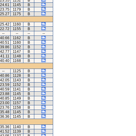
.23.55
1152
B
.24.61
1145
B
.23.75
1179
B
.25.27
1175
B
.25.42
1160
B
.22.72
1155
B
--
--
--
--
.40.66
1162
B
.40.51
1160
B
.39.86
1152
B
.42.77
1147
B
.41.11
1148
B
.40.40
1168
B
--
1125
B
.40.86
1128
B
.42.05
1143
B
.23.59
1152
B
.40.59
1141
B
.23.88
1145
B
.40.85
1149
B
.23.00
1157
B
.23.76
1158
B
.35.48
1145
B
.36.36
1145
B
.35.36
1140
B
.41.52
1139
B