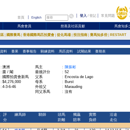
登入
/
登記
常見問題
首頁
English
馬會會員
慈善及社區貢獻
馬會知多
放區
|
國際賽馬
|
香港國際馬匹拍賣會
|
從化馬場
|
投注指南
|
賽馬知多些
|
RESTART
資料
賽果
賽事報告
騎練資料
馬匹資料
試閘結果
賽期表
:
澳洲
馬主
:
陳振彬
:
棗 / 閹
最後評分
:
52
:
國際拍賣會新馬
父系
:
Encosta de Lago
:
$4,276,000
母系
:
Burst
:
4-3-6-46
外祖父
:
Marauding
同父系馬
:
沒有
位
評
練馬師
騎師
頭馬
獨贏
實際
沿途
分
距離
賠率
負磅
走位