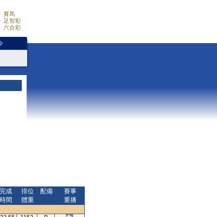
賽馬
足智彩
六合彩
少
完成
排位
配備
賽事
時間
體重
重播